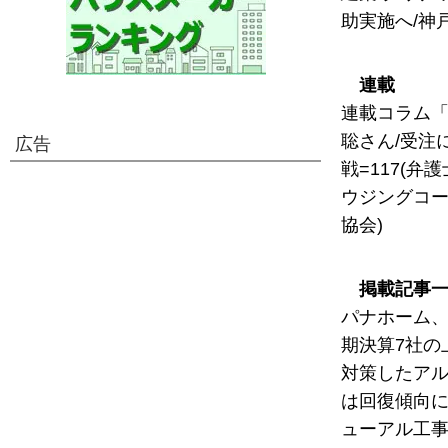
助実施へ/神
連載
連載コラム「
聡さん/受注
広告
戦=117(弁
ウジングコー
協会)
掲載記事
パナホーム、
期決算7社の
対策したアル
は回復傾向に
ューアル工事