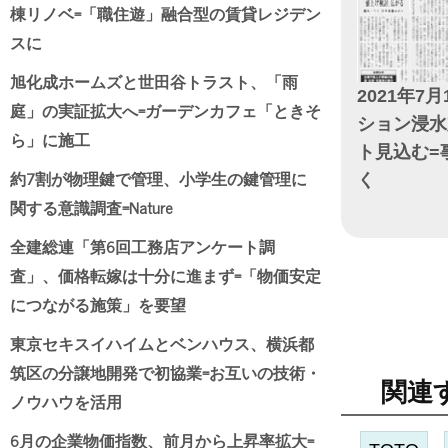
棟リノベ=「職住遊」融合型の賃貸レジデン
スに
旭化成ホームズと世田谷トラスト、「雨
2021年7月
庭」の実証拡大へ=ガーデンカフェ「ときそ
ション浸水
ら」に施工
ト見込む=
約7割が物理鍵で管理、小学生の鍵管理に
く
関する意識調査=Nature
日付
全建総連「第6回工務店アンケート調
査」、価格転嫁は十分に進まず=「物価安定
につながる施策」を要望
東京セキスイハイムとベンハウス、横浜都
筑区の分譲地開発で初協業=お互いの技術・
関連
ノウハウを活用
6月の企業物価指数、前月から上昇率拡大=