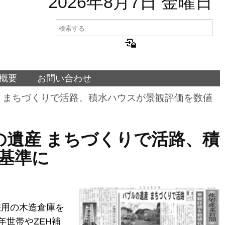
2026年8月7日 金曜日
概要
お問い合わせ
ルの遺産 まちづくりで活路、積水ハウスが景観評価を数値
バブルの遺産 まちづくりで活路、積
基準に
採用の木造倉庫を
年世帯やZEH補