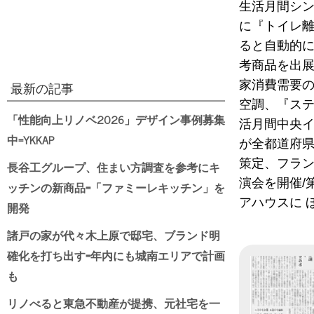
生活月間シン
に『トイレ
ると自動的に
考商品を出展
家消費需要の
最新の記事
空調、『ステ
「性能向上リノベ2026」デザイン事例募集
活月間中央イ
中=YKKAP
が全都道府県
策定、フラン
長谷工グループ、住まい方調査を参考にキ
演会を開催/
ッチンの新商品=「ファミーレキッチン」を
アハウスに 
開発
諸戸の家が代々木上原で邸宅、ブランド明
確化を打ち出す=年内にも城南エリアで計画
も
リノべると東急不動産が提携、元社宅を一