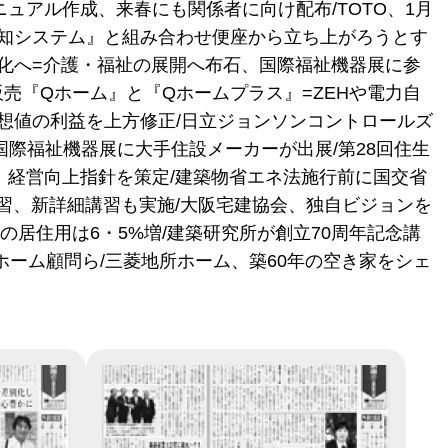
ュアル作成、来春にも関係者に向け配布/TOTO、1月
知システム』と組み合わせ便座から立ち上がろうとす
強化へ=介護・福祉の展開へ布石、国際福祉機器展に参
売『Qホーム』と『Qホームプラス』=ZEHや電力自
予想値の利益を上方修正/日立ジョンソンコントロールズ
国際福祉機器展に大手住設メーカーが出展/第28回住生
、経営向上指針を策定/建築物省エネ法施行前に国交省
習、新詳細講習も実施/大阪宅建協会、独自ビジョンを
の居住用は6・5%増/建築研究所が創立70周年記念講
ホーム顧問ら/三菱地所ホーム、築60年の空き家をシェ