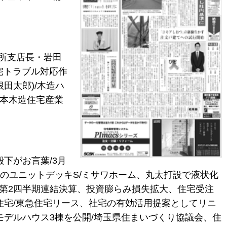
所支店長・岩田
住宅トラブル対応作
根田太郎)/木造ハ
日本木造住宅産業
下がお言葉/3月
2のユニットデッキS/ミサワホーム、丸太打設で液状化
の第2四半期連結決算、投資膨らみ損失拡大、住宅受注
住宅/東急住宅リース、社宅の有効活用提案としてリニ
モデルハウス3棟を公開/埼玉県住まいづくり協議会、住