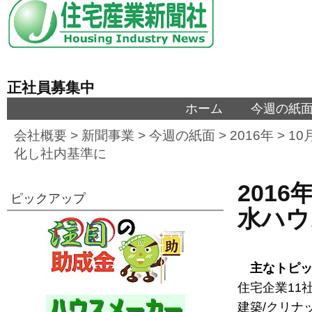
正社員募集中
ホーム
今週の紙
会社概要
>
新聞事業
>
今週の紙面
>
2016年
>
10
化し社内基準に
201
ピックアップ
水ハウ
主なトピ
住宅企業11
建築/クリナ