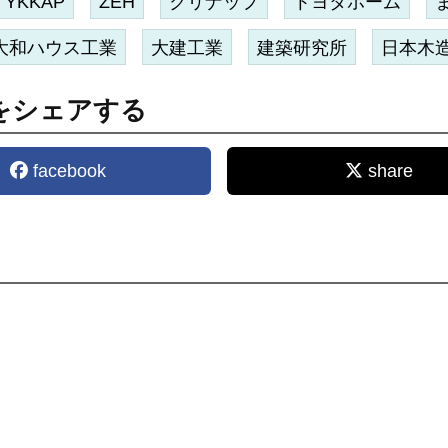
YKKAP
ZEH
クリナップ
トヨタホーム
大和ハウス工業
大建工業
建築研究所
日本木
をシェアする
facebook
share