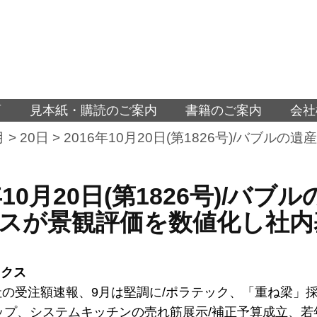
面
見本紙・購読のご案内
書籍のご案内
会社
月
>
20日
>
2016年10月20日(第1826号)/バブ
6年10月20日(第1826号)/
スが景観評価を数値化し社内
ックス
社の受注額速報、9月は堅調に/ポラテック、「重ね梁」
ップ、システムキッチンの売れ筋展示/補正予算成立、若