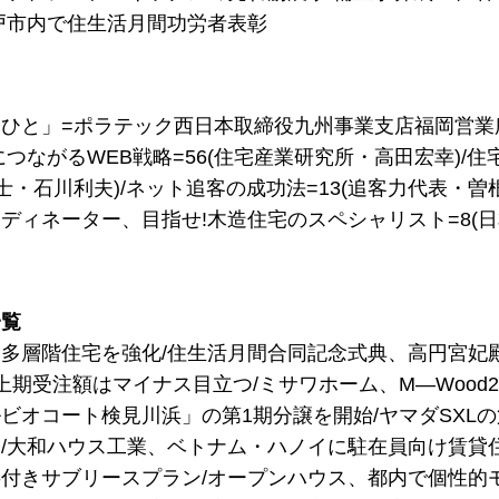
戸市内で住生活月間功労者表彰
ひと」=ポラテック西日本取締役九州事業支店福岡営業
につながるWEB戦略=56(住宅産業研究所・高田宏幸)/
護士・石川利夫)/ネット追客の成功法=13(追客力代表・曽
ディネーター、目指せ!木造住宅のスペシャリスト=8(
一覧
多層階住宅を強化/住生活月間合同記念式典、高円宮妃殿
上期受注額はマイナス目立つ/ミサワホーム、M―Wood
ビオコート検見川浜」の第1期分譲を開始/ヤマダSXL
/大和ハウス工業、ベトナム・ハノイに駐在員向け賃貸
付きサブリースプラン/オープンハウス、都内で個性的