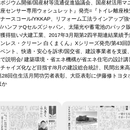
ポジウム開催/国産材等流通促進協議会、国産材活用マニ
離座センサー専用ウォシュレット』発売=『トイレ離座検
ナースコール/YKKAP、リフォーム工法ラインアップ
/ハンファQセルズジャパン、太陽光や蓄電池のパック販
獲得狙い/大建工業、2017年3月期第2四半期連結業績
ンレス・クリーン 白くまくん』Xシリーズ発売/第43回
ベント、快適・安心を訴求/国交省、建設事業者を支援
で説明会/ 建築環境・省エネ機構が省エネ住宅の設計講
チャイズ化など目指す/8月の建設総合統計、民間出来高
第28回住生活月間功労者表彰、大臣表彰に伊藤修トヨタ
ほか