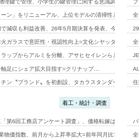
物理鍵で管理、小学生の鍵管理に関する意識調査=Natur
プ
トーン」をリニューアル、上位モデルの清掃性と安全性追
全
で減収も利益改善、26年5月期決算を発表、今期は増収
2
防火ガラスで意匠性・視認性向上=文化シヤッター…
全
クラップからアルミを分離、アサヒセイレンらと協働開発
J
ン軸足にシェア拡大目指す=クリナップ…
A
ッチン〝ブランド〟を初創設、タカラスタンダードが新
住
着工・統計・調査
連「第6回工務店アンケート調査」、価格転嫁は十分に進
パ
業物価指数、前月から上昇率拡大=前年同月比7・1%上
全