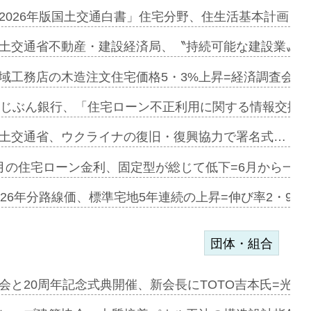
ァミーレキ…
2026年版国土交通白書」住宅分野、住生活基本計画を
にも城南エ…
土交通省不動産・建設経済局、〝持続可能な建設業〟の
融合型の賃…
域工務店の木造注文住宅価格5・3%上昇=経済調査会「
デンカフェ…
uじぶん銀行、「住宅ローン不正利用に関する情報交換協
協業=お互…
土交通省、ウクライナの復旧・復興協力で署名式…
のコリビング…
月の住宅ローン金利、固定型が総じて低下=6月から一転
ある2階建…
026年分路線価、標準宅地5年連続の上昇=伸び率2・9%
団体・組合
会と20周年記念式典開催、新会長にTOTO吉本氏=光触