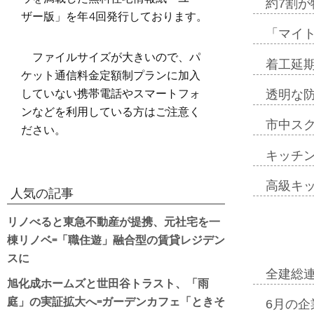
約7割が
ザー版」を年4回発行しております。
「マイ
ファイルサイズが大きいので、パ
着工延期
ケット通信料金定額制プランに加入
していない携帯電話やスマートフォ
透明な
ンなどを利用している方はご注意く
市中ス
ださい。
キッチ
高級キ
人気の記事
リノべると東急不動産が提携、元社宅を一
棟リノベ=「職住遊」融合型の賃貸レジデン
スに
全建総
旭化成ホームズと世田谷トラスト、「雨
庭」の実証拡大へ=ガーデンカフェ「ときそ
6月の企