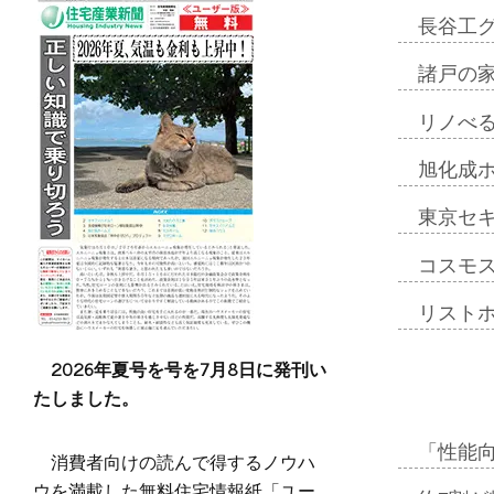
長谷工
諸戸の
リノべ
旭化成
東京セ
コスモ
リスト
2026年夏号を号を7月8日に発刊い
たしました。
「性能向
消費者向けの読んで得するノウハ
ウを満載した無料住宅情報紙「ユー