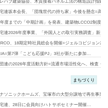
e…
レハブ建築協会、木質接着パネル工法の構造設計指針を
加=リンナ…
宅連坂本会長、「団塊世代の持ち家」今後を懸念=高齢
見込む=…
9年度までの「中期計画」を発表、建築物LCCO2制度へ
宅連2026年度事業、「外国人との取引実務調査」新規に
開始=三協…
ERCO、18期定時社員総会を開催=ジェルコビジョン203
LIA=第7弾「こども応援PJ」3社が新たに参加…
築分譲M専用…
団連の2026年度活動方針=流通市場活性化へ、検査・
まちづくり
まず=「物…
ナソニックホームズ、宝塚市の大型分譲地で再生事業を
昇…
宅連、28日に会員向けハトサポセミナー開催…