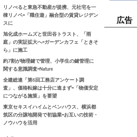
リノべると東急不動産が提携、元社宅を一
棟リノベ=「職住遊」融合型の賃貸レジデン
広告
スに
旭化成ホームズと世田谷トラスト、「雨
庭」の実証拡大へ=ガーデンカフェ「ときそ
ら」に施工
約7割が物理鍵で管理、小学生の鍵管理に
関する意識調査=Nature
全建総連「第6回工務店アンケート調
査」、価格転嫁は十分に進まず=「物価安定
につながる施策」を要望
東京セキスイハイムとベンハウス、横浜都
筑区の分譲地開発で初協業=お互いの技術・
ノウハウを活用