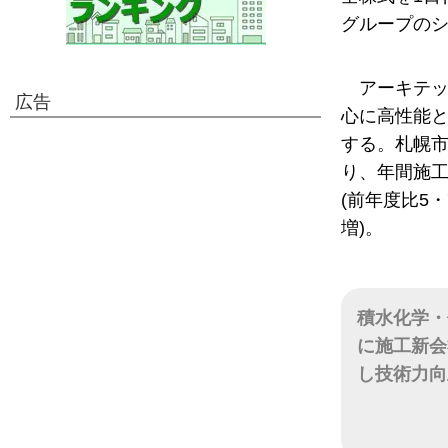
グループの
アーキテッ
広告
心に高性能
する。札幌
り、年間施工棟
(前年度比5・
増)。
積水化学・
に施工新会
し技術力向
日付