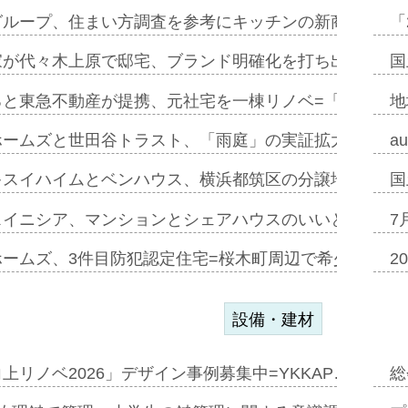
グループ、住まい方調査を参考にキッチンの新商品=「フ
「
家が代々木上原で邸宅、ブランド明確化を打ち出す=年内
国
ると東急不動産が提携、元社宅を一棟リノベ=「職住遊」
地
ホームズと世田谷トラスト、「雨庭」の実証拡大へ=ガー
a
キスイハイムとベンハウス、横浜都筑区の分譲地開発で初
国
スイニシア、マンションとシェアハウスのいいとこどり
7
ホームズ、3件目防犯認定住宅=桜木町周辺で希少価値の
2
設備・建材
上リノベ2026」デザイン事例募集中=YKKAP…
総