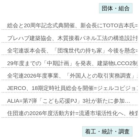
団体・組合
総会と20周年記念式典開催、新会長にTOTO吉本氏
プレハブ建築協会、木質接着パネル工法の構造設計
全宅連坂本会長、「団塊世代の持ち家」今後を懸念
29年度までの「中期計画」を発表、建築物LCCO2
全宅連2026年度事業、「外国人との取引実務調査」新
JERCO、18期定時社員総会を開催=ジェルコビジョン
ALIA=第7弾「こども応援PJ」3社が新たに参加…
住団連の2026年度活動方針=流通市場活性化へ、検
着工・統計・調査