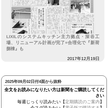
LIXILのシステムキッチン主力拠点・深谷工
場、リニューアル計画が完了=合理化で『新荷
捌棟』も
日付
2017年12月19日
2025年09月02日付4面から抜粋
全文をお読みになりたい方は新聞をご購読してくだ
さい
毎週じっくり読みたい【
定期購読のご案内
】
今スグ読みたい【
電子版で購読する
】