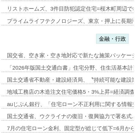
リストホームズ、3件目防犯認定住宅=桜木町周辺で
プライムライフテクノロジーズ、東京・押上に長期
金融・行政
国交省、空き家・空き地対応で新たな施策パッケー
「2026年版国土交通白書」住宅分野、住生活基本計
国土交通省不動産・建設経済局、〝持続可能な建設
地域工務店の木造注文住宅価格5・3%上昇=経済調
auじぶん銀行、「住宅ローン不正利用に関する情報
国土交通省、ウクライナの復旧・復興協力で署名式
7月の住宅ローン金利、固定型が総じて低下=6月か