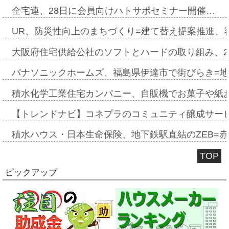
全宅連、28日に会員向けハトサポセミナー開催…
UR、防災性向上のまちづくり=建て替え提案推進、
大阪府住宅供給公社のソフトとハードの取り組み、2
パナソニックホームズ、福島県伊達市で街びらき=
積水化学工業住宅カンパニー、自販機でお菓子や紙
【トレンドナビ】コネプラのコミュニティ醸成サー
積水ハウス・日本生命保険、地下鉄駅直結のZEB=赤坂
TOP
ピックアップ