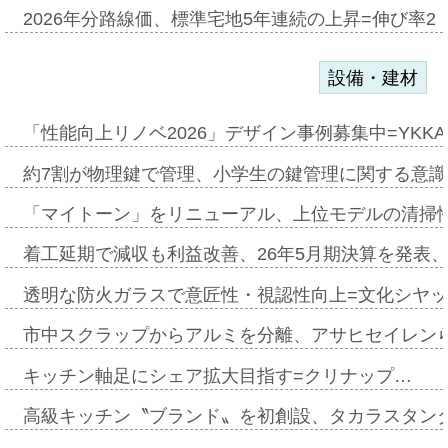
2026年分路線価、標準宅地5年連続の上昇=伸び率2・
設備・建材
「性能向上リノベ2026」デザイン事例募集中=YKKA
約7割が物理鍵で管理、小学生の鍵管理に関する意識調査
「マイトーン」をリニューアル、上位モデルの清掃
着工延期で減収も利益改善、26年5月期決算を発表
透明な防火ガラスで意匠性・視認性向上=文化シヤ
市中スクラップからアルミを分離、アサヒセイレン
キッチン軸足にシェア拡大目指す=クリナップ…
高級キッチン〝ブランド〟を初創設、タカラスタン