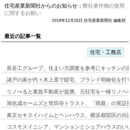
住宅産業新聞社からのお知らせ：
弊社著作物の使用
に関するお願い
2018年12月25日 住宅産業新聞社 編集部
最近の記事一覧
住宅・工務店
長谷工グループ、住まい方調査を参考にキッチンの
諸戸の家が代々木上原で邸宅、ブランド明確化を打
リノべると東急不動産が提携、元社宅を一棟リノベ
旭化成ホームズと世田谷トラスト、「雨庭」の実証
東京セキスイハイムとベンハウス、横浜都筑区の分
コスモスイニシア、マンションとシェアハウスのい