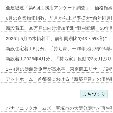
全建総連「第6回工務店アンケート調査」、価格転嫁
6月の企業物価指数、前月から上昇率拡大=前年同月比
新設着工、80万戸に向け増加予測=野村総研、30年
2026年5月の木軸着工、前年同期比で43・5%増に…
新設住宅着工5月分、「持ち家」一昨年比は約9%減=
新設着工2026年4月分、「持ち家」反動で3ヵ月ぶ
1～4月の塗装業倒産が高水準、東京商工リサーチ調
アットホーム「首都圏における『新築戸建』の価格
まちづくり
パナソニックホームズ、宝塚市の大型分譲地で再生