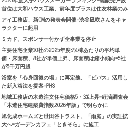
2025年度大手ハウスメーカーランキング=総販売戸数
首位は大和ハウス工業、前年度プラスは住友林業のみ
アイ工務店、新CMの発表会開催=渋谷凪咲さんをキャ
ラクターに起用
ミカド、スポンサー付かず全事業を停止
主要住宅企業10社の2025年度の1棟あたりの平均単
価・床面積、8社が単価上昇、床面積は縮小傾向=5社
が5千万円超
浴室を「心身回復の場」に再定義、「ビバス」活用し
た新入浴法を提案=PHS
地域工務店の木造注文住宅価格5・3%上昇=経済調査会
「木造住宅建築費指数2026年版」で明らかに
旭化成ホームズと世田谷トラスト、「雨庭」の実証拡
大へ=ガーデンカフェ「ときそら」に施工