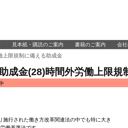
面
見本紙・購読のご案内
書籍のご案内
会社
労働上限規制に備える助成金
助成金(28)時間外労働上限
中
り施行された働き方改革関連法の中でも特に大き
正労働基準法です。