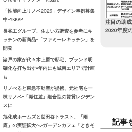
「性能向上リノベ2026」デザイン事例募集
中=YKKAP
注目の助成金
長谷工グループ、住まい方調査を参考にキ
2020年
ッチンの新商品=「ファミーレキッチン」を
日付
開発
諸戸の家が代々木上原で邸宅、ブランド明
確化を打ち出す=年内にも城南エリアで計画
も
リノべると東急不動産が提携、元社宅を一
棟リノベ=「職住遊」融合型の賃貸レジデン
スに
旭化成ホームズと世田谷トラスト、「雨
記事
庭」の実証拡大へ=ガーデンカフェ「ときそ