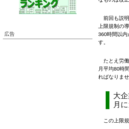
前回も説
上限規制の導
広告
360時間以
す。
たとえ労働
月平均80時
ればなりま
大企
月に
この上限規