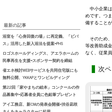
中小企業
めです。つま
備すること
最新の記事
浴室を「心身回復の場」に再定義、「ビバ
そのため
ス」活用した新入浴法を提案=PHS
等改善助成
ロゴスホールディングス、アエラホームの
なく、従業
民事再生を支援=スポンサー契約を締結
次ペ
省エネ検討WEBサービスを共同住宅版にも
無料公開、YKKAPとワンビルディング
第22回「家やまちの絵本」コンクールの作
品募集中=応募者全員に色鉛筆プレゼント
アイ工務店、新CMの発表会開催=渋谷凪咲
さんをキャラクターに起用