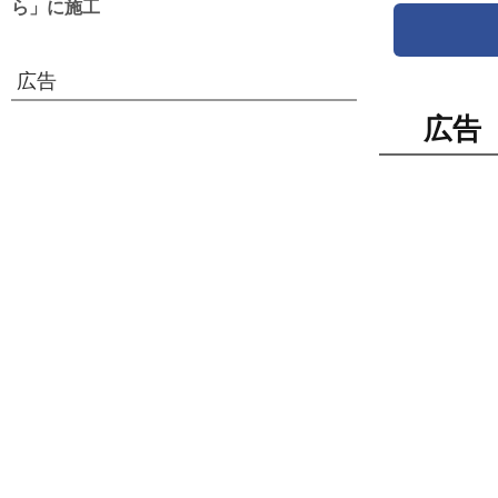
ら」に施工
広告
広告