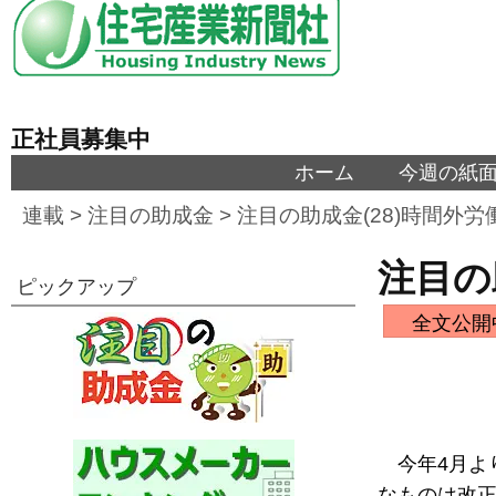
正社員募集中
ホーム
今週の紙
連載
>
注目の助成金
>
注目の助成金(28)時間外
注目の
ピックアップ
全文公開
今年4月よ
なものは改