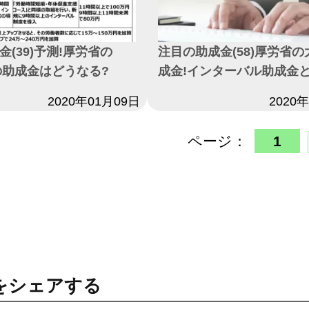
(39)予測!厚労省の
注目の助成金(58)厚労省
度の助成金はどうなる?
成金!インターバル助成金と
2020年01月09日
日付
2020
ページ：
1
をシェアする