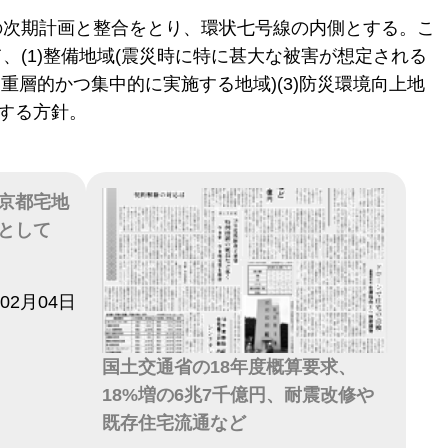
の次期計画と整合をとり、環状七号線の内側とする。こ
(1)整備地域(震災時に特に甚大な被害が想定される
を重層的かつ集中的に実施する地域)(3)防災環境向上地
とする方針。
京都宅地
として
年02月04日
国土交通省の18年度概算要求、
18%増の6兆7千億円、耐震改修や
既存住宅流通など