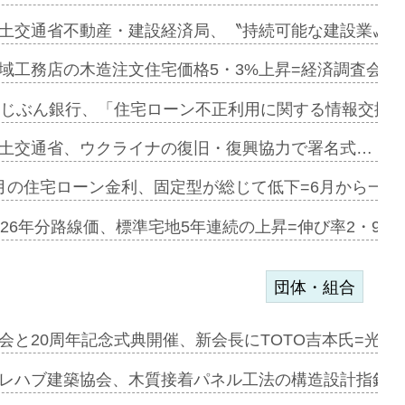
ァミーレキ…
土交通省不動産・建設経済局、〝持続可能な建設業〟の
にも城南エ…
域工務店の木造注文住宅価格5・3%上昇=経済調査会「
融合型の賃…
uじぶん銀行、「住宅ローン不正利用に関する情報交換協
デンカフェ…
土交通省、ウクライナの復旧・復興協力で署名式…
協業=お互…
月の住宅ローン金利、固定型が総じて低下=6月から一転
のコリビング…
026年分路線価、標準宅地5年連続の上昇=伸び率2・9%
団体・組合
を提案=P…
会と20周年記念式典開催、新会長にTOTO吉本氏=光触
とワンビ…
レハブ建築協会、木質接着パネル工法の構造設計指針を