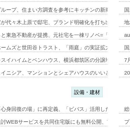
グループ、住まい方調査を参考にキッチンの新商品=「フ
国
家が代々木上原で邸宅、ブランド明確化を打ち出す=年内
地
ると東急不動産が提携、元社宅を一棟リノベ=「職住遊」
a
ホームズと世田谷トラスト、「雨庭」の実証拡大へ=ガー
国
キスイハイムとベンハウス、横浜都筑区の分譲地開発で初
7
スイニシア、マンションとシェアハウスのいいとこどり
2
設備・建材
「心身回復の場」に再定義、「ビバス」活用した新入浴法
総
討WEBサービスを共同住宅版にも無料公開、YKKAP
プ