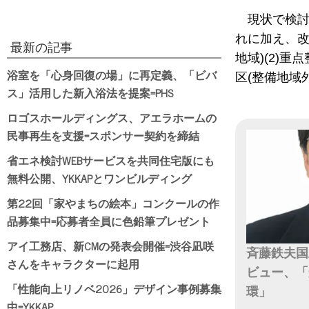
現状で検
れに加え、改
最新の記事
地域)(2)
浴室を「心身回復の場」に再定義、「ビバ
区(整備地域
ス」活用した新入浴法を提案=PHS
ロゴスホールディングス、アエラホームの
民事再生を支援=スポンサー契約を締結
省エネ検討WEBサービスを共同住宅版にも
無料公開、YKKAPとワンビルディング
第22回「家やまちの絵本」コンクールの作
品募集中=応募者全員に色鉛筆プレゼント
アイ工務店、新CMの発表会開催=渋谷凪咲
斉藤鉄夫国
さんをキャラクターに起用
ビュー、「
「性能向上リノベ2026」デザイン事例募集
環」
中=YKKAP