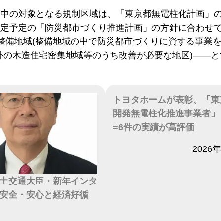
討中の対象となる規制区域は、「東京都無電柱化計画」
定予定の「防災都市づくり推進計画」の方針に合わせて、
重点整備地域(整備地域の中で防災都市づくりに資する事業
外の木造住宅密集地域等のうち改善が必要な地区)――
トヨタホームが表彰、「東
開発無電柱化推進事業者」
=6件の実績が高評価
日付
2026
土交通大臣・新年インタ
安全・安心と経済好循