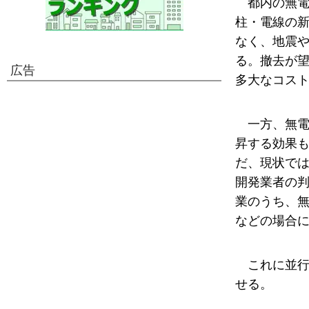
都内の無
柱・電線の
なく、地震
る。撤去が
広告
多大なコス
一方、無
昇する効果
だ、現状で
開発業者の判
業のうち、無
などの場合
これに並
せる。