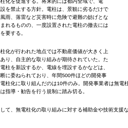
電柱化を促進する。将来的には都内全域で、電
新設を禁止する方針。電柱は、景観に劣るだけで
や風雨、落雷など災害時に危険で避難の妨げとな
望まれるものの、一度設置された電柱の撤去には
トを要する。
電柱化が行われた地点では不動産価値が大きく上
もあり、自主的な取り組みが期待されていた。た
は電柱を新設するか、電線を埋設するかなどは、
断に委ねられており、年間500件ほどの開発事
電柱化に取り組んだのは10件のみ。開発事業者は無電
には指導・勧告を行う規制に踏み切る。
行して、無電柱化の取り組みに対する補助金や技術支援