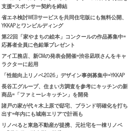
支援=スポンサー契約を締結
省エネ検討WEBサービスを共同住宅版にも無料公開、
YKKAPとワンビルディング
第22回「家やまちの絵本」コンクールの作品募集中=
応募者全員に色鉛筆プレゼント
アイ工務店、新CMの発表会開催=渋谷凪咲さんをキャ
ラクターに起用
「性能向上リノベ2026」デザイン事例募集中=YKKAP
長谷工グループ、住まい方調査を参考にキッチンの新
商品=「ファミーレキッチン」を開発
諸戸の家が代々木上原で邸宅、ブランド明確化を打ち
出す=年内にも城南エリアで計画も
リノべると東急不動産が提携、元社宅を一棟リノベ