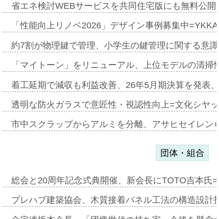
省エネ検討WEBサービスを共同住宅版にも無料公開、
「性能向上リノベ2026」デザイン事例募集中=YKKA
約7割が物理鍵で管理、小学生の鍵管理に関する意識調査
「マイトーン」をリニューアル、上位モデルの清掃
着工延期で減収も利益改善、26年5月期決算を発表
透明な防火ガラスで意匠性・視認性向上=文化シヤ
市中スクラップからアルミを分離、アサヒセイレン
団体・組合
総会と20周年記念式典開催、新会長にTOTO吉本氏
プレハブ建築協会、木質接着パネル工法の構造設計