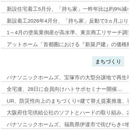
新設住宅着工5月分、「持ち家」一昨年比は約9%減=
新設着工2026年4月分、「持ち家」反動で3ヵ月ぶ
1～4月の塗装業倒産が高水準、東京商工リサーチ調
アットホーム「首都圏における『新築戸建』の価格
まちづくり
パナソニックホームズ、宝塚市の大型分譲地で再生
全宅連、28日に会員向けハトサポセミナー開催…
UR、防災性向上のまちづくり=建て替え提案推進、
大阪府住宅供給公社のソフトとハードの取り組み、2
パナソニックホームズ、福島県伊達市で街びらき=