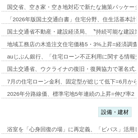
国交省、空き家・空き地対応で新たな施策パッケー
「2026年版国土交通白書」住宅分野、住生活基本計
国土交通省不動産・建設経済局、〝持続可能な建設
地域工務店の木造注文住宅価格5・3%上昇=経済調
auじぶん銀行、「住宅ローン不正利用に関する情報
国土交通省、ウクライナの復旧・復興協力で署名式
7月の住宅ローン金利、固定型が総じて低下=6月か
2026年分路線価、標準宅地5年連続の上昇=伸び率2・
設備・建材
浴室を「心身回復の場」に再定義、「ビバス」活用し