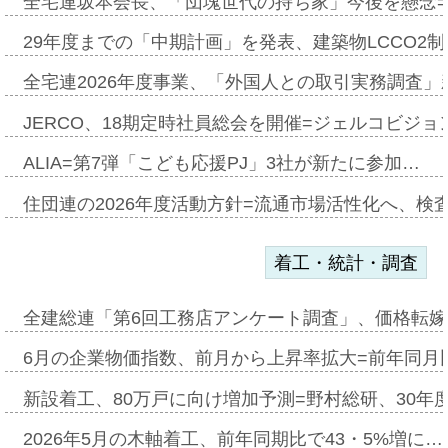
全宅連坂本会長、「団塊世代の持ち家」今後を懸念
29年度までの「中期計画」を発表、建築物LCCO2
全宅連2026年度事業、「外国人との取引実務調査」新
JERCO、18期定時社員総会を開催=ジェルコビジョン
ALIA=第7弾「こども応援PJ」3社が新たに参加…
住団連の2026年度活動方針=流通市場活性化へ、検
着工・統計・調査
全建総連「第6回工務店アンケート調査」、価格転嫁
6月の企業物価指数、前月から上昇率拡大=前年同月比
新設着工、80万戸に向け増加予測=野村総研、30年
2026年5月の木軸着工、前年同期比で43・5%増に…