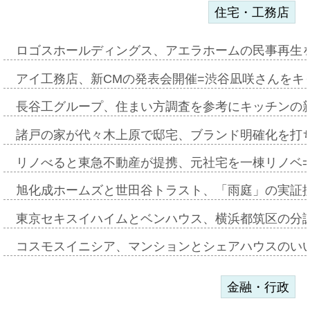
住宅・工務店
ロゴスホールディングス、アエラホームの民事再生
アイ工務店、新CMの発表会開催=渋谷凪咲さんをキ
長谷工グループ、住まい方調査を参考にキッチンの
諸戸の家が代々木上原で邸宅、ブランド明確化を打
リノべると東急不動産が提携、元社宅を一棟リノベ
旭化成ホームズと世田谷トラスト、「雨庭」の実証
東京セキスイハイムとベンハウス、横浜都筑区の分
コスモスイニシア、マンションとシェアハウスのい
金融・行政