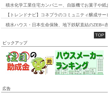
積水化学工業住宅カンパニー、自販機でお菓子や紙
【トレンドナビ】コネプラのコミュニティ醸成サー
積水ハウス・日本生命保険、地下鉄駅直結のZEB=赤坂
TOP
ピックアップ
広告