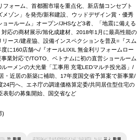
クリフォーム、首都圏市場を重点化、新店舗コンセプト
ズメゾン」を発売/新和建設、ウッドデザイン賞・優秀
ョールーム」オープン/JHSなど3者、「地震に備える
0』対応の商材展示/旭化成建材、2018年1月に最高性能の
リリース/建産協、設備インスペクションを普及=『スム
に160店舗へ/『オールLIXIL 無金利リフォームロー
援事業対応で/TOTO、ベトナムに初の直営ショールーム
0ルーメンの大光量「工事用 充電LEDマルチ投光器」/
居・近居の新築に補助、17年度国交省予算案で新事業/
度24円へ、エネ庁の調達価格算定委/共同居住型住宅の
大臣表彰の募集開始、国交省など
)