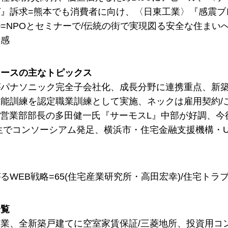
』訴求=熊本でも消費者に向け、〈日東工業〉『感震ブ
=NPOとセミナーで/伝統の街で実現図る安全な住まい
所感
ュースの主なトピックス
パナソニック完全子会社化、成長分野に連携重点、新築
能訓練を認定職業訓練として実施、ネックは雇用契約/
サッシ営業部部長の多田健一氏『サーモスL』中部が好調、
生でコンソーシアム発足、横浜市・住宅金融支援機構・U
るWEB戦略=65(住宅産業研究所・高田宏幸)/住宅トラブ
一覧
業、全新築戸建てに空室家賃保証/三菱地所、投資用コン