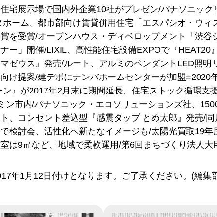
住宅展示場で国内外企業10社がプレゼン/パナソニッ
タホーム、都市部向け賃貸併用住宅「エスパシオ・ウィ
賞を受賞/オープンハウス・ディベロップメント「渋谷シ
ー」開催/LIXIL、高性能住宅設備EXPOで『HEAT2
マゼウス』発売/ルート、アルミのペンダントLED照明
向け提案/建デポにナンバホームセンターが加盟=2020年度
ーン』が2017年2月末に期間延長、住宅ストック循環支
ミン市内/パナソニック・エコソリューションズ社、150
ト、コンセント差込型『感震タップ とめ太郎』発売/同
で検討会、活性化へ新たなイメージも/太陽光買取19年
室は9㎡など、地域で柔軟運用/第6回まちづくり法人
017年1月12日付けとなります。ご了承ください。(編集部