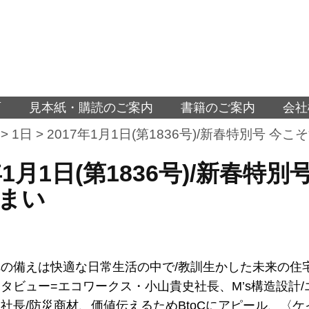
面
見本紙・購読のご案内
書籍のご案内
会社
>
1日
>
2017年1月1日(第1836号)/新春特別号 
7年1月1日(第1836号)/新春
まい
の備えは快適な日常生活の中で/教訓生かした未来の住
タビュー=エコワークス・小山貴史社長、M’s構造設計
社長/防災商材、価値伝えるためBtoCにアピール、〈