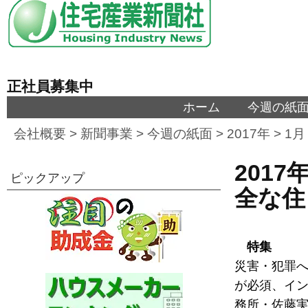
正社員募集中
ホーム
今週の紙
会社概要
>
新聞事業
>
今週の紙面
>
2017年
>
1月
201
ピックアップ
全な住
特集
災害・犯罪へ
が必須、イン
務所・佐藤実