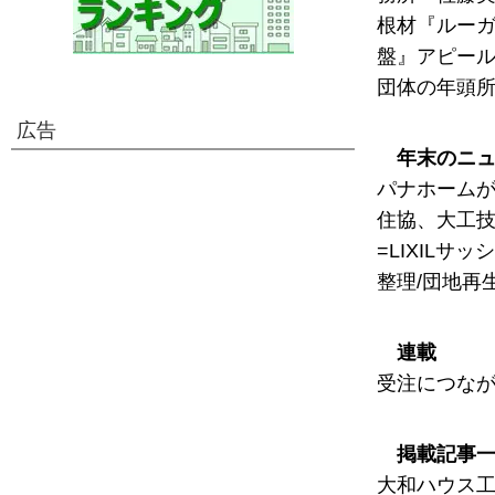
根材『ルーガ
盤』アピール
団体の年頭
広告
年末のニ
パナホームが
住協、大工技
=LIXIL
整理/団地再
連載
受注につなが
掲載記事
大和ハウス工