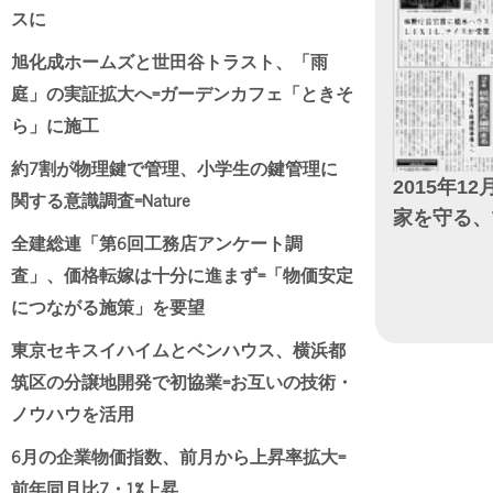
スに
旭化成ホームズと世田谷トラスト、「雨
庭」の実証拡大へ=ガーデンカフェ「ときそ
ら」に施工
約7割が物理鍵で管理、小学生の鍵管理に
2015年12
関する意識調査=Nature
家を守る、
全建総連「第6回工務店アンケート調
日付
査」、価格転嫁は十分に進まず=「物価安定
につながる施策」を要望
東京セキスイハイムとベンハウス、横浜都
筑区の分譲地開発で初協業=お互いの技術・
ノウハウを活用
6月の企業物価指数、前月から上昇率拡大=
前年同月比7・1%上昇