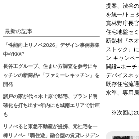
提案、渋谷の
を統一/トヨ
賞林野庁長官
最新の記事
住宅地盤セミナ
断熱材『ネオ
「性能向上リノベ2026」デザイン事例募集
ストック』に
中=YKKAP
ン キャンペ
長谷工グループ、住まい方調査を参考にキ
開設=ホーチ
ッチンの新商品=「ファミーレキッチン」を
デバイスネッ
開発
既存住宅流通
水準、専用居
諸戸の家が代々木上原で邸宅、ブランド明
確化を打ち出す=年内にも城南エリアで計画
※次回は2
も
リノべると東急不動産が提携、元社宅を一
棟リノベ=「職住遊」融合型の賃貸レジデン