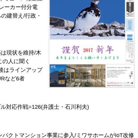
レーカー付分電
への建替え/行政・
は現状を維持/木
この人に聞く
今後はラインアップ
Rなど6者
ル対応作戦=126(弁護士・石川利夫)
パクトマンション事業に参入/ミワサホームがIoT改修