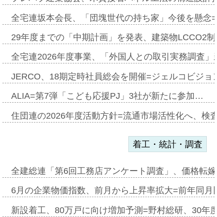
全宅連坂本会長、「団塊世代の持ち家」今後を懸念
29年度までの「中期計画」を発表、建築物LCCO2
全宅連2026年度事業、「外国人との取引実務調査」新
JERCO、18期定時社員総会を開催=ジェルコビジョン
ALIA=第7弾「こども応援PJ」3社が新たに参加…
住団連の2026年度活動方針=流通市場活性化へ、検
着工・統計・調査
全建総連「第6回工務店アンケート調査」、価格転嫁
6月の企業物価指数、前月から上昇率拡大=前年同月比
新設着工、80万戸に向け増加予測=野村総研、30年