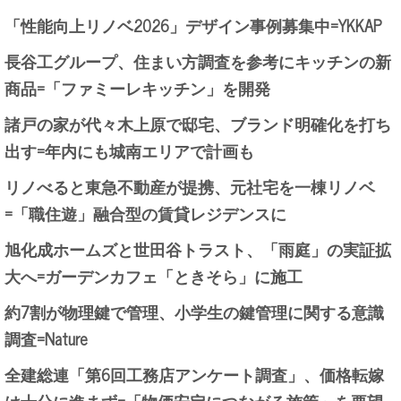
「性能向上リノベ2026」デザイン事例募集中=YKKAP
長谷工グループ、住まい方調査を参考にキッチンの新
商品=「ファミーレキッチン」を開発
諸戸の家が代々木上原で邸宅、ブランド明確化を打ち
出す=年内にも城南エリアで計画も
リノべると東急不動産が提携、元社宅を一棟リノベ
=「職住遊」融合型の賃貸レジデンスに
旭化成ホームズと世田谷トラスト、「雨庭」の実証拡
大へ=ガーデンカフェ「ときそら」に施工
約7割が物理鍵で管理、小学生の鍵管理に関する意識
調査=Nature
全建総連「第6回工務店アンケート調査」、価格転嫁
は十分に進まず=「物価安定につながる施策」を要望