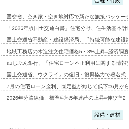
金融・行政
国交省、空き家・空き地対応で新たな施策パッケー
「2026年版国土交通白書」住宅分野、住生活基本計
国土交通省不動産・建設経済局、〝持続可能な建設
地域工務店の木造注文住宅価格5・3%上昇=経済調
auじぶん銀行、「住宅ローン不正利用に関する情報
国土交通省、ウクライナの復旧・復興協力で署名式
7月の住宅ローン金利、固定型が総じて低下=6月か
2026年分路線価、標準宅地5年連続の上昇=伸び率2・
設備・建材