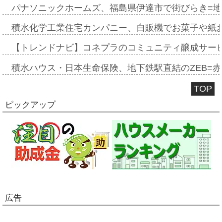
パナソニックホームズ、福島県伊達市で街びらき=
積水化学工業住宅カンパニー、自販機でお菓子や紙
【トレンドナビ】コネプラのコミュニティ醸成サー
積水ハウス・日本生命保険、地下鉄駅直結のZEB=赤坂
TOP
ピックアップ
広告