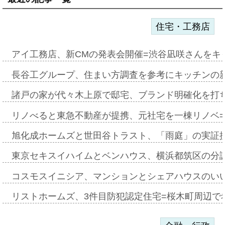
住宅・工務店
アイ工務店、新CMの発表会開催=渋谷凪咲さんをキ
長谷工グループ、住まい方調査を参考にキッチンの
諸戸の家が代々木上原で邸宅、ブランド明確化を打
リノべると東急不動産が提携、元社宅を一棟リノベ
旭化成ホームズと世田谷トラスト、「雨庭」の実証
東京セキスイハイムとベンハウス、横浜都筑区の分
コスモスイニシア、マンションとシェアハウスのい
リストホームズ、3件目防犯認定住宅=桜木町周辺で