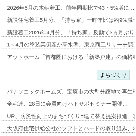
2026年5月の木軸着工、前年同期比で43・5%増に…
新設住宅着工5月分、「持ち家」一昨年比は約9%減=
新設着工2026年4月分、「持ち家」反動で3ヵ月ぶ
1～4月の塗装業倒産が高水準、東京商工リサーチ調
アットホーム「首都圏における『新築戸建』の価格
まちづくり
パナソニックホームズ、宝塚市の大型分譲地で再生
全宅連、28日に会員向けハトサポセミナー開催…
UR、防災性向上のまちづくり=建て替え提案推進、
大阪府住宅供給公社のソフトとハードの取り組み、2