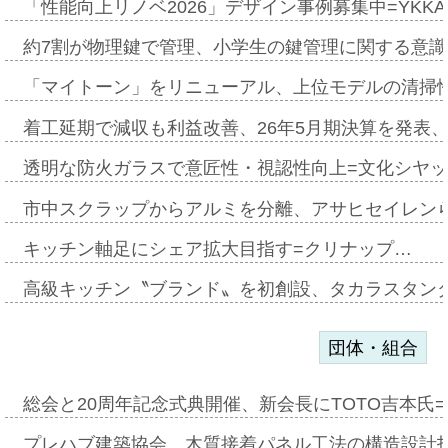
「性能向上リノベ2026」デザイン事例募集中=YKKA
約7割が物理鍵で管理、小学生の鍵管理に関する意識調査
「マイトーン」をリニューアル、上位モデルの清掃
着工延期で減収も利益改善、26年5月期決算を発表
透明な防火ガラスで意匠性・視認性向上=文化シヤ
市中スクラップからアルミを分離、アサヒセイレン
キッチン軸足にシェア拡大目指す=クリナップ…
高級キッチン〝ブランド〟を初創設、タカラスタン
団体・組合
総会と20周年記念式典開催、新会長にTOTO吉本氏
プレハブ建築協会、木質接着パネル工法の構造設計