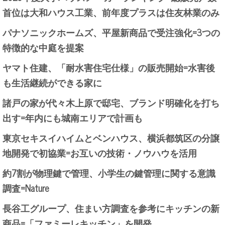
首位は大和ハウス工業、前年度プラスは住友林業のみ
パナソニックホームズ、平屋新商品で受注強化=3つの
特徴的な中庭を提案
ヤマト住建、「耐水害住宅仕様」の販売開始=水害後
も生活継続ができる家に
諸戸の家が代々木上原で邸宅、ブランド明確化を打ち
出す=年内にも城南エリアで計画も
東京セキスイハイムとベンハウス、横浜都筑区の分譲
地開発で初協業=お互いの技術・ノウハウを活用
約7割が物理鍵で管理、小学生の鍵管理に関する意識
調査=Nature
長谷工グループ、住まい方調査を参考にキッチンの新
商品=「ファミーレキッチン」を開発