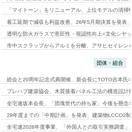
「マイトーン」をリニューアル、上位モデルの清掃
着工延期で減収も利益改善、26年5月期決算を発表
透明な防火ガラスで意匠性・視認性向上=文化シヤ
市中スクラップからアルミを分離、アサヒセイレン
団体・組合
総会と20周年記念式典開催、新会長にTOTO吉本氏
プレハブ建築協会、木質接着パネル工法の構造設計
全宅連坂本会長、「団塊世代の持ち家」今後を懸念
29年度までの「中期計画」を発表、建築物LCCO2
全宅連2026年度事業、「外国人との取引実務調査」新