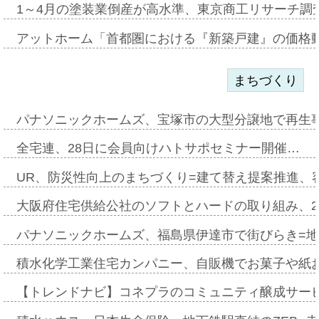
1～4月の塗装業倒産が高水準、東京商工リサーチ調
アットホーム「首都圏における『新築戸建』の価格
まちづくり
パナソニックホームズ、宝塚市の大型分譲地で再生
全宅連、28日に会員向けハトサポセミナー開催…
UR、防災性向上のまちづくり=建て替え提案推進、
大阪府住宅供給公社のソフトとハードの取り組み、2
パナソニックホームズ、福島県伊達市で街びらき=
積水化学工業住宅カンパニー、自販機でお菓子や紙
【トレンドナビ】コネプラのコミュニティ醸成サー