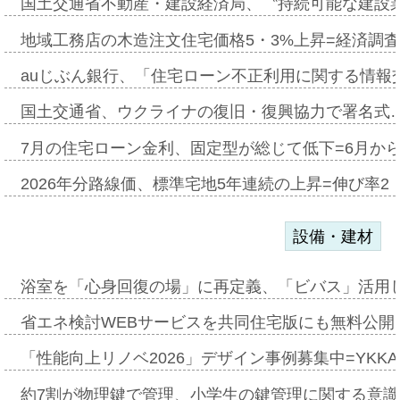
国土交通省不動産・建設経済局、〝持続可能な建設
地域工務店の木造注文住宅価格5・3%上昇=経済調
auじぶん銀行、「住宅ローン不正利用に関する情報
国土交通省、ウクライナの復旧・復興協力で署名式
7月の住宅ローン金利、固定型が総じて低下=6月か
2026年分路線価、標準宅地5年連続の上昇=伸び率2・
設備・建材
浴室を「心身回復の場」に再定義、「ビバス」活用し
省エネ検討WEBサービスを共同住宅版にも無料公開、
「性能向上リノベ2026」デザイン事例募集中=YKKA
約7割が物理鍵で管理、小学生の鍵管理に関する意識調査