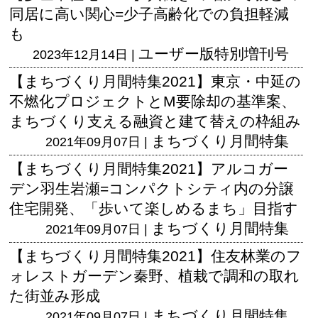
同居に高い関心=少子高齢化での負担軽減
も
ユーザー版
特別増刊号
2023年12月14日 |
【まちづくり月間特集2021】東京・中延の
不燃化プロジェクトとM要除却の基準案、
まちづくり支える融資と建て替えの枠組み
まちづくり月間特集
2021年09月07日 |
【まちづくり月間特集2021】アルコガー
デン羽生岩瀬=コンパクトシティ内の分譲
住宅開発、「歩いて楽しめるまち」目指す
まちづくり月間特集
2021年09月07日 |
【まちづくり月間特集2021】住友林業のフ
ォレストガーデン秦野、植栽で調和の取れ
た街並み形成
まちづくり月間特集
2021年09月07日 |