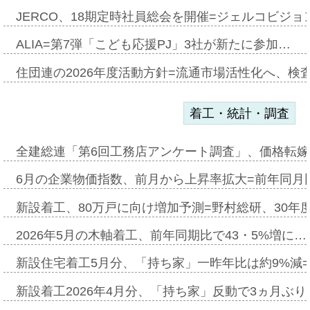
JERCO、18期定時社員総会を開催=ジェルコビジョン
ALIA=第7弾「こども応援PJ」3社が新たに参加…
住団連の2026年度活動方針=流通市場活性化へ、検
着工・統計・調査
全建総連「第6回工務店アンケート調査」、価格転嫁
6月の企業物価指数、前月から上昇率拡大=前年同月比
新設着工、80万戸に向け増加予測=野村総研、30年
2026年5月の木軸着工、前年同期比で43・5%増に…
新設住宅着工5月分、「持ち家」一昨年比は約9%減=
新設着工2026年4月分、「持ち家」反動で3ヵ月ぶ