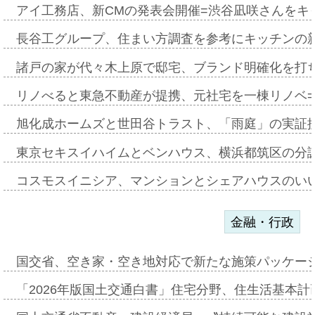
アイ工務店、新CMの発表会開催=渋谷凪咲さんをキ
長谷工グループ、住まい方調査を参考にキッチンの
諸戸の家が代々木上原で邸宅、ブランド明確化を打
リノべると東急不動産が提携、元社宅を一棟リノベ
旭化成ホームズと世田谷トラスト、「雨庭」の実証
東京セキスイハイムとベンハウス、横浜都筑区の分
コスモスイニシア、マンションとシェアハウスのい
金融・行政
国交省、空き家・空き地対応で新たな施策パッケー
「2026年版国土交通白書」住宅分野、住生活基本計