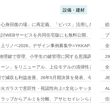
設備・建材
「心身回復の場」に再定義、「ビバス」活用した新入浴法
総
討WEBサービスを共同住宅版にも無料公開、YKKAP
プ
上リノベ2026」デザイン事例募集中=YKKAP…
全
物理鍵で管理、小学生の鍵管理に関する意識調査=Natur
2
トーン」をリニューアル、上位モデルの清掃性と安全性追
全
で減収も利益改善、26年5月期決算を発表、今期は増収
J
防火ガラスで意匠性・視認性向上=文化シヤッター…
A
クラップからアルミを分離、アサヒセイレンらと協働開発
住