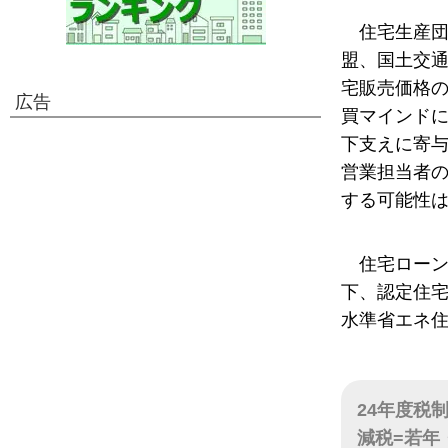
住宅生産
盟、国土交
宅販売価格
広告
買マインド
下支えに寄
営業担当者
する可能性
住宅ローン
下、認定住宅
水準省エネ住
24年度税
減税=若年