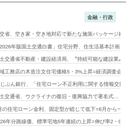
金融・行政
と住環…
交省、空き家・空き地対応で新たな施策パッケージ始動
譲展開=平…
2026年版国土交通白書」住宅分野、住生活基本計画を
減益に…
土交通省不動産・建設経済局、〝持続可能な建設業〟の
組織=支援…
域工務店の木造注文住宅価格5・3%上昇=経済調査会「
率5%の安…
uじぶん銀行、「住宅ローン不正利用に関する情報交換協
ンサー契約…
土交通省、ウクライナの復旧・復興協力で署名式…
に起用…
月の住宅ローン金利、固定型が総じて低下=6月から一転
ァミーレキ…
026年分路線価、標準宅地5年連続の上昇=伸び率2・9%