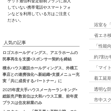
ケット通信料金定額制プランに加入
していない携帯電話やスマートフォ
ンなどを利用している方はご注意く
ださい。
浴室を
省エネ検
人気の記事
「性能向
ロゴスホールディングス、アエラホームの
約7割が
民事再生を支援=スポンサー契約を締結
積水ハウス建設ホールディングス、外構工
「マイ
事店との連携強化へ新組織=支援メニュー充
着工延期
実「共に成長するパートナー」に
2025年度大手ハウスメーカーランキング=
透明な
総販売戸数首位は大和ハウス工業、前年度
市中ス
プラスは住友林業のみ