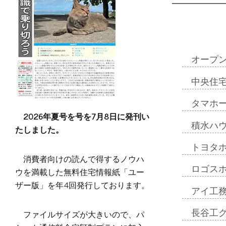
オープン
中央住
タマホー
2026年夏号を号を7月8日に発刊い
積水ハ
たしました。
トヨタ
消費者向けの読んで得するノウハ
ロゴス
ウを満載した無料住宅情報紙「ユー
ザー版」を年4回発行しております。
アイ工
ファイルサイズが大きいので、パ
長谷工