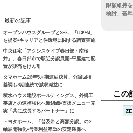
限額維持を
検討、基準
最新の記事
日付
オープンハウスグループとSHE、「LDK+M」
を提案=キャリアと住環境に関する調査実施
中央住宅「アクシスケイプ春日部・南桜
井」、春日部市で駅近分譲展開=平屋建て配
置が販売をけん引
タマホーム26年5月期連結決算、分譲回復
基調も3期連続で減収減益に
この
積水ハウス建設ホールディングス、外構工
事店との連携強化へ新組織=支援メニュー充
実「共に成長するパートナー」に
ZE
トヨタホーム、「普及帯と高額分譲」の2
軸展開強化=営業利益率5%の安定確保へ