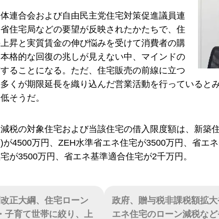
団体連合会および自由民主党住宅対策促進議員連
通省住宅局などの要望が反映されたかたちで、住
の上昇と実質賃金の伸び悩みを受けて消費者の購
に本格的な回復の兆しが見えない中、マインドの
与することになる。ただ、住宅販売の前線に立つ
の多くが期限延長を織り込んだ営業活動を行っていると
は低そうだ。
減税の対象住宅および当該住宅の借入限度額は、新築住
)が4500万円、ZEH水準省エネ住宅が3500万円、省
宅が3500万円、省エネ基準適合住宅が2千万円。
制改正大綱、住宅ローン
政府、贈与税非課税額拡大
・子育て世帯に絞り、上
エネ住宅のローン減税など