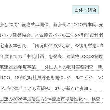
団体・組合
を提案=P…
会と20周年記念式典開催、新会長にTOTO吉本氏=光触
とワンビ…
レハブ建築協会、木質接着パネル工法の構造設計指針を
宅連坂本会長、「団塊世代の持ち家」今後を懸念=高齢
e…
9年度までの「中期計画」を発表、建築物LCCO2制度へ
加=リンナ…
宅連2026年度事業、「外国人との取引実務調査」新規に
見込む=…
ERCO、18期定時社員総会を開催=ジェルコビジョン203
LIA=第7弾「こども応援PJ」3社が新たに参加…
開始=三協…
団連の2026年度活動方針=流通市場活性化へ、検査・