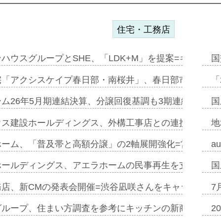
住宅・工務店
ハウスグループとSHE、「LDK+M」を提案=キャリア
国
宅「アクシスケイプ春日部・南桜井」、春日部市で駅近分
「
ム26年5月期連結決算、分譲回復基調も3期連続で減収
国
ウス建設ホールディングス、外構工事店との連携強化へ新
地
ホーム、「普及帯と高額分譲」の2軸展開強化=営業利益
a
ホールディングス、アエラホームの民事再生を支援=スポ
国
務店、新CMの発表会開催=渋谷凪咲さんをキャラクター
7
グループ、住まい方調査を参考にキッチンの新商品=「フ
2