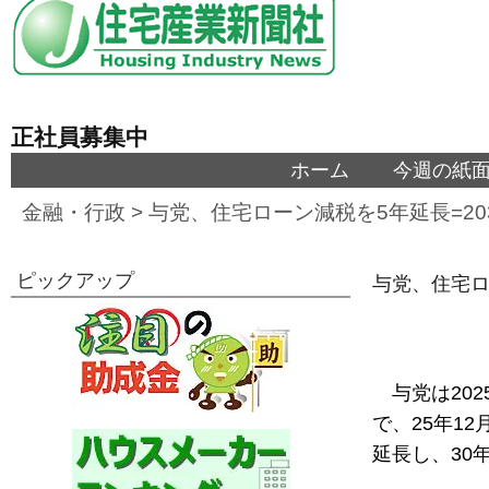
正社員募集中
ホーム
今週の紙
金融・行政
>
与党、住宅ローン減税を5年延長=20
ピックアップ
与党、住宅ロ
与党は20
で、25年1
延長し、30