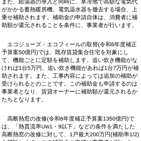
また、給湯器の導入と同時に、寒冷地で高額な電気代
がかかる蓄熱暖房機、電気温水器を撤去する場合、上
乗せ補助されます。補助金の申請自体は、消費者に補
助額が還元されることを条件に、事業者が行います。
エコジョーズ・エコフィールの取替(令和6年度補正
予算案50億円)では、既存賃貸集合住宅を対象にし
て、機能ごとに定額を補助します。追い炊き機能がな
ければ1台5万円、追い炊き機能があれば1台7万円が補
助されます。また、工事内容によっては追加の補助が
受けられるとのことです。この補助金も申請するのは
事業者となり、賃貸オーナーに補助額が還元されるか
たちとなります。
高断熱窓の改修(令和6年度補正予算案1350億円)で
は、「熱貫流率Uw1・9以下」などの条件を満たした
高断熱窓の改修に対して、1戸最大200万円(補助率1/2)