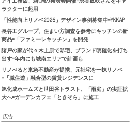
アイ工務店、新CMの発表会開催=渋谷凪咲さんをキャ
ラクターに起用
「性能向上リノベ2026」デザイン事例募集中=YKKAP
長谷工グループ、住まい方調査を参考にキッチンの新
商品=「ファミーレキッチン」を開発
諸戸の家が代々木上原で邸宅、ブランド明確化を打ち
出す=年内にも城南エリアで計画も
リノべると東急不動産が提携、元社宅を一棟リノベ
=「職住遊」融合型の賃貸レジデンスに
旭化成ホームズと世田谷トラスト、「雨庭」の実証拡
大へ=ガーデンカフェ「ときそら」に施工
広告