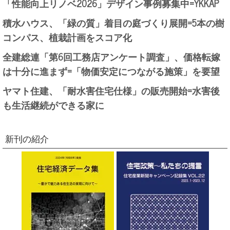
「性能向上リノベ2026」デザイン事例募集中=YKKAP
積水ハウス、「緑の質」着目の庭づくり展開=5本の樹
コンパス、植栽計画をスコア化
全建総連「第6回工務店アンケート調査」、価格転嫁
は十分に進まず=「物価安定につながる施策」を要望
ヤマト住建、「耐水害住宅仕様」の販売開始=水害後
も生活継続ができる家に
新刊の紹介