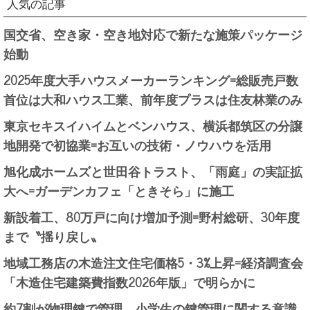
人気の記事
国交省、空き家・空き地対応で新たな施策パッケージ
始動
2025年度大手ハウスメーカーランキング=総販売戸数
首位は大和ハウス工業、前年度プラスは住友林業のみ
東京セキスイハイムとベンハウス、横浜都筑区の分譲
地開発で初協業=お互いの技術・ノウハウを活用
旭化成ホームズと世田谷トラスト、「雨庭」の実証拡
大へ=ガーデンカフェ「ときそら」に施工
新設着工、80万戸に向け増加予測=野村総研、30年度
まで〝揺り戻し〟
地域工務店の木造注文住宅価格5・3%上昇=経済調査会
「木造住宅建築費指数2026年版」で明らかに
約7割が物理鍵で管理、小学生の鍵管理に関する意識