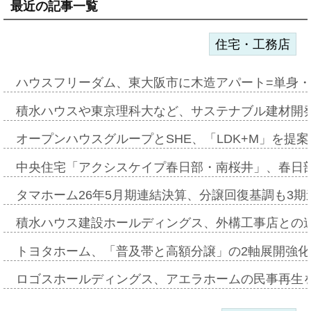
最近の記事一覧
住宅・工務店
ハウスフリーダム、東大阪市に木造アパート=単身・
積水ハウスや東京理科大など、サステナブル建材開
オープンハウスグループとSHE、「LDK+M」を提
中央住宅「アクシスケイプ春日部・南桜井」、春日
タマホーム26年5月期連結決算、分譲回復基調も3
積水ハウス建設ホールディングス、外構工事店との
トヨタホーム、「普及帯と高額分譲」の2軸展開強化
ロゴスホールディングス、アエラホームの民事再生