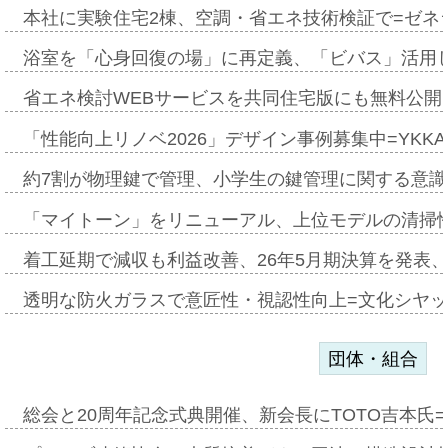
本社に実験住宅2棟、空調・省エネ技術検証で=ゼネ
浴室を「心身回復の場」に再定義、「ビバス」活用し
省エネ検討WEBサービスを共同住宅版にも無料公開、
「性能向上リノベ2026」デザイン事例募集中=YKKA
約7割が物理鍵で管理、小学生の鍵管理に関する意識調査
「マイトーン」をリニューアル、上位モデルの清掃
着工延期で減収も利益改善、26年5月期決算を発表
透明な防火ガラスで意匠性・視認性向上=文化シヤ
団体・組合
総会と20周年記念式典開催、新会長にTOTO吉本氏