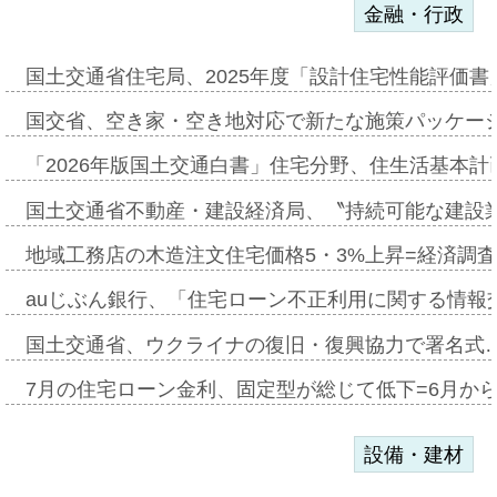
金融・行政
国土交通省住宅局、2025年度「設計住宅性能評価
国交省、空き家・空き地対応で新たな施策パッケー
「2026年版国土交通白書」住宅分野、住生活基本計
国土交通省不動産・建設経済局、〝持続可能な建設
地域工務店の木造注文住宅価格5・3%上昇=経済調
auじぶん銀行、「住宅ローン不正利用に関する情報
国土交通省、ウクライナの復旧・復興協力で署名式
7月の住宅ローン金利、固定型が総じて低下=6月か
設備・建材