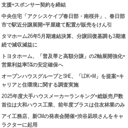
支援=スポンサー契約を締結
中央住宅「アクシスケイプ春日部・南桜井」、春日部
市で駅近分譲展開=平屋建て配置が販売をけん引
タマホーム26年5月期連結決算、分譲回復基調も3期連
続で減収減益に
トヨタホーム、「普及帯と高額分譲」の2軸展開強化=
営業利益率5%の安定確保へ
オープンハウスグループとSHE、「LDK+M」を提案=キ
ャリアと住環境に関する調査実施
2025年度大手ハウスメーカーランキング=総販売戸数
首位は大和ハウス工業、前年度プラスは住友林業のみ
アイ工務店、新CMの発表会開催=渋谷凪咲さんをキャ
ラクターに起用