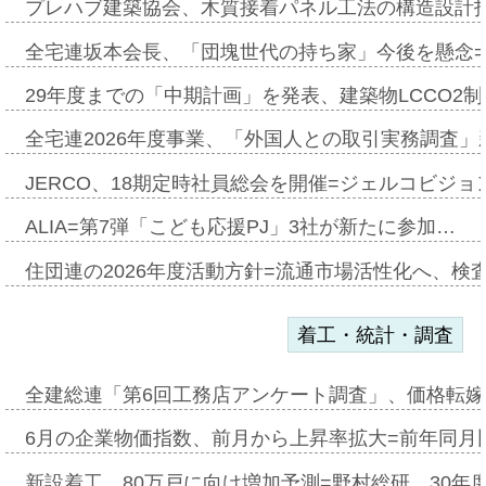
プレハブ建築協会、木質接着パネル工法の構造設計
全宅連坂本会長、「団塊世代の持ち家」今後を懸念
29年度までの「中期計画」を発表、建築物LCCO2
全宅連2026年度事業、「外国人との取引実務調査」新
JERCO、18期定時社員総会を開催=ジェルコビジョン
ALIA=第7弾「こども応援PJ」3社が新たに参加…
住団連の2026年度活動方針=流通市場活性化へ、検
着工・統計・調査
全建総連「第6回工務店アンケート調査」、価格転嫁
6月の企業物価指数、前月から上昇率拡大=前年同月比
新設着工、80万戸に向け増加予測=野村総研、30年