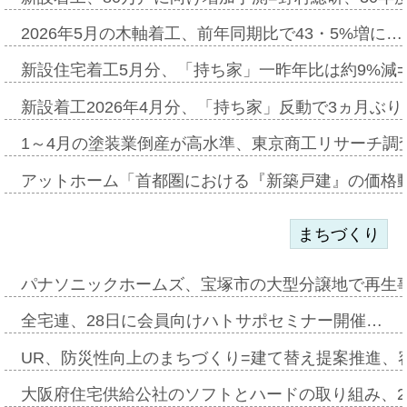
2026年5月の木軸着工、前年同期比で43・5%増に…
新設住宅着工5月分、「持ち家」一昨年比は約9%減=
新設着工2026年4月分、「持ち家」反動で3ヵ月ぶ
1～4月の塗装業倒産が高水準、東京商工リサーチ調
アットホーム「首都圏における『新築戸建』の価格
まちづくり
パナソニックホームズ、宝塚市の大型分譲地で再生
全宅連、28日に会員向けハトサポセミナー開催…
UR、防災性向上のまちづくり=建て替え提案推進、
大阪府住宅供給公社のソフトとハードの取り組み、2