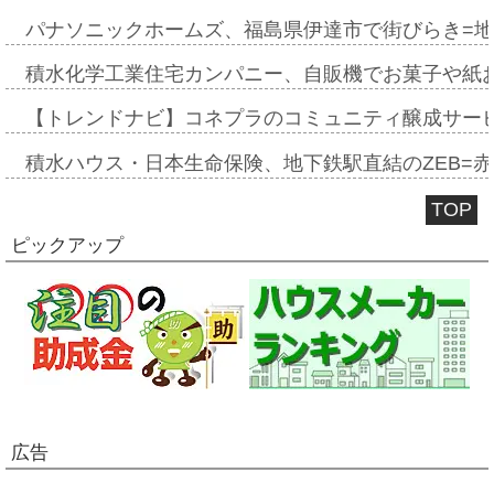
パナソニックホームズ、福島県伊達市で街びらき=
積水化学工業住宅カンパニー、自販機でお菓子や紙
【トレンドナビ】コネプラのコミュニティ醸成サー
積水ハウス・日本生命保険、地下鉄駅直結のZEB=赤坂
TOP
ピックアップ
広告