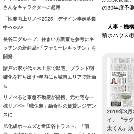
さんをキャラクターに起用
の30年度予
「性能向上リノベ2026」デザイン事例募集
中=YKKAP
人事・機
積水ハウス/
長谷工グループ、住まい方調査を参考にキ
ッチンの新商品=「ファミーレキッチン」を
開発
諸戸の家が代々木上原で邸宅、ブランド明
確化を打ち出す=年内にも城南エリアで計画
も
リノべると東急不動産が提携、元社宅を一
棟リノベ=「職住遊」融合型の賃貸レジデン
2019年3月
スに
イ、〝ラク
旭化成ホームズと世田谷トラスト、「雨
太くん』販