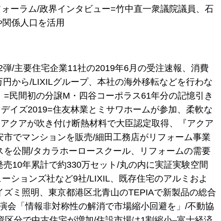
フォーラム/政界インタビュー=竹中直一衆議院議員、石
や関係人口を活用
/主要住宅企業11社の2019年6月の受注速報、消費
万円から/LIXILグループ、本社の海外移転などを行わな
=民間初の分譲M・四谷コーポラス61年分の記憶引き
・デイズ2019=住友林業とミサワホームが参加、柔軟な
日本アクアが吹き付け断熱材料で大臣認定取得、『アクア
安市でマンションを販売/細田工務店がリフォーム事業
スを公開/タカラホーロースクール、リフォームの需要
売10年累計で約330万セット/丸の内に実証実験空間
ションズ社など9社/LIXIL、既存住宅のアルミおよ
ズミ照明、東京都港区北青山のTEPIAで新製品の総合
講演会「情報非対称性の解消で市場縮小回避を」/不動協
資区分で中古住宅が増加/住設市場は1割縮小–富士経済