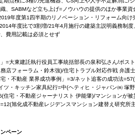
定期点検に3種の先進機器、CS向上や人手不足解消に/
織、SABMなど立ち上げ=ノウハウの提供のほか事業資
P、2019年度第1四半期のリノベーション・リフォーム向け
度は2014年度比で3割増/21年4月施行の建築主説明義務制
で、費用記載は必須とせず
」=大東建託執行役員工事統括部長の泉和弘さん/ポス
工務店フォーラム・鈴木強)/住宅トラブル対応作戦 弁護士・
宅・不動産 業界成功事例」=3/ネット追客の成功法=57
ドイツ・キッチン家具紀行=中(ヘティヒ・ジャパン㈱ 塚野裕
16(住宅・不動産ジャーナリスト 伊能肇)/マンションが被
=12(旭化成不動産レジデンスマンション建替え研究所
ャンペーン