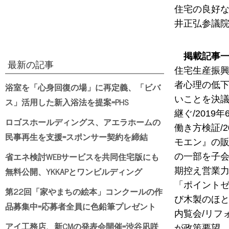
住宅の良好な
井正弘参議院
掲載記事
最新の記事
住宅生産振興
者心理の低下
浴室を「心身回復の場」に再定義、「ビバ
いことを決議
ス」活用した新入浴法を提案=PHS
継ぐ/201
ロゴスホールディングス、アエラホームの
働き方検証/
民事再生を支援=スポンサー契約を締結
モエン』の販
省エネ検討WEBサービスを共同住宅版にも
の一部を子会
無料公開、YKKAPとワンビルディング
期控え営業力
「ポイントゼ
第22回「家やまちの絵本」コンクールの作
び木製のほと
品募集中=応募者全員に色鉛筆プレゼント
内覧会/リフ
アイ工務店、新CMの発表会開催=渋谷凪咲
が政策要望、