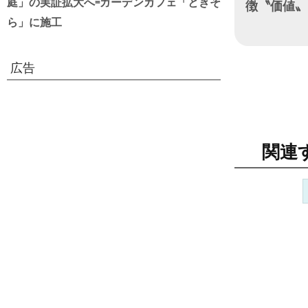
庭」の実証拡大へ=ガーデンカフェ「ときそ
徴〝価値〟
ら」に施工
日付
広告
関連