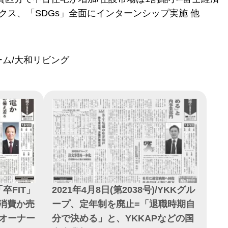
クス、「SDGs」全面にインターンシップ実施 他
ーム/大和リビング
「卒FIT」
2021年4月8日(第2038号)/YKKグル
家消費か売
ープ、定年制を廃止=「退職時期自
オーナー
分で決める」と、YKKAPなどの国