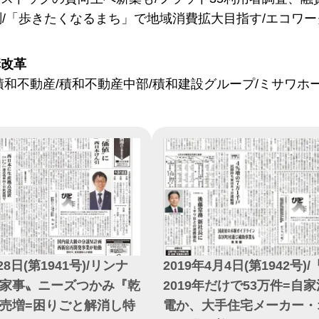
測/「歩きたくなるまち」で地域消費拡大目指す/エコワー
構改革
積和不動産/積和不動産中部/積和建設グループ/ミサワホ
28日(第1941号)/リンナ
2019年4月4日(第1942号)/
家事〟ニーズつかみ『乾
2019年だけで53万件=自
売増=困りごと解消し特
電か、大手住宅メーカー・