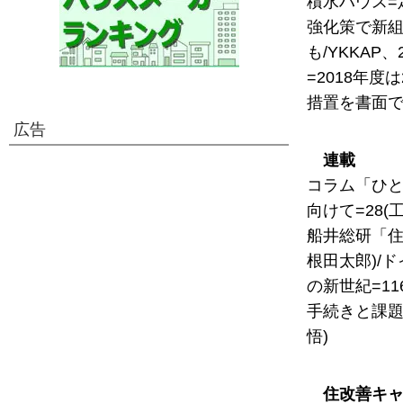
積水ハウス=
強化策で新組
も/YKKA
=2018年
措置を書面
広告
連載
コラム「ひと
向けて=28(
船井総研「住
根田太郎)/
の新世紀=1
手続きと課題
悟)
住改善キ