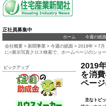
正社員募集中
ホーム
今週の紙
会社概要
>
新聞事業
>
今週の紙面
>
2019年
>
7月
に=展示写真クロス検索で、ホームページのショ
201
ピックアップ
を消費
ページ
主なトピ