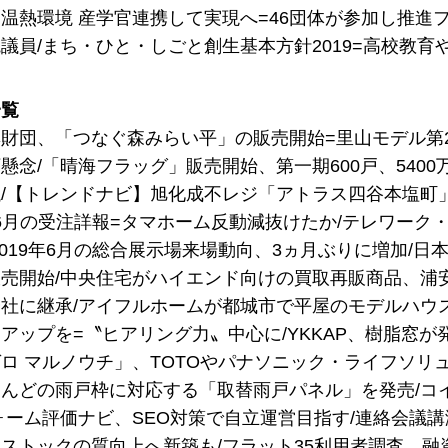
温熱環境 産学官連携して実現へ=46団体が参加し推進
議員/まち・ひと・しごと創生基本方針2019=高校教育
一覧
財団、「つなぐ森みらい平」の販売開始=里山モデル第2弾
懸念/「晴海フラッグ」販売開始、第一期600戸、5400
/【トレンドナビ】旭化成不レジ「アトラス四谷本塩町」
9年6月の受注詳報=タマホーム反動減抜けたか/テレワーク
2019年6月の総合展示場来場動向、3ヵ月ぶりに増加/
売開始/中央住宅がハイエンド向けの買取再販商品、浦
社に継承/アイフルホームが都城市で平屋のモデルハウ
アップを=〝ヒアリング力〟中心に/YKKAP、樹脂窓が発
ロ マルノウチ」、TOTOやパナソニック・ライフソリュー
んどの雨戸枠に対応する「取替雨戸パネル」を発売/コイ
ォーム評価ナビ、SEO対策で自立運営目指す/連絡会議
ストックの質向上へ新築も/フラット35利用者調査、融