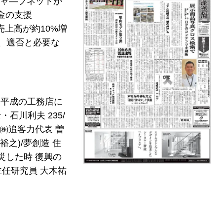
ジャ―ブネットが
金の支援
売上高が約10%増
度、適否と必要な
ト平成の工務店に
石川利夫 235/
(㈱追客力代表 曽
之)/夢創造 住
災した時 復興の
主任研究員 大木祐