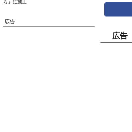
ら」に施工
広告
広告