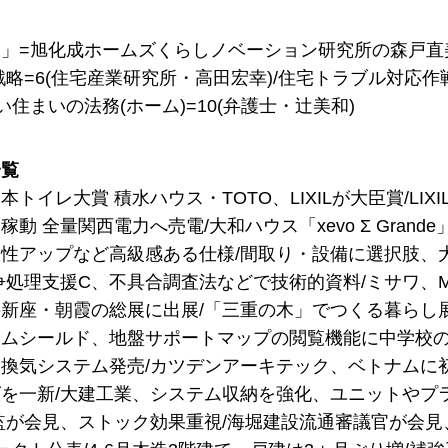
」=旭化成ホームズくらしノベーション研究所の森戸直
戦略=6(住宅産業研究所・高田宏幸)/住宅トラブル対応作戦
い住まいの法務(ホーム)=10(弁護士・辻美和)
一覧
トイレ大賞 積水ハウス・TOTO、LIXILが大臣賞/LIX
動 全量関西電力へ売電/大和ハウス「xevo Σ Grand
性アップなど高級感ある仕様/間取り・設備に選択肢、
争処理支援C、不具合調査法などで技術的資料/ミサワ、M
新座・朝霞の総展に出展/「三重の木」でつくる暮らし展
ムシールド、地盤サポートマップの閲覧機能に中学校の学区
換気システム発売/カツデンアーキテック、ベトナムに
を一新/大建工業、システム収納を強化、ユニットやプ
監が会見、ストック効果重視/海堀建設流通審議官が会見