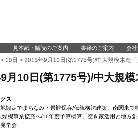
面
見本紙・購読のご案内
書籍のご案内
会社
>
10日
>
2015年9月10日(第1775号)/中大規模木
5年9月10日(第1775号)/中
ックス
地協定でまちなみ・景観保存/伝統構法建築、南関東で物
乾燥機事業拡充へ/16年度予算概算、空き家活用と地方創
場見学会