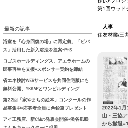
採択6プロジ
第1回ウッド
人事
最新の記事
住友林業/三井
浴室を「心身回復の場」に再定義、「ビバ
ス」活用した新入浴法を提案=PHS
ロゴスホールディングス、アエラホームの
民事再生を支援=スポンサー契約を締結
省エネ検討WEBサービスを共同住宅版にも
無料公開、YKKAPとワンビルディング
第22回「家やまちの絵本」コンクールの作
品募集中=応募者全員に色鉛筆プレゼント
2022年1月
山・三協ア
アイ工務店、新CMの発表会開催=渋谷凪咲
から撤退=
さんをキャラクターに起用