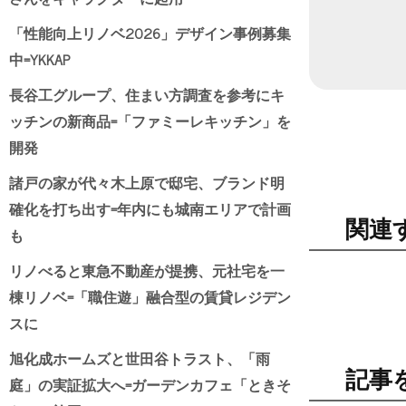
日付
「性能向上リノベ2026」デザイン事例募集
中=YKKAP
長谷工グループ、住まい方調査を参考にキ
ッチンの新商品=「ファミーレキッチン」を
開発
諸戸の家が代々木上原で邸宅、ブランド明
確化を打ち出す=年内にも城南エリアで計画
関連
も
リノべると東急不動産が提携、元社宅を一
棟リノベ=「職住遊」融合型の賃貸レジデン
スに
旭化成ホームズと世田谷トラスト、「雨
記事
庭」の実証拡大へ=ガーデンカフェ「ときそ