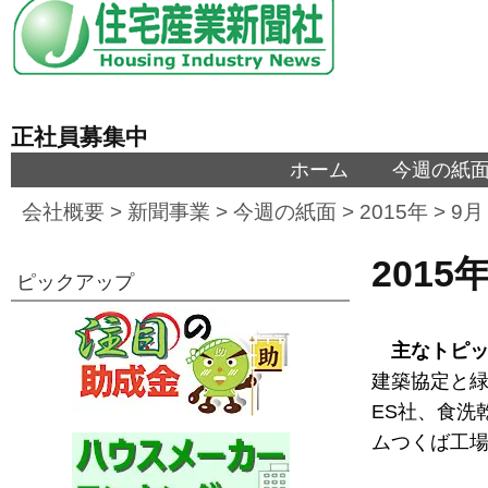
正社員募集中
ホーム
今週の紙
会社概要
>
新聞事業
>
今週の紙面
>
2015年
>
9月
201
ピックアップ
主なトピ
建築協定と緑
ES社、食洗
ムつくば工