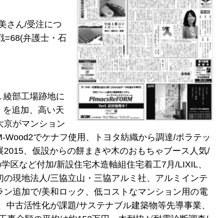
美さん/受注につ
=68(弁護士・石
IL 綾部工場跡地に
e」を追加、高い天
大京がマンション
-Wood2でケナフ使用、トヨタ紡織から調達/ポラテッ
2015、仮設からの餅まきや木のおもちゃブース人気/
など付加/新設住宅木造軸組住宅着工7月/LIXIL、
初の現地法人/三協立山・三協アルミ社、アルミインテ
ラン追加で/美和ロック、低コストなマンション用の電
、中古活性化が課題/サステナブル建築物等先導事業、