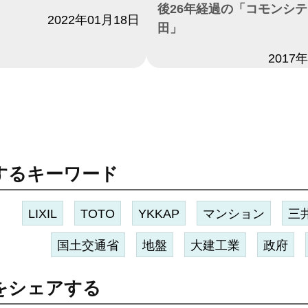
後26年経過の「コモンシ
2022年01月18日
田」
日付
2017
するキーワード
LIXIL
TOTO
YKKAP
マンション
三
国土交通省
地盤
大建工業
政府
をシェアする