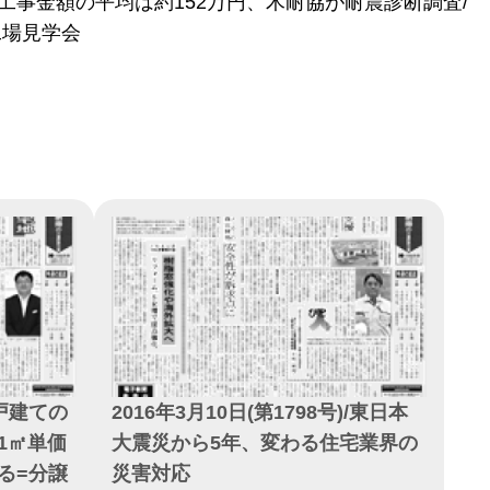
強工事金額の平均は約152万円、木耐協が耐震診断調査/
工場見学会
)/戸建ての
2016年3月10日(第1798号)/東日本
1㎡単価
大震災から5年、変わる住宅業界の
る=分譲
災害対応