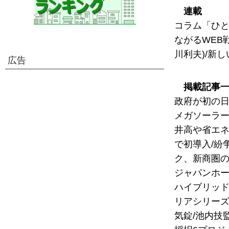
連載
コラム「ひと
ながるWEB
川利夫)/新し
広告
掲載記事
政府が初の日本
メガソーラー稼
井高や省エネ
で初導入/紛
ク、新商圏の
ジャパンホー
ハイブリッド
リアシリーズ
気錠/池内技