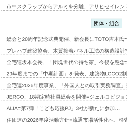
市中スクラップからアルミを分離、アサヒセイレン
団体・組合
総会と20周年記念式典開催、新会長にTOTO吉本氏
プレハブ建築協会、木質接着パネル工法の構造設計
全宅連坂本会長、「団塊世代の持ち家」今後を懸念
29年度までの「中期計画」を発表、建築物LCCO2
全宅連2026年度事業、「外国人との取引実務調査」新
JERCO、18期定時社員総会を開催=ジェルコビジョン
ALIA=第7弾「こども応援PJ」3社が新たに参加…
住団連の2026年度活動方針=流通市場活性化へ、検