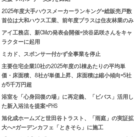
2025年度大手ハウスメーカーランキング=総販売戸数
首位は大和ハウス工業、前年度プラスは住友林業のみ
アイ工務店、新CMの発表会開催=渋谷凪咲さんをキャ
ラクターに起用
ミカド、スポンサー付かず全事業を停止
主要住宅企業10社の2025年度の1棟あたりの平均単
価・床面積、8社が単価上昇、床面積は縮小傾向=5社
が5千万円超
浴室を「心身回復の場」に再定義、「ビバス」活用し
た新入浴法を提案=PHS
旭化成ホームズと世田谷トラスト、「雨庭」の実証拡
大へ=ガーデンカフェ「ときそら」に施工