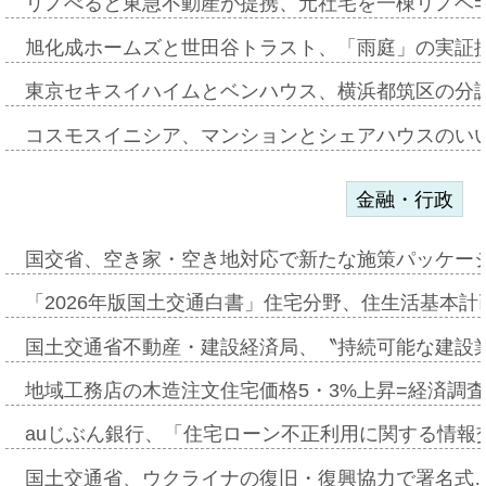
リノべると東急不動産が提携、元社宅を一棟リノベ
旭化成ホームズと世田谷トラスト、「雨庭」の実証
東京セキスイハイムとベンハウス、横浜都筑区の分
コスモスイニシア、マンションとシェアハウスのい
金融・行政
国交省、空き家・空き地対応で新たな施策パッケー
「2026年版国土交通白書」住宅分野、住生活基本計
国土交通省不動産・建設経済局、〝持続可能な建設
地域工務店の木造注文住宅価格5・3%上昇=経済調
auじぶん銀行、「住宅ローン不正利用に関する情報
国土交通省、ウクライナの復旧・復興協力で署名式