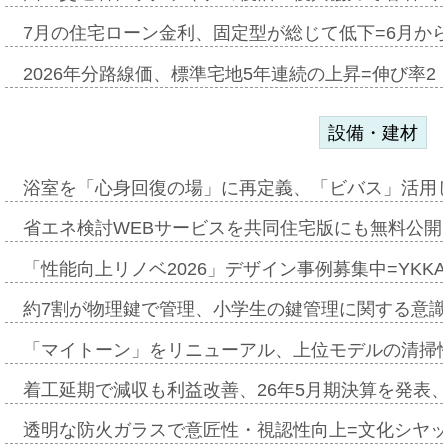
7月の住宅ローン金利、固定型が総じて低下=6月か
2026年分路線価、標準宅地5年連続の上昇=伸び率2・
設備・建材
浴室を「心身回復の場」に再定義、「ビバス」活用し
省エネ検討WEBサービスを共同住宅版にも無料公開、
「性能向上リノベ2026」デザイン事例募集中=YKKA
約7割が物理鍵で管理、小学生の鍵管理に関する意識調査
「マイトーン」をリニューアル、上位モデルの清掃
着工延期で減収も利益改善、26年5月期決算を発表
透明な防火ガラスで意匠性・視認性向上=文化シヤ