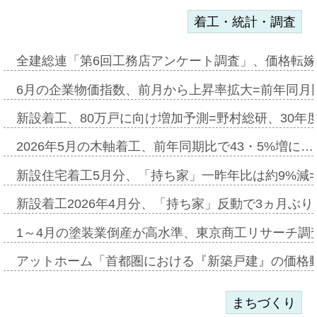
着工・統計・調査
全建総連「第6回工務店アンケート調査」、価格転嫁
6月の企業物価指数、前月から上昇率拡大=前年同月比
新設着工、80万戸に向け増加予測=野村総研、30年
2026年5月の木軸着工、前年同期比で43・5%増に…
新設住宅着工5月分、「持ち家」一昨年比は約9%減=
新設着工2026年4月分、「持ち家」反動で3ヵ月ぶ
1～4月の塗装業倒産が高水準、東京商工リサーチ調
アットホーム「首都圏における『新築戸建』の価格
まちづくり