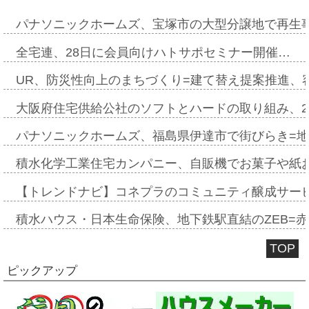
パナソニックホームズ、宝塚市の大型分譲地で再生
全宅連、28日に会員向けハトサポセミナー開催…
UR、防災性向上のまちづくり=建て替え提案推進、
大阪府住宅供給公社のソフトとハードの取り組み、2
パナソニックホームズ、福島県伊達市で街びらき=
積水化学工業住宅カンパニー、自販機でお菓子や紙
【トレンドナビ】コネプラのコミュニティ醸成サー
積水ハウス・日本生命保険、地下鉄駅直結のZEB=赤坂
TOP
ピックアップ