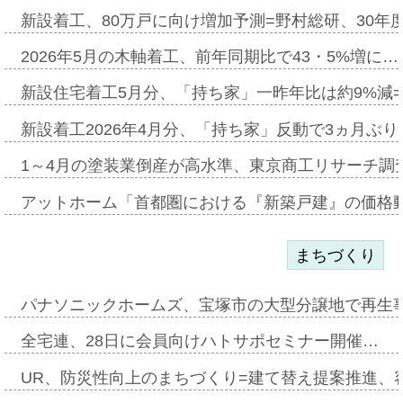
新設着工、80万戸に向け増加予測=野村総研、30年
2026年5月の木軸着工、前年同期比で43・5%増に…
新設住宅着工5月分、「持ち家」一昨年比は約9%減=
新設着工2026年4月分、「持ち家」反動で3ヵ月ぶ
1～4月の塗装業倒産が高水準、東京商工リサーチ調
アットホーム「首都圏における『新築戸建』の価格
まちづくり
パナソニックホームズ、宝塚市の大型分譲地で再生
全宅連、28日に会員向けハトサポセミナー開催…
UR、防災性向上のまちづくり=建て替え提案推進、