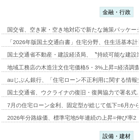
金融・行政
国交省、空き家・空き地対応で新たな施策パッケー
「2026年版国土交通白書」住宅分野、住生活基本計
国土交通省不動産・建設経済局、〝持続可能な建設
地域工務店の木造注文住宅価格5・3%上昇=経済調
auじぶん銀行、「住宅ローン不正利用に関する情報
国土交通省、ウクライナの復旧・復興協力で署名式
7月の住宅ローン金利、固定型が総じて低下=6月か
2026年分路線価、標準宅地5年連続の上昇=伸び率2・
設備・建材