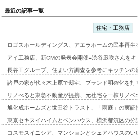
最近の記事一覧
住宅・工務店
ロゴスホールディングス、アエラホームの民事再生
アイ工務店、新CMの発表会開催=渋谷凪咲さんをキ
長谷工グループ、住まい方調査を参考にキッチンの
諸戸の家が代々木上原で邸宅、ブランド明確化を打
リノべると東急不動産が提携、元社宅を一棟リノベ
旭化成ホームズと世田谷トラスト、「雨庭」の実証
東京セキスイハイムとベンハウス、横浜都筑区の分
コスモスイニシア、マンションとシェアハウスのい