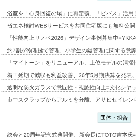
浴室を「心身回復の場」に再定義、「ビバス」活用し
省エネ検討WEBサービスを共同住宅版にも無料公開、
「性能向上リノベ2026」デザイン事例募集中=YKKA
約7割が物理鍵で管理、小学生の鍵管理に関する意識調査
「マイトーン」をリニューアル、上位モデルの清掃
着工延期で減収も利益改善、26年5月期決算を発表
透明な防火ガラスで意匠性・視認性向上=文化シヤ
市中スクラップからアルミを分離、アサヒセイレン
団体・組合
総会と20周年記念式典開催、新会長にTOTO吉本氏