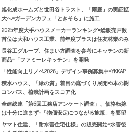
旭化成ホームズと世田谷トラスト、「雨庭」の実証拡
大へ=ガーデンカフェ「ときそら」に施工
2025年度大手ハウスメーカーランキング=総販売戸数
首位は大和ハウス工業、前年度プラスは住友林業のみ
長谷工グループ、住まい方調査を参考にキッチンの新
商品=「ファミーレキッチン」を開発
「性能向上リノベ2026」デザイン事例募集中=YKKAP
積水ハウス、「緑の質」着目の庭づくり展開=5本の樹
コンパス、植栽計画をスコア化
全建総連「第6回工務店アンケート調査」、価格転嫁
は十分に進まず=「物価安定につながる施策」を要望
ヤマト住建、「耐水害住宅仕様」の販売開始=水害後