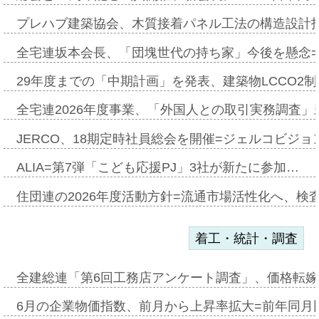
プレハブ建築協会、木質接着パネル工法の構造設計
全宅連坂本会長、「団塊世代の持ち家」今後を懸念
29年度までの「中期計画」を発表、建築物LCCO2
全宅連2026年度事業、「外国人との取引実務調査」新
JERCO、18期定時社員総会を開催=ジェルコビジョン
ALIA=第7弾「こども応援PJ」3社が新たに参加…
住団連の2026年度活動方針=流通市場活性化へ、検
着工・統計・調査
全建総連「第6回工務店アンケート調査」、価格転嫁
6月の企業物価指数、前月から上昇率拡大=前年同月比