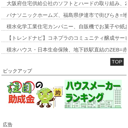
大阪府住宅供給公社のソフトとハードの取り組み、2
パナソニックホームズ、福島県伊達市で街びらき=
積水化学工業住宅カンパニー、自販機でお菓子や紙
【トレンドナビ】コネプラのコミュニティ醸成サー
積水ハウス・日本生命保険、地下鉄駅直結のZEB=赤坂
TOP
ピックアップ
広告