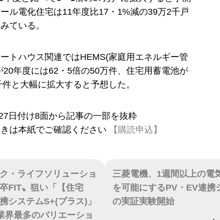
ール電化住宅は11年度比17・1%減の39万2千戸
とみている。
ートハウス関連ではHEMS(家庭用エネルギー管
が20年度には62・5倍の50万件、住宅用蓄電池が
5千件と大幅に拡大すると予想した。
9月27日付け8面から記事の一部を抜粋
続きは本紙でご確認ください
【購読申込】
ク・ライフソリューショ
三菱電機、1週間以上の電
卒FIT〟狙い「【住宅
を可能にするPV・EV連携
携システムS+(プラス)」
の実証実験開始
業界最多のバリエーショ