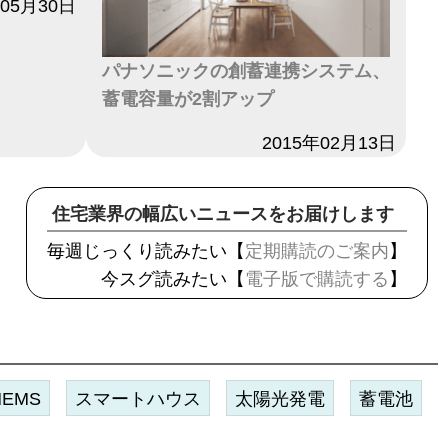
年05月30日
パナソニックの創蓄連携システム、
蓄電容量が2割アップ
日付
2015年02月13日
住宅業界の幅広いニュースをお届けします
毎週じっくり読みたい【
定期購読のご案内
】
今スグ読みたい【
電子版で購読する
】
HEMS
スマートハウス
太陽光発電
蓄電池