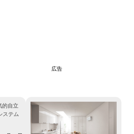
広告
気的自立
システム