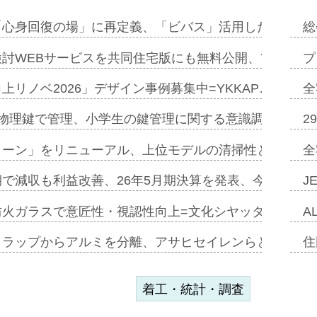
「心身回復の場」に再定義、「ビバス」活用した新入浴法
総
討WEBサービスを共同住宅版にも無料公開、YKKAP
プ
上リノベ2026」デザイン事例募集中=YKKAP…
全
物理鍵で管理、小学生の鍵管理に関する意識調査=Natur
2
トーン」をリニューアル、上位モデルの清掃性と安全性追
全
で減収も利益改善、26年5月期決算を発表、今期は増収
J
防火ガラスで意匠性・視認性向上=文化シヤッター…
A
クラップからアルミを分離、アサヒセイレンらと協働開発
住
着工・統計・調査