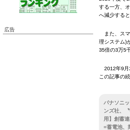
する一方、オ
へ減少する
広告
また、スマ
理システム)
35倍の3万
2012年
この記事の
パナソニッ
ンズ社、〝
用】創蓄連
=蓄電池、