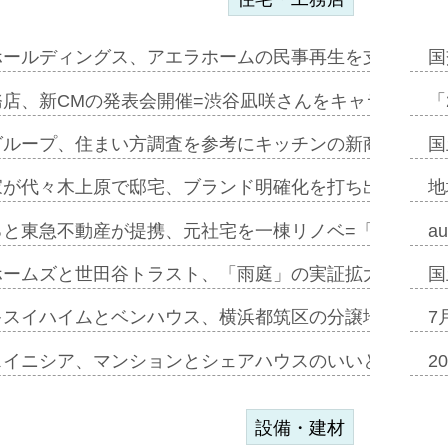
ホールディングス、アエラホームの民事再生を支援=スポ
国
務店、新CMの発表会開催=渋谷凪咲さんをキャラクター
「
グループ、住まい方調査を参考にキッチンの新商品=「フ
国
家が代々木上原で邸宅、ブランド明確化を打ち出す=年内
地
ると東急不動産が提携、元社宅を一棟リノベ=「職住遊」
a
ホームズと世田谷トラスト、「雨庭」の実証拡大へ=ガー
国
キスイハイムとベンハウス、横浜都筑区の分譲地開発で初
7
スイニシア、マンションとシェアハウスのいいとこどり
2
設備・建材