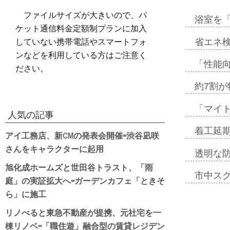
ファイルサイズが大きいので、パ
浴室を
ケット通信料金定額制プランに加入
していない携帯電話やスマートフォ
省エネ検
ンなどを利用している方はご注意く
「性能向
ださい。
約7割が
「マイ
人気の記事
着工延期
アイ工務店、新CMの発表会開催=渋谷凪咲
さんをキャラクターに起用
透明な
旭化成ホームズと世田谷トラスト、「雨
市中ス
庭」の実証拡大へ=ガーデンカフェ「ときそ
ら」に施工
リノべると東急不動産が提携、元社宅を一
棟リノベ=「職住遊」融合型の賃貸レジデン