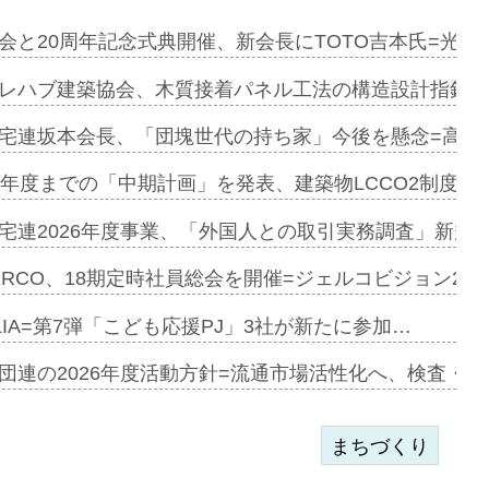
を提案=P…
会と20周年記念式典開催、新会長にTOTO吉本氏=光触
とワンビ…
レハブ建築協会、木質接着パネル工法の構造設計指針を
宅連坂本会長、「団塊世代の持ち家」今後を懸念=高齢
e…
9年度までの「中期計画」を発表、建築物LCCO2制度へ
加=リンナ…
宅連2026年度事業、「外国人との取引実務調査」新規に
見込む=…
ERCO、18期定時社員総会を開催=ジェルコビジョン203
LIA=第7弾「こども応援PJ」3社が新たに参加…
開始=三協…
団連の2026年度活動方針=流通市場活性化へ、検査・
まちづくり