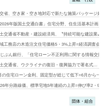
ンサー契約…
交省、空き家・空き地対応で新たな施策パッケージ始動
に起用…
2026年版国土交通白書」住宅分野、住生活基本計画を
ァミーレキ…
土交通省不動産・建設経済局、〝持続可能な建設業〟の
にも城南エ…
域工務店の木造注文住宅価格5・3%上昇=経済調査会「
融合型の賃…
uじぶん銀行、「住宅ローン不正利用に関する情報交換協
デンカフェ…
土交通省、ウクライナの復旧・復興協力で署名式…
協業=お互…
月の住宅ローン金利、固定型が総じて低下=6月から一転
のコリビング…
026年分路線価、標準宅地5年連続の上昇=伸び率2・9%
団体・組合