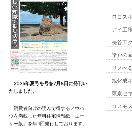
ロゴス
アイ工
長谷工
諸戸の
リノべ
旭化成
2026年夏号を号を7月8日に発刊い
たしました。
東京セ
コスモ
消費者向けの読んで得するノウハ
ウを満載した無料住宅情報紙「ユー
ザー版」を年4回発行しております。