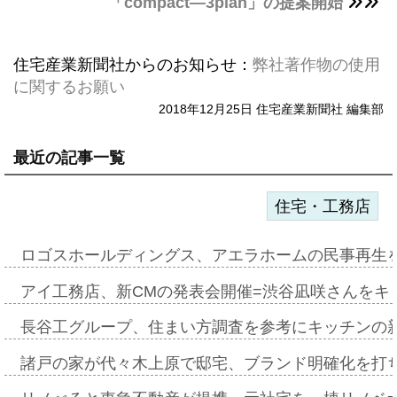
「compact―3plan」の提案開始
住宅産業新聞社からのお知らせ：
弊社著作物の使用
に関するお願い
2018年12月25日 住宅産業新聞社 編集部
最近の記事一覧
住宅・工務店
ロゴスホールディングス、アエラホームの民事再生
アイ工務店、新CMの発表会開催=渋谷凪咲さんをキ
長谷工グループ、住まい方調査を参考にキッチンの
諸戸の家が代々木上原で邸宅、ブランド明確化を打