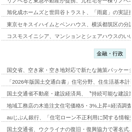
リノべると東急不動産が提携、元社宅を一棟リノベ
旭化成ホームズと世田谷トラスト、「雨庭」の実証
東京セキスイハイムとベンハウス、横浜都筑区の分
コスモスイニシア、マンションとシェアハウスのい
金融・行政
国交省、空き家・空き地対応で新たな施策パッケー
「2026年版国土交通白書」住宅分野、住生活基本計
国土交通省不動産・建設経済局、〝持続可能な建設
地域工務店の木造注文住宅価格5・3%上昇=経済調
auじぶん銀行、「住宅ローン不正利用に関する情報
国土交通省、ウクライナの復旧・復興協力で署名式