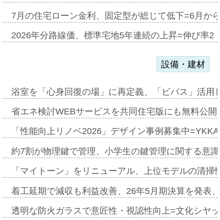
7月の住宅ローン金利、固定型が総じて低下=6月か
2026年分路線価、標準宅地5年連続の上昇=伸び率2・
設備・建材
浴室を「心身回復の場」に再定義、「ビバス」活用し
省エネ検討WEBサービスを共同住宅版にも無料公開、
「性能向上リノベ2026」デザイン事例募集中=YKKA
約7割が物理鍵で管理、小学生の鍵管理に関する意識調査
「マイトーン」をリニューアル、上位モデルの清掃
着工延期で減収も利益改善、26年5月期決算を発表
透明な防火ガラスで意匠性・視認性向上=文化シヤ