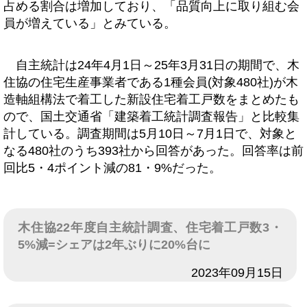
占める割合は増加しており、「品質向上に取り組む会
員が増えている」とみている。
自主統計は24年4月1日～25年3月31日の期間で、木
住協の住宅生産事業者である1種会員(対象480社)が木
造軸組構法で着工した新設住宅着工戸数をまとめたも
ので、国土交通省「建築着工統計調査報告」と比較集
計している。調査期間は5月10日～7月1日で、対象と
なる480社のうち393社から回答があった。回答率は前
回比5・4ポイント減の81・9%だった。
木住協22年度自主統計調査、住宅着工戸数3・
5%減=シェアは2年ぶりに20%台に
日付
2023年09月15日