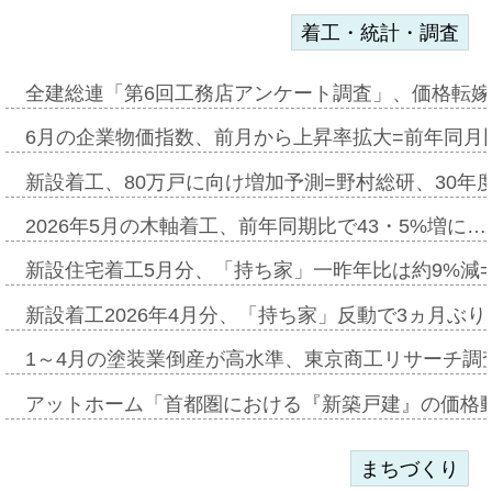
着工・統計・調査
全建総連「第6回工務店アンケート調査」、価格転嫁
6月の企業物価指数、前月から上昇率拡大=前年同月比
新設着工、80万戸に向け増加予測=野村総研、30年
2026年5月の木軸着工、前年同期比で43・5%増に…
新設住宅着工5月分、「持ち家」一昨年比は約9%減=
新設着工2026年4月分、「持ち家」反動で3ヵ月ぶ
1～4月の塗装業倒産が高水準、東京商工リサーチ調
アットホーム「首都圏における『新築戸建』の価格
まちづくり