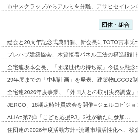
市中スクラップからアルミを分離、アサヒセイレン
団体・組合
総会と20周年記念式典開催、新会長にTOTO吉本氏
プレハブ建築協会、木質接着パネル工法の構造設計
全宅連坂本会長、「団塊世代の持ち家」今後を懸念
29年度までの「中期計画」を発表、建築物LCCO2
全宅連2026年度事業、「外国人との取引実務調査」新
JERCO、18期定時社員総会を開催=ジェルコビジョン
ALIA=第7弾「こども応援PJ」3社が新たに参加…
住団連の2026年度活動方針=流通市場活性化へ、検