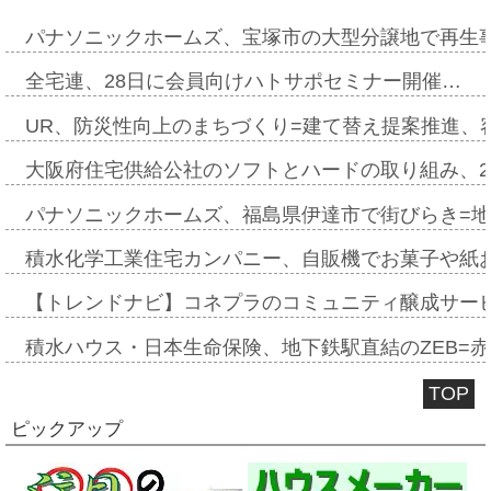
パナソニックホームズ、宝塚市の大型分譲地で再生
全宅連、28日に会員向けハトサポセミナー開催…
UR、防災性向上のまちづくり=建て替え提案推進、
大阪府住宅供給公社のソフトとハードの取り組み、2
パナソニックホームズ、福島県伊達市で街びらき=
積水化学工業住宅カンパニー、自販機でお菓子や紙
【トレンドナビ】コネプラのコミュニティ醸成サー
積水ハウス・日本生命保険、地下鉄駅直結のZEB=赤坂
TOP
ピックアップ