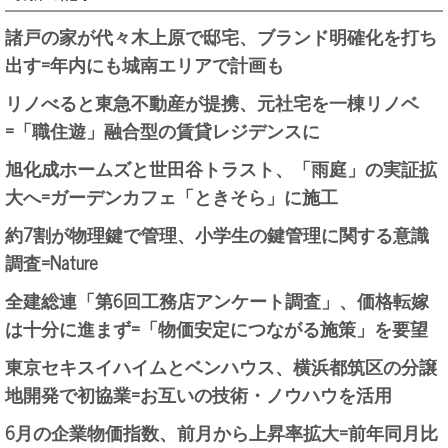
諸戸の家が代々木上原で邸宅、ブランド明確化を打ち
出す=年内にも城南エリアで計画も
リノべると東急不動産が提携、元社宅を一棟リノベ
=「職住遊」融合型の賃貸レジデンスに
旭化成ホームズと世田谷トラスト、「雨庭」の実証拡
大へ=ガーデンカフェ「ときそら」に施工
約7割が物理鍵で管理、小学生の鍵管理に関する意識
調査=Nature
全建総連「第6回工務店アンケート調査」、価格転嫁
は十分に進まず=「物価安定につながる施策」を要望
東京セキスイハイムとベンハウス、横浜都筑区の分譲
地開発で初協業=お互いの技術・ノウハウを活用
6月の企業物価指数、前月から上昇率拡大=前年同月比