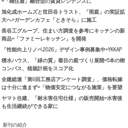
=「職住遊」融合型の賃貸レジデンスに
旭化成ホームズと世田谷トラスト、「雨庭」の実証拡
大へ=ガーデンカフェ「ときそら」に施工
長谷工グループ、住まい方調査を参考にキッチンの新
商品=「ファミーレキッチン」を開発
「性能向上リノベ2026」デザイン事例募集中=YKKAP
積水ハウス、「緑の質」着目の庭づくり展開=5本の樹
コンパス、植栽計画をスコア化
全建総連「第6回工務店アンケート調査」、価格転嫁
は十分に進まず=「物価安定につながる施策」を要望
ヤマト住建、「耐水害住宅仕様」の販売開始=水害後
も生活継続ができる家に
新刊の紹介