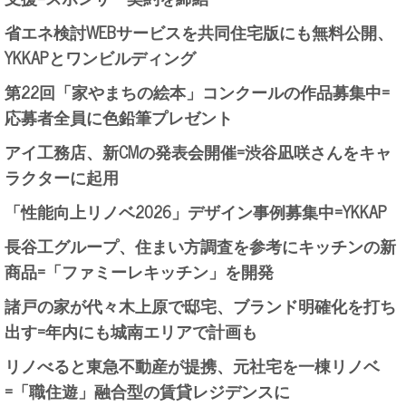
省エネ検討WEBサービスを共同住宅版にも無料公開、
YKKAPとワンビルディング
第22回「家やまちの絵本」コンクールの作品募集中=
応募者全員に色鉛筆プレゼント
アイ工務店、新CMの発表会開催=渋谷凪咲さんをキャ
ラクターに起用
「性能向上リノベ2026」デザイン事例募集中=YKKAP
長谷工グループ、住まい方調査を参考にキッチンの新
商品=「ファミーレキッチン」を開発
諸戸の家が代々木上原で邸宅、ブランド明確化を打ち
出す=年内にも城南エリアで計画も
リノべると東急不動産が提携、元社宅を一棟リノベ
=「職住遊」融合型の賃貸レジデンスに