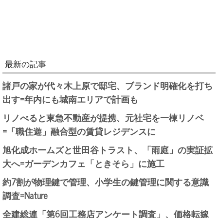
最新の記事
諸戸の家が代々木上原で邸宅、ブランド明確化を打ち
出す=年内にも城南エリアで計画も
リノべると東急不動産が提携、元社宅を一棟リノベ
=「職住遊」融合型の賃貸レジデンスに
旭化成ホームズと世田谷トラスト、「雨庭」の実証拡
大へ=ガーデンカフェ「ときそら」に施工
約7割が物理鍵で管理、小学生の鍵管理に関する意識
調査=Nature
全建総連「第6回工務店アンケート調査」、価格転嫁