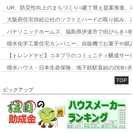
UR、防災性向上のまちづくり=建て替え提案推進、
大阪府住宅供給公社のソフトとハードの取り組み、2
パナソニックホームズ、福島県伊達市で街びらき=
積水化学工業住宅カンパニー、自販機でお菓子や紙
【トレンドナビ】コネプラのコミュニティ醸成サー
積水ハウス・日本生命保険、地下鉄駅直結のZEB=赤坂
TOP
ピックアップ