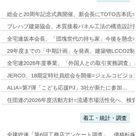
総会と20周年記念式典開催、新会長にTOTO吉本氏
プレハブ建築協会、木質接着パネル工法の構造設計
全宅連坂本会長、「団塊世代の持ち家」今後を懸念
29年度までの「中期計画」を発表、建築物LCCO2
全宅連2026年度事業、「外国人との取引実務調査」新
JERCO、18期定時社員総会を開催=ジェルコビジョン
ALIA=第7弾「こども応援PJ」3社が新たに参加…
住団連の2026年度活動方針=流通市場活性化へ、検
着工・統計・調査
全建総連「第6回工務店アンケート調査」、価格転嫁