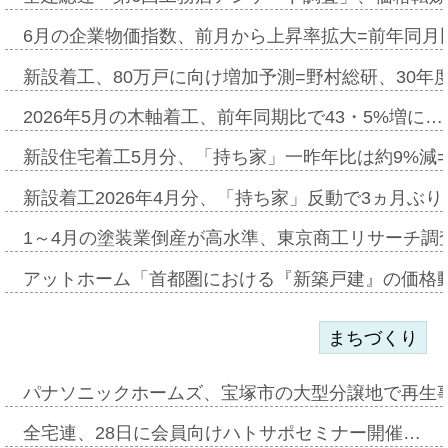
6月の企業物価指数、前月から上昇率拡大=前年同月比
新設着工、80万戸に向け増加予測=野村総研、30年
2026年5月の木軸着工、前年同期比で43・5%増に…
新設住宅着工5月分、「持ち家」一昨年比は約9%減=
新設着工2026年4月分、「持ち家」反動で3ヵ月ぶ
1～4月の塗装業倒産が高水準、東京商工リサーチ調
アットホーム「首都圏における『新築戸建』の価格
まちづくり
パナソニックホームズ、宝塚市の大型分譲地で再生
全宅連、28日に会員向けハトサポセミナー開催…