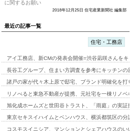
に関するお願い
2018年12月25日 住宅産業新聞社 編集部
最近の記事一覧
住宅・工務店
アイ工務店、新CMの発表会開催=渋谷凪咲さんをキ
長谷工グループ、住まい方調査を参考にキッチンの
諸戸の家が代々木上原で邸宅、ブランド明確化を打
リノべると東急不動産が提携、元社宅を一棟リノベ
旭化成ホームズと世田谷トラスト、「雨庭」の実証
東京セキスイハイムとベンハウス、横浜都筑区の分
コスモスイニシア、マンションとシェアハウスのい