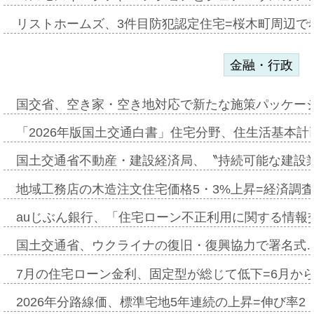
リストホームズ、3件目防犯認定住宅=桜木町周辺で
金融・行政
国交省、空き家・空き地対応で新たな施策パッケー
「2026年版国土交通白書」住宅分野、住生活基本計
国土交通省不動産・建設経済局、〝持続可能な建設
地域工務店の木造注文住宅価格5・3%上昇=経済調
auじぶん銀行、「住宅ローン不正利用に関する情報
国土交通省、ウクライナの復旧・復興協力で署名式
7月の住宅ローン金利、固定型が総じて低下=6月か
2026年分路線価、標準宅地5年連続の上昇=伸び率2・