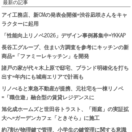
最新の記事
アイ工務店、新CMの発表会開催=渋谷凪咲さんをキャ
ラクターに起用
「性能向上リノベ2026」デザイン事例募集中=YKKAP
長谷工グループ、住まい方調査を参考にキッチンの新
商品=「ファミーレキッチン」を開発
諸戸の家が代々木上原で邸宅、ブランド明確化を打ち
出す=年内にも城南エリアで計画も
リノべると東急不動産が提携、元社宅を一棟リノベ
=「職住遊」融合型の賃貸レジデンスに
旭化成ホームズと世田谷トラスト、「雨庭」の実証拡
大へ=ガーデンカフェ「ときそら」に施工
約7割が物理鍵で管理、小学生の鍵管理に関する意識