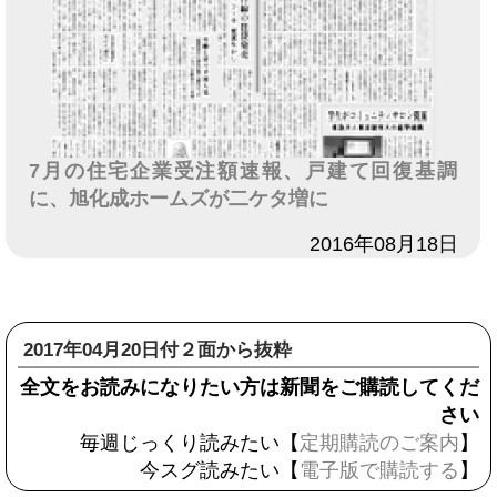
7月の住宅企業受注額速報、戸建て回復基調
に、旭化成ホームズが二ケタ増に
日付
2016年08月18日
2017年04月20日付２面から抜粋
全文をお読みになりたい方は新聞をご購読してくだ
さい
毎週じっくり読みたい【
定期購読のご案内
】
今スグ読みたい【
電子版で購読する
】