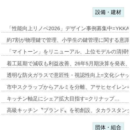
設備・建材
「性能向上リノベ2026」デザイン事例募集中=YKKA
約7割が物理鍵で管理、小学生の鍵管理に関する意識調査
「マイトーン」をリニューアル、上位モデルの清掃
着工延期で減収も利益改善、26年5月期決算を発表
透明な防火ガラスで意匠性・視認性向上=文化シヤ
市中スクラップからアルミを分離、アサヒセイレン
キッチン軸足にシェア拡大目指す=クリナップ…
高級キッチン〝ブランド〟を初創設、タカラスタン
団体・組合