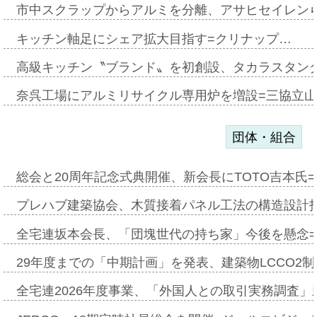
市中スクラップからアルミを分離、アサヒセイレン
キッチン軸足にシェア拡大目指す=クリナップ…
高級キッチン〝ブランド〟を初創設、タカラスタン
奈呉工場にアルミリサイクル専用炉を増設=三協立
団体・組合
総会と20周年記念式典開催、新会長にTOTO吉本氏
プレハブ建築協会、木質接着パネル工法の構造設計
全宅連坂本会長、「団塊世代の持ち家」今後を懸念
29年度までの「中期計画」を発表、建築物LCCO2
全宅連2026年度事業、「外国人との取引実務調査」新