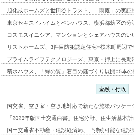
旭化成ホームズと世田谷トラスト、「雨庭」の実証
東京セキスイハイムとベンハウス、横浜都筑区の分
コスモスイニシア、マンションとシェアハウスのい
リストホームズ、3件目防犯認定住宅=桜木町周辺で
プライムライフテクノロジーズ、東京・押上に長期
積水ハウス、「緑の質」着目の庭づくり展開=5本の
金融・行政
国交省、空き家・空き地対応で新たな施策パッケー
「2026年版国土交通白書」住宅分野、住生活基本計
国土交通省不動産・建設経済局、〝持続可能な建設