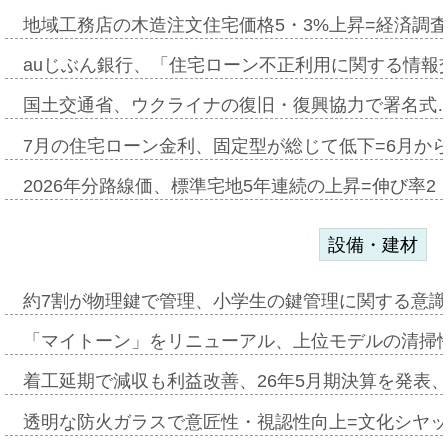
地域工務店の木造注文住宅価格5・3%上昇=経済調
auじぶん銀行、「住宅ローン不正利用に関する情報
国土交通省、ウクライナの復旧・復興協力で署名式
7月の住宅ローン金利、固定型が総じて低下=6月か
2026年分路線価、標準宅地5年連続の上昇=伸び率2・
設備・建材
約7割が物理鍵で管理、小学生の鍵管理に関する意識調査
「マイトーン」をリニューアル、上位モデルの清掃
着工延期で減収も利益改善、26年5月期決算を発表
透明な防火ガラスで意匠性・視認性向上=文化シヤ