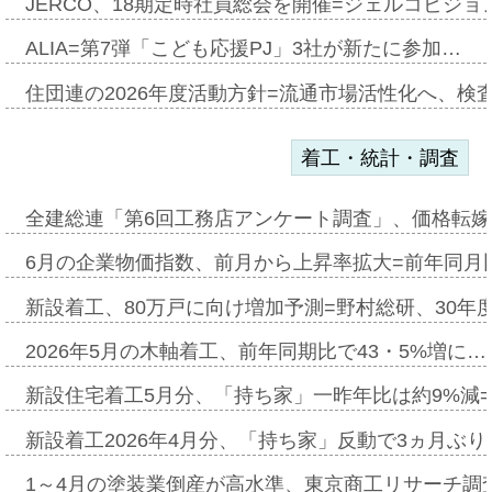
JERCO、18期定時社員総会を開催=ジェルコビジョン
ALIA=第7弾「こども応援PJ」3社が新たに参加…
住団連の2026年度活動方針=流通市場活性化へ、検
着工・統計・調査
全建総連「第6回工務店アンケート調査」、価格転嫁
6月の企業物価指数、前月から上昇率拡大=前年同月比
新設着工、80万戸に向け増加予測=野村総研、30年
2026年5月の木軸着工、前年同期比で43・5%増に…
新設住宅着工5月分、「持ち家」一昨年比は約9%減=
新設着工2026年4月分、「持ち家」反動で3ヵ月ぶ
1～4月の塗装業倒産が高水準、東京商工リサーチ調