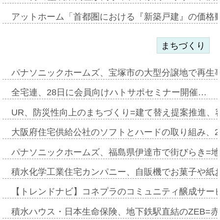
アットホーム「首都圏における『新築戸建』の価格
まちづくり
パナソニックホームズ、宝塚市の大型分譲地で再生
全宅連、28日に会員向けハトサポセミナー開催…
UR、防災性向上のまちづくり=建て替え提案推進、
大阪府住宅供給公社のソフトとハードの取り組み、2
パナソニックホームズ、福島県伊達市で街びらき=
積水化学工業住宅カンパニー、自販機でお菓子や紙
【トレンドナビ】コネプラのコミュニティ醸成サー
積水ハウス・日本生命保険、地下鉄駅直結のZEB=赤坂