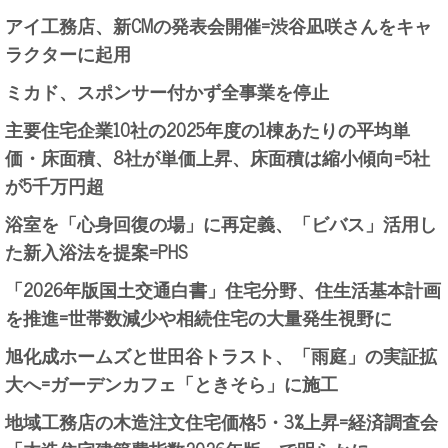
アイ工務店、新CMの発表会開催=渋谷凪咲さんをキャ
ラクターに起用
ミカド、スポンサー付かず全事業を停止
主要住宅企業10社の2025年度の1棟あたりの平均単
価・床面積、8社が単価上昇、床面積は縮小傾向=5社
が5千万円超
浴室を「心身回復の場」に再定義、「ビバス」活用し
た新入浴法を提案=PHS
「2026年版国土交通白書」住宅分野、住生活基本計画
を推進=世帯数減少や相続住宅の大量発生視野に
旭化成ホームズと世田谷トラスト、「雨庭」の実証拡
大へ=ガーデンカフェ「ときそら」に施工
地域工務店の木造注文住宅価格5・3%上昇=経済調査会