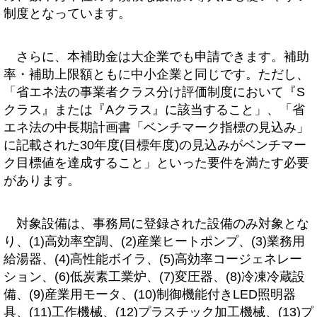
制度となっています。
さらに、本補助金は大企業でも申請できます。補助
率・補助上限額ともに中小企業と同じです。ただし、
「省エネ法の事業者クラス分け評価制度において『S
クラス』または『Aクラス』に該当すること」、「省
エネ法の中長期計画書「ベンチマーク指標の見込み」
に記載された30年度(目標年度)の見込みがベンチマー
ク目標値を達成すること」といった要件を満たす必要
があります。
対象設備は、事務局に登録された設備のみ対象とな
り、(1)高効率空調、(2)産業ヒートポンプ、(3)業務用
給湯器、(4)高性能ボイラ、(5)高効率コージェネレー
ション、(6)低炭素工業炉、(7)変圧器、(8)冷凍冷蔵設
備、(9)産業用モータ、(10)制御機能付きLED照明器
具、(11)工作機械、(12)プラスチック加工機械、(13)プ