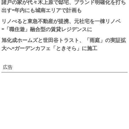
諸戸の家が代々木上原で邸宅、ブランド明確化を打ち
出す=年内にも城南エリアで計画も
リノべると東急不動産が提携、元社宅を一棟リノベ
=「職住遊」融合型の賃貸レジデンスに
旭化成ホームズと世田谷トラスト、「雨庭」の実証拡
大へ=ガーデンカフェ「ときそら」に施工
広告