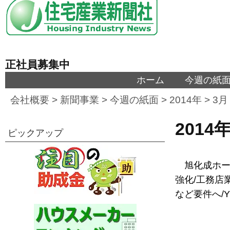
正社員募集中
ホーム
今週の紙
会社概要
>
新聞事業
>
今週の紙面
>
2014年
>
3月
2014
ピックアップ
旭化成ホー
強化/工務店
など要件へ/