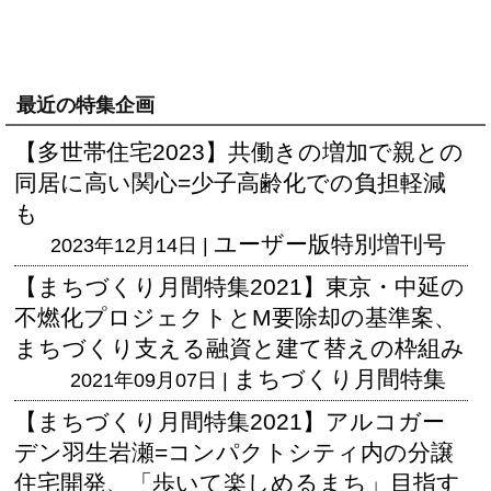
最近の特集企画
【多世帯住宅2023】共働きの増加で親との
同居に高い関心=少子高齢化での負担軽減
も
ユーザー版
特別増刊号
2023年12月14日 |
【まちづくり月間特集2021】東京・中延の
不燃化プロジェクトとM要除却の基準案、
まちづくり支える融資と建て替えの枠組み
まちづくり月間特集
2021年09月07日 |
【まちづくり月間特集2021】アルコガー
デン羽生岩瀬=コンパクトシティ内の分譲
住宅開発、「歩いて楽しめるまち」目指す