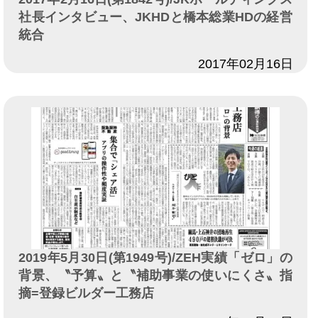
社長インタビュー、JKHDと橋本総業HDの経営
統合
日付
2017年02月16日
2019年5月30日(第1949号)/ZEH実績「ゼロ」の
背景、〝予算〟と〝補助事業の使いにくさ〟指
摘=登録ビルダー工務店