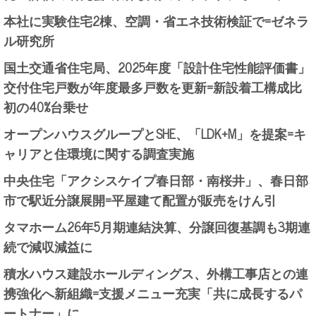
本社に実験住宅2棟、空調・省エネ技術検証で=ゼネラ
ル研究所
国土交通省住宅局、2025年度「設計住宅性能評価書」
交付住宅戸数が年度最多戸数を更新=新設着工構成比
初の40%台乗せ
オープンハウスグループとSHE、「LDK+M」を提案=キ
ャリアと住環境に関する調査実施
中央住宅「アクシスケイプ春日部・南桜井」、春日部
市で駅近分譲展開=平屋建て配置が販売をけん引
タマホーム26年5月期連結決算、分譲回復基調も3期連
続で減収減益に
積水ハウス建設ホールディングス、外構工事店との連
携強化へ新組織=支援メニュー充実「共に成長するパ
ートナー」に