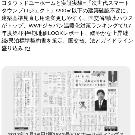
ヨタウッドユーホームと実証実験=『次世代スマート
タウンプロジェクト』/200㎡以下の建築確認不要に、
建築基準見直し用途変更しやすく、国交省/積水ハウス
がトップ、WWFジャパン温暖化対策ランキングで/17
年度第4四半期地価LOOKレポート、緩やかな上昇継
続/民泊標準契約書を策定、国交省、法とガイドライン
盛り込み 他
2017年2月16日(第1842号)/JKホールディングス