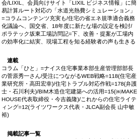
会/LIXIL、会員向けサイト「LIXIL ビジネス情報」に簡
易計算ルート対応の「水道光熱費シミュレーション」
=コラムコンテンツ充実も/住宅の省エネ規準適合義務
化議論へ、国交省、18年度に新たな場の設定を検討/
ポラテック坂東工場訪問記=下、改善・提案が工場内
の効率化に結実、現場工程を知る経験者の声も生きる
連載
コラム「ひと」=ナイス住宅事業本部生産管理部部長
の菅原秀一さん/受注につながるWEB戦略=118(住宅産
業研究所・高田宏幸)/住宅トラブル対応作戦=178(弁護
士・石川利夫)/BIM木造住宅建築への活用=15(㈱MAKE
HOUSE代表取締役・今吉義隆)/これからの住宅ライテ
ィング=12(ライツワークス代表・JLCA副会長 山中敏
裕)
掲載記事一覧