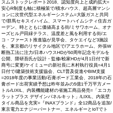
スムストックレポート2018、認知度向上と成約拡大=
安心R制度も軸に積極策で/積水ハウス、超高層マンシ
ョンに次世代型エネルギーシステム=大阪ガスと共同
で/群馬セキスイハイム、スマートハイムシティ住吉ガ
ーデン、時とともに価値高まる街/ミサワホーム、オナ
ーズヒル戸田緑テラス、温度差と風を利用する街/エ
コ・ファースト推進協が見学会、タケエイなど3施設
を、東京都のリサイクル地区で/アエラホーム、外張W
断熱工法に注力/日本ハウスHDが50周年記念モデルを
公開、隈研吾氏が設計・監修/桧家HDが4月1日付で新
商号に変更/ケイミューの新社長に木村執行役員=4月1
日付で/建築技術支援協会、CLT普及促進やBIM支援
=2018年度の事業活動/石膏ボード工業会、2018年の石
膏ボード出荷実績予想は昨年並みの5億1千万平方メー
トル/LIXIL、内装機能建材の省施工商品発売=「エコカ
ラットプラス デザインパネルキット」/LIXIL、内装壁
タイル商品を充実=『INAXブランド』全12商品を追加/
東京電力エナジーパートナー、エネルギーとIoTでト