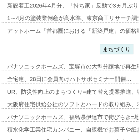
新設着工2026年4月分、「持ち家」反動で3ヵ月ぶ
1～4月の塗装業倒産が高水準、東京商工リサーチ調
アットホーム「首都圏における『新築戸建』の価格
まちづくり
パナソニックホームズ、宝塚市の大型分譲地で再生
全宅連、28日に会員向けハトサポセミナー開催…
UR、防災性向上のまちづくり=建て替え提案推進、
大阪府住宅供給公社のソフトとハードの取り組み、2
パナソニックホームズ、福島県伊達市で街びらき=
積水化学工業住宅カンパニー、自販機でお菓子や紙