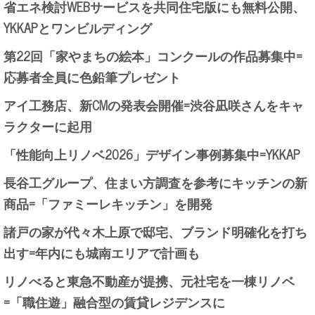
省エネ検討WEBサービスを共同住宅版にも無料公開、
YKKAPとワンビルディング
第22回「家やまちの絵本」コンクールの作品募集中=
応募者全員に色鉛筆プレゼント
アイ工務店、新CMの発表会開催=渋谷凪咲さんをキャ
ラクターに起用
「性能向上リノベ2026」デザイン事例募集中=YKKAP
長谷工グループ、住まい方調査を参考にキッチンの新
商品=「ファミーレキッチン」を開発
諸戸の家が代々木上原で邸宅、ブランド明確化を打ち
出す=年内にも城南エリアで計画も
リノべると東急不動産が提携、元社宅を一棟リノベ
=「職住遊」融合型の賃貸レジデンスに