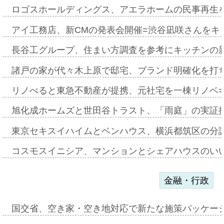
ロゴスホールディングス、アエラホームの民事再生
アイ工務店、新CMの発表会開催=渋谷凪咲さんをキ
長谷工グループ、住まい方調査を参考にキッチンの
諸戸の家が代々木上原で邸宅、ブランド明確化を打
リノべると東急不動産が提携、元社宅を一棟リノベ
旭化成ホームズと世田谷トラスト、「雨庭」の実証
東京セキスイハイムとベンハウス、横浜都筑区の分
コスモスイニシア、マンションとシェアハウスのい
金融・行政
国交省、空き家・空き地対応で新たな施策パッケー