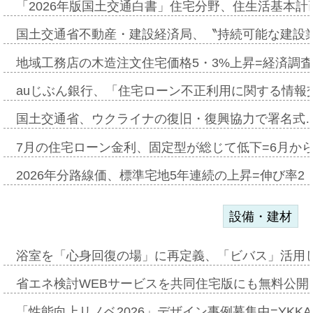
「2026年版国土交通白書」住宅分野、住生活基本計
国土交通省不動産・建設経済局、〝持続可能な建設
地域工務店の木造注文住宅価格5・3%上昇=経済調
auじぶん銀行、「住宅ローン不正利用に関する情報
国土交通省、ウクライナの復旧・復興協力で署名式
7月の住宅ローン金利、固定型が総じて低下=6月か
2026年分路線価、標準宅地5年連続の上昇=伸び率2・
設備・建材
浴室を「心身回復の場」に再定義、「ビバス」活用し
省エネ検討WEBサービスを共同住宅版にも無料公開、
「性能向上リノベ2026」デザイン事例募集中=YKKA