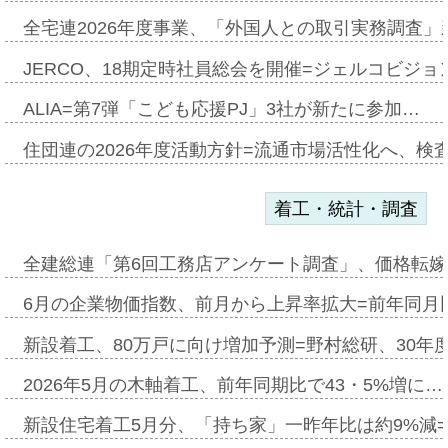
全宅連2026年度事業、「外国人との取引実務調査」新
JERCO、18期定時社員総会を開催=ジェルコビジョン
ALIA=第7弾「こども応援PJ」3社が新たに参加…
住団連の2026年度活動方針=流通市場活性化へ、検
着工・統計・調査
全建総連「第6回工務店アンケート調査」、価格転嫁
6月の企業物価指数、前月から上昇率拡大=前年同月比
新設着工、80万戸に向け増加予測=野村総研、30年
2026年5月の木軸着工、前年同期比で43・5%増に…
新設住宅着工5月分、「持ち家」一昨年比は約9%減=