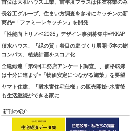
首位は大和ハウス工業、前年度プラスは住友林業のみ
長谷工グループ、住まい方調査を参考にキッチンの新
商品=「ファミーレキッチン」を開発
「性能向上リノベ2026」デザイン事例募集中=YKKAP
積水ハウス、「緑の質」着目の庭づくり展開=5本の樹
コンパス、植栽計画をスコア化
全建総連「第6回工務店アンケート調査」、価格転嫁
は十分に進まず=「物価安定につながる施策」を要望
ヤマト住建、「耐水害住宅仕様」の販売開始=水害後
も生活継続ができる家に
新刊の紹介