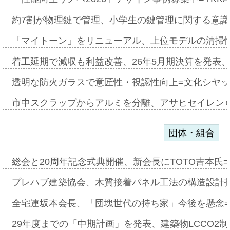
約7割が物理鍵で管理、小学生の鍵管理に関する意識調査
「マイトーン」をリニューアル、上位モデルの清掃
着工延期で減収も利益改善、26年5月期決算を発表
透明な防火ガラスで意匠性・視認性向上=文化シヤ
市中スクラップからアルミを分離、アサヒセイレン
団体・組合
総会と20周年記念式典開催、新会長にTOTO吉本氏
プレハブ建築協会、木質接着パネル工法の構造設計
全宅連坂本会長、「団塊世代の持ち家」今後を懸念
29年度までの「中期計画」を発表、建築物LCCO2