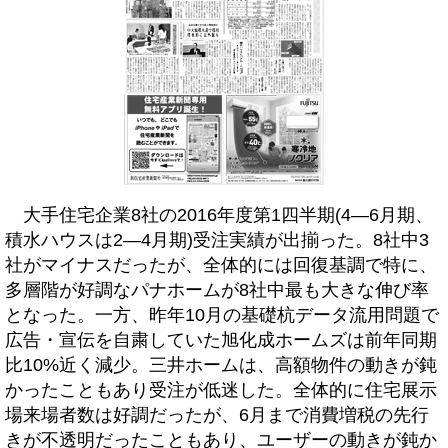
大手住宅企業8社の2016年度第1四半期(4―6月期、
積水ハウスは2―4月期)受注実績が出揃った。8社中3
社がマイナスだったが、全体的には回復基調で特に、
多層階が好調なパナホームが8社中最も大きな伸び率
となった。一方、昨年10月の基礎杭データ流用問題で
広告・宣伝を自粛していた旭化成ホームズは前年同期
比10%近く減少。三井ホームは、高額物件の動きが鈍
かったこともあり受注が低迷した。全体的に住宅展示
場来場者数は好調だったが、6月まで消費増税の先行
きが不透明だったこともあり、ユーザーの動きが鈍か