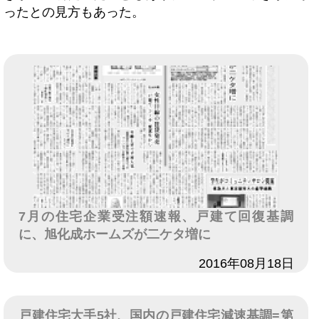
ったとの見方もあった。
7月の住宅企業受注額速報、戸建て回復基調
に、旭化成ホームズが二ケタ増に
日付
2016年08月18日
戸建住宅大手5社、国内の戸建住宅減速基調=第