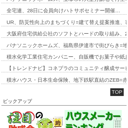
全宅連、28日に会員向けハトサポセミナー開催…
UR、防災性向上のまちづくり=建て替え提案推進、
大阪府住宅供給公社のソフトとハードの取り組み、2
パナソニックホームズ、福島県伊達市で街びらき=
積水化学工業住宅カンパニー、自販機でお菓子や紙
【トレンドナビ】コネプラのコミュニティ醸成サー
積水ハウス・日本生命保険、地下鉄駅直結のZEB=赤坂
TOP
ピックアップ