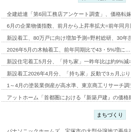
全建総連「第6回工務店アンケート調査」、価格転嫁
6月の企業物価指数、前月から上昇率拡大=前年同月比
新設着工、80万戸に向け増加予測=野村総研、30年
2026年5月の木軸着工、前年同期比で43・5%増に…
新設住宅着工5月分、「持ち家」一昨年比は約9%減=
新設着工2026年4月分、「持ち家」反動で3ヵ月ぶ
1～4月の塗装業倒産が高水準、東京商工リサーチ調
アットホーム「首都圏における『新築戸建』の価格
まちづくり
パナソニックホームズ、宝塚市の大型分譲地で再生