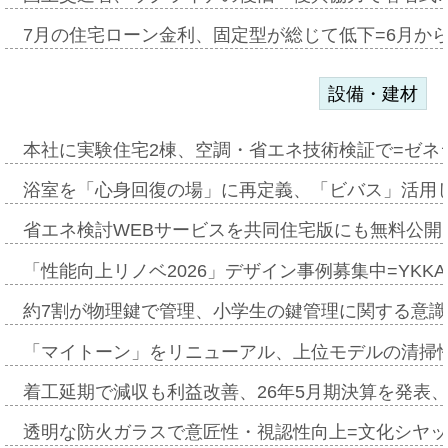
7月の住宅ローン金利、固定型が総じて低下=6月か
設備・建材
本社に実験住宅2棟、空調・省エネ技術検証で=ゼネ
浴室を「心身回復の場」に再定義、「ビバス」活用し
省エネ検討WEBサービスを共同住宅版にも無料公開、
「性能向上リノベ2026」デザイン事例募集中=YKKA
約7割が物理鍵で管理、小学生の鍵管理に関する意識調査
「マイトーン」をリニューアル、上位モデルの清掃
着工延期で減収も利益改善、26年5月期決算を発表
透明な防火ガラスで意匠性・視認性向上=文化シヤ