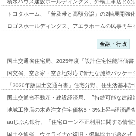
積水ハウス建設ホールディングス、外構工事店との
トヨタホーム、「普及帯と高額分譲」の2軸展開強化
ロゴスホールディングス、アエラホームの民事再生
金融・行政
国土交通省住宅局、2025年度「設計住宅性能評価
国交省、空き家・空き地対応で新たな施策パッケー
「2026年版国土交通白書」住宅分野、住生活基本計
国土交通省不動産・建設経済局、〝持続可能な建設
地域工務店の木造注文住宅価格5・3%上昇=経済調
auじぶん銀行、「住宅ローン不正利用に関する情報
国土交通省、ウクライナの復旧・復興協力で署名式