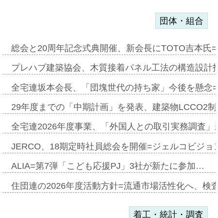
団体・組合
総会と20周年記念式典開催、新会長にTOTO吉本氏
プレハブ建築協会、木質接着パネル工法の構造設計
全宅連坂本会長、「団塊世代の持ち家」今後を懸念
29年度までの「中期計画」を発表、建築物LCCO2
全宅連2026年度事業、「外国人との取引実務調査」新
JERCO、18期定時社員総会を開催=ジェルコビジョン
ALIA=第7弾「こども応援PJ」3社が新たに参加…
住団連の2026年度活動方針=流通市場活性化へ、検
着工・統計・調査