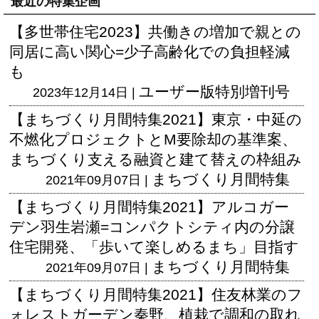
最近の特集企画
【多世帯住宅2023】共働きの増加で親との
同居に高い関心=少子高齢化での負担軽減
も
ユーザー版
特別増刊号
2023年12月14日 |
【まちづくり月間特集2021】東京・中延の
不燃化プロジェクトとM要除却の基準案、
まちづくり支える融資と建て替えの枠組み
まちづくり月間特集
2021年09月07日 |
【まちづくり月間特集2021】アルコガー
デン羽生岩瀬=コンパクトシティ内の分譲
住宅開発、「歩いて楽しめるまち」目指す
まちづくり月間特集
2021年09月07日 |
【まちづくり月間特集2021】住友林業のフ
ォレストガーデン秦野、植栽で調和の取れ