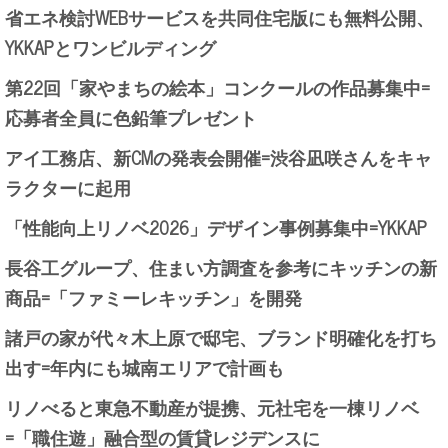
省エネ検討WEBサービスを共同住宅版にも無料公開、
YKKAPとワンビルディング
第22回「家やまちの絵本」コンクールの作品募集中=
応募者全員に色鉛筆プレゼント
アイ工務店、新CMの発表会開催=渋谷凪咲さんをキャ
ラクターに起用
「性能向上リノベ2026」デザイン事例募集中=YKKAP
長谷工グループ、住まい方調査を参考にキッチンの新
商品=「ファミーレキッチン」を開発
諸戸の家が代々木上原で邸宅、ブランド明確化を打ち
出す=年内にも城南エリアで計画も
リノべると東急不動産が提携、元社宅を一棟リノベ
=「職住遊」融合型の賃貸レジデンスに