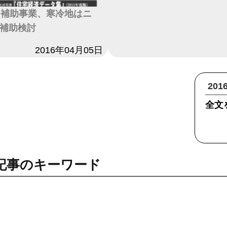
EH補助事業、寒冷地はニ
H補助検討
2016年04月05日
20
全文
記事のキーワード