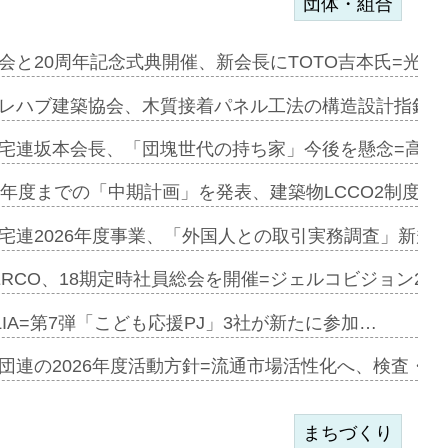
団体・組合
を提案=P…
会と20周年記念式典開催、新会長にTOTO吉本氏=光触
とワンビ…
レハブ建築協会、木質接着パネル工法の構造設計指針を
宅連坂本会長、「団塊世代の持ち家」今後を懸念=高齢
e…
9年度までの「中期計画」を発表、建築物LCCO2制度へ
加=リンナ…
宅連2026年度事業、「外国人との取引実務調査」新規に
見込む=…
ERCO、18期定時社員総会を開催=ジェルコビジョン203
LIA=第7弾「こども応援PJ」3社が新たに参加…
開始=三協…
団連の2026年度活動方針=流通市場活性化へ、検査・
まちづくり