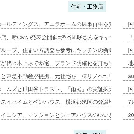
住宅・工務店
ホールディングス、アエラホームの民事再生を支援=スポ
国
務店、新CMの発表会開催=渋谷凪咲さんをキャラクター
「
グループ、住まい方調査を参考にキッチンの新商品=「フ
国
家が代々木上原で邸宅、ブランド明確化を打ち出す=年内
地
ると東急不動産が提携、元社宅を一棟リノベ=「職住遊」
a
ホームズと世田谷トラスト、「雨庭」の実証拡大へ=ガー
国
キスイハイムとベンハウス、横浜都筑区の分譲地開発で初
7
スイニシア、マンションとシェアハウスのいいとこどり
2