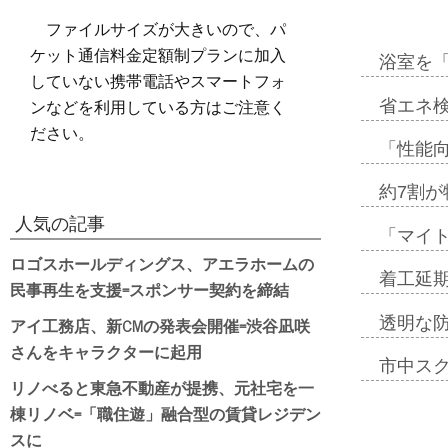
ファイルサイズが大きいので、パ
ケット通信料金定額制プランに加入
浴室を
していない携帯電話やスマートフォ
ンなどを利用している方はご注意く
省エネ検
ださい。
「性能向
約7割が
人気の記事
「マイ
ロゴスホールディングス、アエラホームの
着工延期
民事再生を支援=スポンサー契約を締結
アイ工務店、新CMの発表会開催=渋谷凪咲
透明な
さんをキャラクターに起用
市中ス
リノべると東急不動産が提携、元社宅を一
棟リノベ=「職住遊」融合型の賃貸レジデン
スに