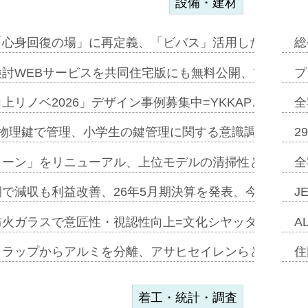
設備・建材
「心身回復の場」に再定義、「ビバス」活用した新入浴法
総
討WEBサービスを共同住宅版にも無料公開、YKKAP
プ
上リノベ2026」デザイン事例募集中=YKKAP…
全
物理鍵で管理、小学生の鍵管理に関する意識調査=Natur
2
トーン」をリニューアル、上位モデルの清掃性と安全性追
全
で減収も利益改善、26年5月期決算を発表、今期は増収
J
防火ガラスで意匠性・視認性向上=文化シヤッター…
A
クラップからアルミを分離、アサヒセイレンらと協働開発
住
着工・統計・調査