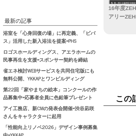
16年度Z
アリーZE
最新の記事
日付
浴室を「心身回復の場」に再定義、「ビバ
ス」活用した新入浴法を提案=PHS
ロゴスホールディングス、アエラホームの
民事再生を支援=スポンサー契約を締結
省エネ検討WEBサービスを共同住宅版にも
無料公開、YKKAPとワンビルディング
第22回「家やまちの絵本」コンクールの作
品募集中=応募者全員に色鉛筆プレゼント
この
アイ工務店、新CMの発表会開催=渋谷凪咲
さんをキャラクターに起用
「性能向上リノベ2026」デザイン事例募集
中=YKKAP