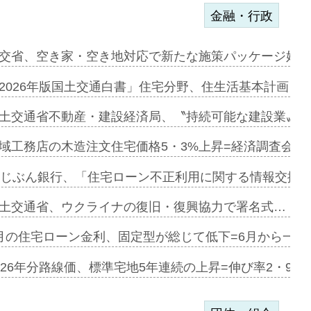
金融・行政
ンサー契約…
交省、空き家・空き地対応で新たな施策パッケージ始動
に起用…
2026年版国土交通白書」住宅分野、住生活基本計画を
ァミーレキ…
土交通省不動産・建設経済局、〝持続可能な建設業〟の
にも城南エ…
域工務店の木造注文住宅価格5・3%上昇=経済調査会「
融合型の賃…
uじぶん銀行、「住宅ローン不正利用に関する情報交換協
デンカフェ…
土交通省、ウクライナの復旧・復興協力で署名式…
協業=お互…
月の住宅ローン金利、固定型が総じて低下=6月から一転
のコリビング…
026年分路線価、標準宅地5年連続の上昇=伸び率2・9%