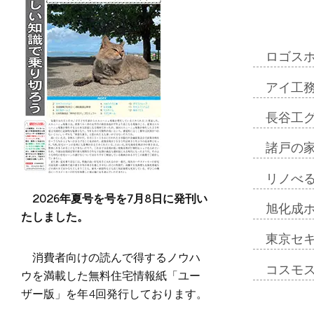
ロゴス
アイ工
長谷工
諸戸の
リノべ
2026年夏号を号を7月8日に発刊い
旭化成
たしました。
東京セ
消費者向けの読んで得するノウハ
コスモ
ウを満載した無料住宅情報紙「ユー
ザー版」を年4回発行しております。