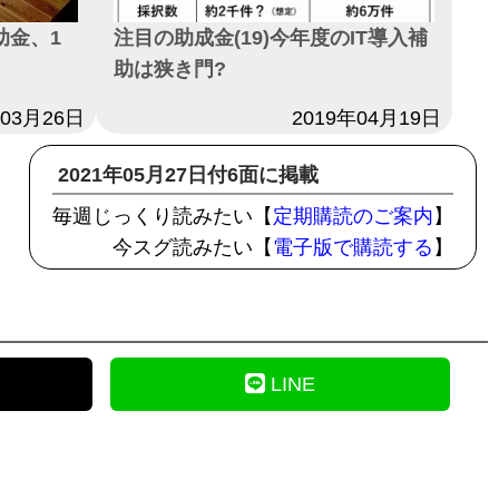
助金、1
注目の助成金(19)今年度のIT導入補
助は狭き門?
年03月26日
日付
2019年04月19日
2021年05月27日付6面に掲載
毎週じっくり読みたい【
定期購読のご案内
】
今スグ読みたい【
電子版で購読する
】
LINE