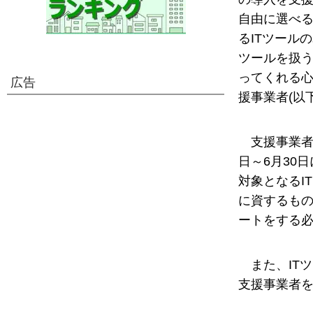
自由に選べる
るITツール
ツールを扱う
ってくれる心
広告
援事業者(以
支援事業者
日～6月30
対象となるI
に資するもの
ートをする
また、IT
支援事業者