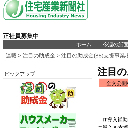
正社員募集中
ホーム
今週の紙
連載
>
注目の助成金
>
注目の助成金(85)支援事
注目の
ピックアップ
全文公開
IT導入補
の導入を支援