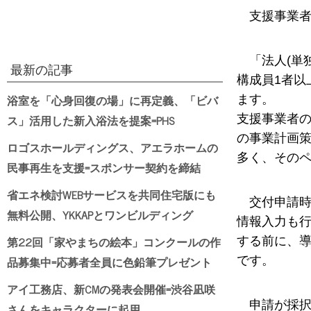
支援事業者
「法人(単
最新の記事
構成員1者
浴室を「心身回復の場」に再定義、「ビバ
ます。
ス」活用した新入浴法を提案=PHS
支援事業者の
の事業計画策
ロゴスホールディングス、アエラホームの
多く、そのペ
民事再生を支援=スポンサー契約を締結
省エネ検討WEBサービスを共同住宅版にも
交付申請時
無料公開、YKKAPとワンビルディング
情報入力も
第22回「家やまちの絵本」コンクールの作
する前に、導
品募集中=応募者全員に色鉛筆プレゼント
です。
アイ工務店、新CMの発表会開催=渋谷凪咲
申請が採択
さんをキャラクターに起用