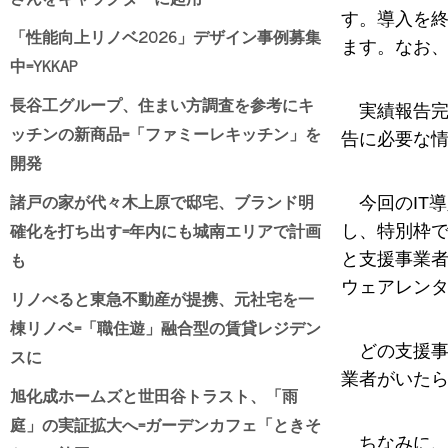
す。導入を終
「性能向上リノベ2026」デザイン事例募集
ます。なお
中=YKKAP
長谷工グループ、住まい方調査を参考にキ
実績報告
ッチンの新商品=「ファミーレキッチン」を
告に必要な
開発
諸戸の家が代々木上原で邸宅、ブランド明
今回のIT
確化を打ち出す=年内にも城南エリアで計画
し、特別枠で
も
と支援事業者
ウェアレン
リノべると東急不動産が提携、元社宅を一
棟リノベ=「職住遊」融合型の賃貸レジデン
どの支援事
スに
業者がいた
旭化成ホームズと世田谷トラスト、「雨
庭」の実証拡大へ=ガーデンカフェ「ときそ
ちなみに、