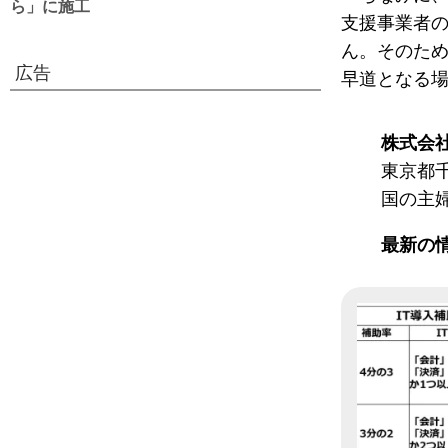
ら」に施工
支援事業者
ん。そのため
広告
早道となる
株式会
東京都
国の主
最新の