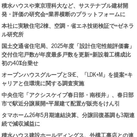
積水ハウスや東京理科大など、サステナブル建材開
発・評価の研究会=業界横断のプラットフォームに
本社に実験住宅2棟、空調・省エネ技術検証で=ゼネラ
ル研究所
国土交通省住宅局、2025年度「設計住宅性能評価書」
交付住宅戸数が年度最多戸数を更新=新設着工構成比
初の40%台乗せ
オープンハウスグループとSHE、「LDK+M」を提案=キ
ャリアと住環境に関する調査実施
中央住宅「アクシスケイプ春日部・南桜井」、春日部
市で駅近分譲展開=平屋建て配置が販売をけん引
タマホーム26年5月期連結決算、分譲回復基調も3期連
続で減収減益に
積水ハウス建設ホールディングス、外構工事店との連