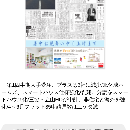
第1四半期大手受注、プラスは3社に減少/旭化成ホ
ームズ、スマートハウス仕様強化/創建、分譲をスマー
トハウス化/三協・立山HDが中計、非住宅と海外を強
化/4～6月フラット35申請戸数は二ケタ減