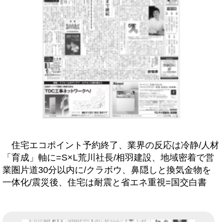
住宅エコポイント予約終了、業界の反応は冷静/人材
「育成」軸に=S×L荒川社長/相羽建設、地域密着で営
業圏片道30分以内に/クラボウ、鼻隠しと換気金物を
一体化/震災後、住宅は耐震と省エネ重視=国交白書