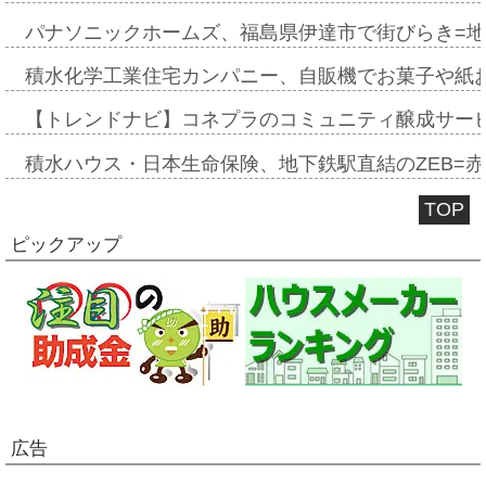
パナソニックホームズ、福島県伊達市で街びらき=
積水化学工業住宅カンパニー、自販機でお菓子や紙
【トレンドナビ】コネプラのコミュニティ醸成サー
積水ハウス・日本生命保険、地下鉄駅直結のZEB=赤坂
TOP
ピックアップ
広告