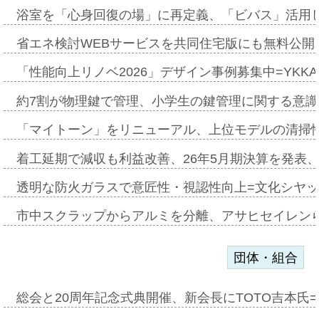
浴室を「心身回復の場」に再定義、「ビバス」活用し
省エネ検討WEBサービスを共同住宅版にも無料公開、
「性能向上リノベ2026」デザイン事例募集中=YKKA
約7割が物理鍵で管理、小学生の鍵管理に関する意識調査
「マイトーン」をリニューアル、上位モデルの清掃
着工延期で減収も利益改善、26年5月期決算を発表
透明な防火ガラスで意匠性・視認性向上=文化シヤ
市中スクラップからアルミを分離、アサヒセイレン
団体・組合
総会と20周年記念式典開催、新会長にTOTO吉本氏