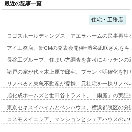
最近の記事一覧
住宅・工務店
ロゴスホールディングス、アエラホームの民事再生
アイ工務店、新CMの発表会開催=渋谷凪咲さんをキ
長谷工グループ、住まい方調査を参考にキッチンの
諸戸の家が代々木上原で邸宅、ブランド明確化を打
リノべると東急不動産が提携、元社宅を一棟リノベ
旭化成ホームズと世田谷トラスト、「雨庭」の実証
東京セキスイハイムとベンハウス、横浜都筑区の分
コスモスイニシア、マンションとシェアハウスのい