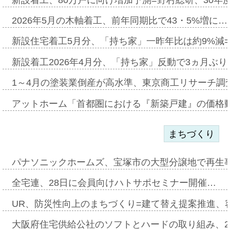
2026年5月の木軸着工、前年同期比で43・5%増に…
新設住宅着工5月分、「持ち家」一昨年比は約9%減=
新設着工2026年4月分、「持ち家」反動で3ヵ月ぶ
1～4月の塗装業倒産が高水準、東京商工リサーチ調
アットホーム「首都圏における『新築戸建』の価格
まちづくり
パナソニックホームズ、宝塚市の大型分譲地で再生
全宅連、28日に会員向けハトサポセミナー開催…
UR、防災性向上のまちづくり=建て替え提案推進、
大阪府住宅供給公社のソフトとハードの取り組み、2