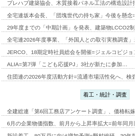
プレハブ建築協会、木質接着パネル工法の構造設計
全宅連坂本会長、「団塊世代の持ち家」今後を懸念
29年度までの「中期計画」を発表、建築物LCCO2
全宅連2026年度事業、「外国人との取引実務調査」新
JERCO、18期定時社員総会を開催=ジェルコビジョン
ALIA=第7弾「こども応援PJ」3社が新たに参加…
住団連の2026年度活動方針=流通市場活性化へ、検
着工・統計・調査
全建総連「第6回工務店アンケート調査」、価格転嫁
6月の企業物価指数、前月から上昇率拡大=前年同月比
新設着工、80万戸に向け増加予測=野村総研、30年