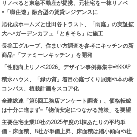
リノべると東急不動産が提携、元社宅を一棟リノベ
=「職住遊」融合型の賃貸レジデンスに
旭化成ホームズと世田谷トラスト、「雨庭」の実証拡
大へ=ガーデンカフェ「ときそら」に施工
長谷工グループ、住まい方調査を参考にキッチンの新
商品=「ファミーレキッチン」を開発
「性能向上リノベ2026」デザイン事例募集中=YKKAP
積水ハウス、「緑の質」着目の庭づくり展開=5本の樹
コンパス、植栽計画をスコア化
全建総連「第6回工務店アンケート調査」、価格転嫁
は十分に進まず=「物価安定につながる施策」を要望
主要住宅企業10社の2025年度の1棟あたりの平均単
価・床面積、8社が単価上昇、床面積は縮小傾向=5社