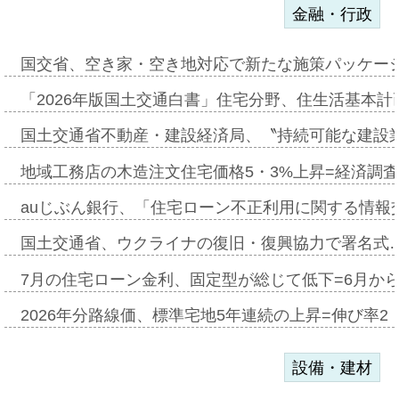
金融・行政
国交省、空き家・空き地対応で新たな施策パッケー
「2026年版国土交通白書」住宅分野、住生活基本計
国土交通省不動産・建設経済局、〝持続可能な建設
地域工務店の木造注文住宅価格5・3%上昇=経済調
auじぶん銀行、「住宅ローン不正利用に関する情報
国土交通省、ウクライナの復旧・復興協力で署名式
7月の住宅ローン金利、固定型が総じて低下=6月か
2026年分路線価、標準宅地5年連続の上昇=伸び率2・
設備・建材