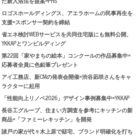
た新入浴法を提案=PHS
ロゴスホールディングス、アエラホームの民事再生を
支援=スポンサー契約を締結
省エネ検討WEBサービスを共同住宅版にも無料公開、
YKKAPとワンビルディング
第22回「家やまちの絵本」コンクールの作品募集中=
応募者全員に色鉛筆プレゼント
アイ工務店、新CMの発表会開催=渋谷凪咲さんをキャ
ラクターに起用
「性能向上リノベ2026」デザイン事例募集中=YKKAP
長谷工グループ、住まい方調査を参考にキッチンの新
商品=「ファミーレキッチン」を開発
諸戸の家が代々木上原で邸宅、ブランド明確化を打ち