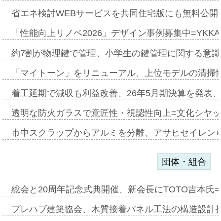
省エネ検討WEBサービスを共同住宅版にも無料公開、
「性能向上リノベ2026」デザイン事例募集中=YKKA
約7割が物理鍵で管理、小学生の鍵管理に関する意識調査
「マイトーン」をリニューアル、上位モデルの清掃
着工延期で減収も利益改善、26年5月期決算を発表
透明な防火ガラスで意匠性・視認性向上=文化シヤ
市中スクラップからアルミを分離、アサヒセイレン
団体・組合
総会と20周年記念式典開催、新会長にTOTO吉本氏
プレハブ建築協会、木質接着パネル工法の構造設計