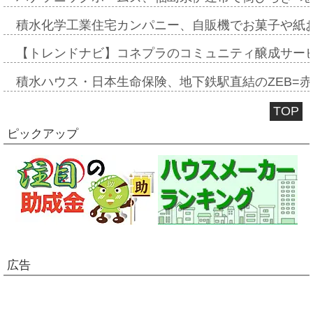
積水化学工業住宅カンパニー、自販機でお菓子や紙
【トレンドナビ】コネプラのコミュニティ醸成サー
積水ハウス・日本生命保険、地下鉄駅直結のZEB=赤坂
TOP
ピックアップ
広告