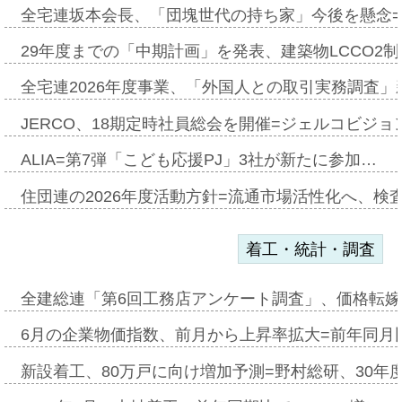
全宅連坂本会長、「団塊世代の持ち家」今後を懸念
29年度までの「中期計画」を発表、建築物LCCO2
全宅連2026年度事業、「外国人との取引実務調査」新
JERCO、18期定時社員総会を開催=ジェルコビジョン
ALIA=第7弾「こども応援PJ」3社が新たに参加…
住団連の2026年度活動方針=流通市場活性化へ、検
着工・統計・調査
全建総連「第6回工務店アンケート調査」、価格転嫁
6月の企業物価指数、前月から上昇率拡大=前年同月比
新設着工、80万戸に向け増加予測=野村総研、30年