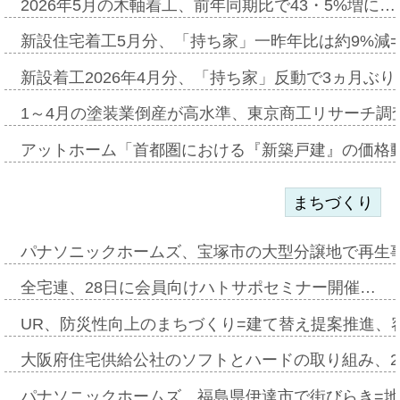
2026年5月の木軸着工、前年同期比で43・5%増に…
新設住宅着工5月分、「持ち家」一昨年比は約9%減=
新設着工2026年4月分、「持ち家」反動で3ヵ月ぶ
1～4月の塗装業倒産が高水準、東京商工リサーチ調
アットホーム「首都圏における『新築戸建』の価格
まちづくり
パナソニックホームズ、宝塚市の大型分譲地で再生
全宅連、28日に会員向けハトサポセミナー開催…
UR、防災性向上のまちづくり=建て替え提案推進、
大阪府住宅供給公社のソフトとハードの取り組み、2
パナソニックホームズ、福島県伊達市で街びらき=