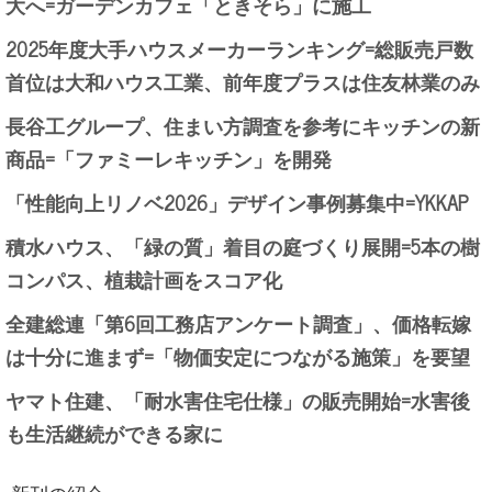
大へ=ガーデンカフェ「ときそら」に施工
2025年度大手ハウスメーカーランキング=総販売戸数
首位は大和ハウス工業、前年度プラスは住友林業のみ
長谷工グループ、住まい方調査を参考にキッチンの新
商品=「ファミーレキッチン」を開発
「性能向上リノベ2026」デザイン事例募集中=YKKAP
積水ハウス、「緑の質」着目の庭づくり展開=5本の樹
コンパス、植栽計画をスコア化
全建総連「第6回工務店アンケート調査」、価格転嫁
は十分に進まず=「物価安定につながる施策」を要望
ヤマト住建、「耐水害住宅仕様」の販売開始=水害後
も生活継続ができる家に