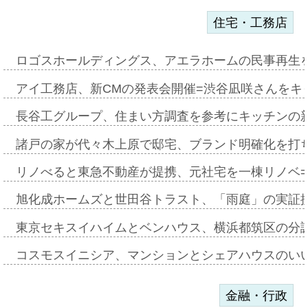
住宅・工務店
ロゴスホールディングス、アエラホームの民事再生
アイ工務店、新CMの発表会開催=渋谷凪咲さんをキ
長谷工グループ、住まい方調査を参考にキッチンの
諸戸の家が代々木上原で邸宅、ブランド明確化を打
リノべると東急不動産が提携、元社宅を一棟リノベ
旭化成ホームズと世田谷トラスト、「雨庭」の実証
東京セキスイハイムとベンハウス、横浜都筑区の分
コスモスイニシア、マンションとシェアハウスのい
金融・行政