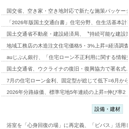
国交省、空き家・空き地対応で新たな施策パッケー
「2026年版国土交通白書」住宅分野、住生活基本計
国土交通省不動産・建設経済局、〝持続可能な建設
地域工務店の木造注文住宅価格5・3%上昇=経済調
auじぶん銀行、「住宅ローン不正利用に関する情報
国土交通省、ウクライナの復旧・復興協力で署名式
7月の住宅ローン金利、固定型が総じて低下=6月か
2026年分路線価、標準宅地5年連続の上昇=伸び率2・
設備・建材
浴室を「心身回復の場」に再定義、「ビバス」活用し