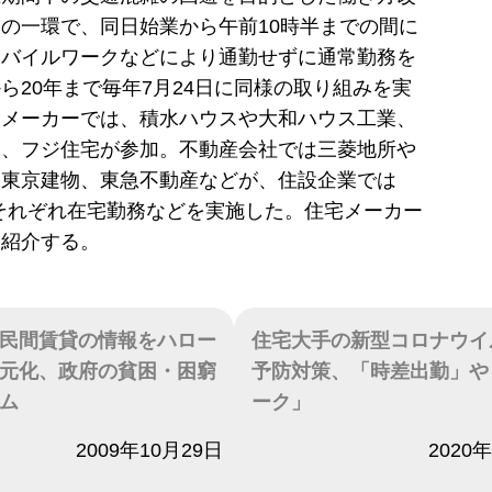
の一環で、同日始業から午前10時半までの間に
モバイルワークなどにより通勤せずに通常勤務を
ら20年まで毎年7月24日に同様の取り組みを実
宅メーカーでは、積水ハウスや大和ハウス工業、
ム、フジ住宅が参加。不動産会社では三菱地所や
、東京建物、東急不動産などが、住設企業では
どがそれぞれ在宅勤務などを実施した。住宅メーカー
を紹介する。
民間賃貸の情報をハロー
住宅大手の新型コロナウイ
元化、政府の貧困・困窮
予防対策、「時差出勤」や
ム
ーク」
2009年10月29日
日付
2020