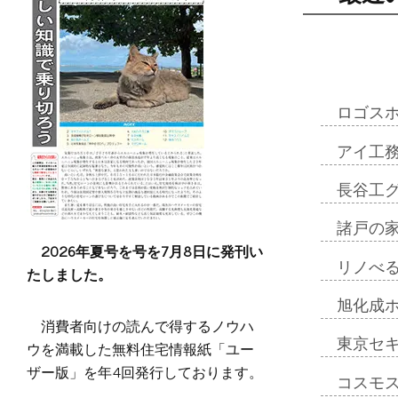
ロゴス
アイ工
長谷工
諸戸の
2026年夏号を号を7月8日に発刊い
リノべ
たしました。
旭化成
消費者向けの読んで得するノウハ
東京セ
ウを満載した無料住宅情報紙「ユー
ザー版」を年4回発行しております。
コスモ