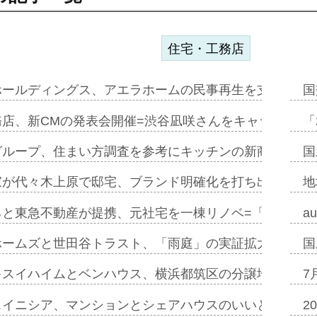
住宅・工務店
ホールディングス、アエラホームの民事再生を支援=スポ
国
務店、新CMの発表会開催=渋谷凪咲さんをキャラクター
「
グループ、住まい方調査を参考にキッチンの新商品=「フ
国
家が代々木上原で邸宅、ブランド明確化を打ち出す=年内
地
ると東急不動産が提携、元社宅を一棟リノベ=「職住遊」
a
ホームズと世田谷トラスト、「雨庭」の実証拡大へ=ガー
国
キスイハイムとベンハウス、横浜都筑区の分譲地開発で初
7
スイニシア、マンションとシェアハウスのいいとこどり
2