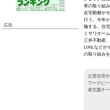
革の取り組み
在宅勤務や
行う。今年か
広告
施する。住
ミサワホー
三井不動産
LIXILな
の取り組み
公営住宅や
ワークに一
者支援チー
日付