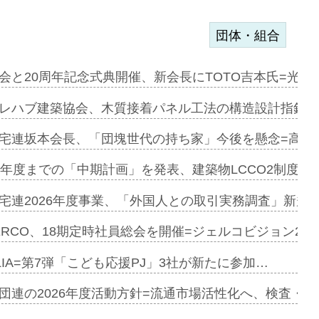
団体・組合
を提案=P…
会と20周年記念式典開催、新会長にTOTO吉本氏=光触
とワンビ…
レハブ建築協会、木質接着パネル工法の構造設計指針を
宅連坂本会長、「団塊世代の持ち家」今後を懸念=高齢
e…
9年度までの「中期計画」を発表、建築物LCCO2制度へ
加=リンナ…
宅連2026年度事業、「外国人との取引実務調査」新規に
見込む=…
ERCO、18期定時社員総会を開催=ジェルコビジョン203
LIA=第7弾「こども応援PJ」3社が新たに参加…
開始=三協…
団連の2026年度活動方針=流通市場活性化へ、検査・