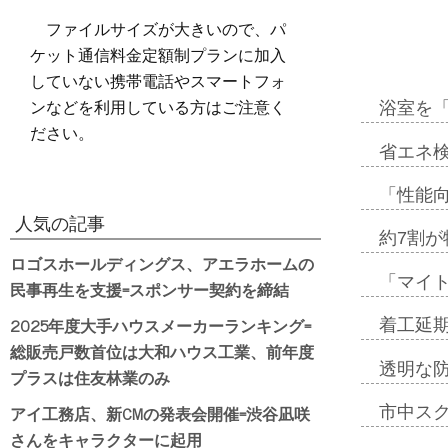
ファイルサイズが大きいので、パ
ケット通信料金定額制プランに加入
していない携帯電話やスマートフォ
ンなどを利用している方はご注意く
浴室を
ださい。
省エネ検
「性能向
人気の記事
約7割が
ロゴスホールディングス、アエラホームの
「マイ
民事再生を支援=スポンサー契約を締結
2025年度大手ハウスメーカーランキング=
着工延期
総販売戸数首位は大和ハウス工業、前年度
透明な
プラスは住友林業のみ
アイ工務店、新CMの発表会開催=渋谷凪咲
市中ス
さんをキャラクターに起用