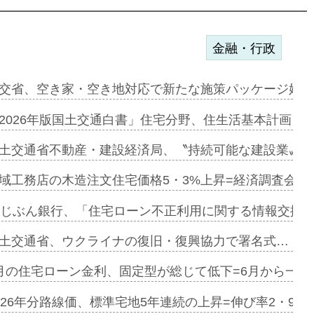
金融・行政
ンサー契約…
交省、空き家・空き地対応で新たな施策パッケージ始動
に起用…
2026年版国土交通白書」住宅分野、住生活基本計画を
ァミーレキ…
土交通省不動産・建設経済局、〝持続可能な建設業〟の
にも城南エ…
域工務店の木造注文住宅価格5・3%上昇=経済調査会「
融合型の賃…
uじぶん銀行、「住宅ローン不正利用に関する情報交換協
デンカフェ…
土交通省、ウクライナの復旧・復興協力で署名式…
協業=お互…
月の住宅ローン金利、固定型が総じて低下=6月から一転
のコリビング…
026年分路線価、標準宅地5年連続の上昇=伸び率2・9%