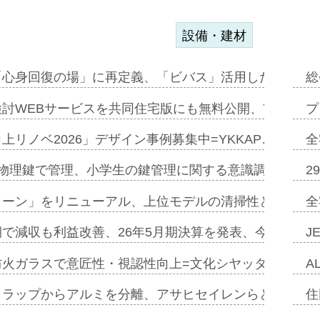
設備・建材
「心身回復の場」に再定義、「ビバス」活用した新入浴法
総
討WEBサービスを共同住宅版にも無料公開、YKKAP
プ
上リノベ2026」デザイン事例募集中=YKKAP…
全
物理鍵で管理、小学生の鍵管理に関する意識調査=Natur
2
トーン」をリニューアル、上位モデルの清掃性と安全性追
全
で減収も利益改善、26年5月期決算を発表、今期は増収
J
防火ガラスで意匠性・視認性向上=文化シヤッター…
A
クラップからアルミを分離、アサヒセイレンらと協働開発
住