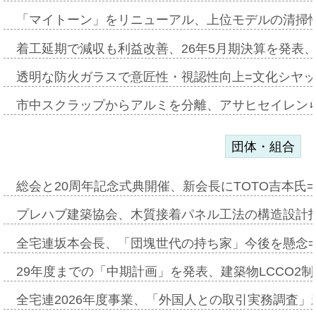
「マイトーン」をリニューアル、上位モデルの清掃
着工延期で減収も利益改善、26年5月期決算を発表
透明な防火ガラスで意匠性・視認性向上=文化シヤ
市中スクラップからアルミを分離、アサヒセイレン
団体・組合
総会と20周年記念式典開催、新会長にTOTO吉本氏
プレハブ建築協会、木質接着パネル工法の構造設計
全宅連坂本会長、「団塊世代の持ち家」今後を懸念
29年度までの「中期計画」を発表、建築物LCCO2
全宅連2026年度事業、「外国人との取引実務調査」新