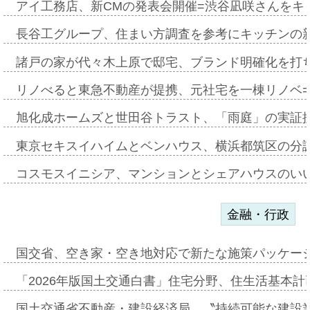
アイ工務店、新CMの発表会開催=渋谷凪咲さんをキ
長谷工グループ、住まい方調査を参考にキッチンの
諸戸の家が代々木上原で邸宅、ブランド明確化を打
リノべると東急不動産が提携、元社宅を一棟リノベ
旭化成ホームズと世田谷トラスト、「雨庭」の実証
東京セキスイハイムとベンハウス、横浜都筑区の分
コスモスイニシア、マンションとシェアハウスのい
金融・行政
国交省、空き家・空き地対応で新たな施策パッケー
「2026年版国土交通白書」住宅分野、住生活基本計
国土交通省不動産・建設経済局、〝持続可能な建設