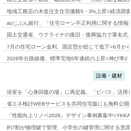
地域工務店の木造注文住宅価格5・3%上昇=経済調
auじぶん銀行、「住宅ローン不正利用に関する情報
国土交通省、ウクライナの復旧・復興協力で署名式
7月の住宅ローン金利、固定型が総じて低下=6月か
2026年分路線価、標準宅地5年連続の上昇=伸び率2・
設備・建材
浴室を「心身回復の場」に再定義、「ビバス」活用し
省エネ検討WEBサービスを共同住宅版にも無料公開、
「性能向上リノベ2026」デザイン事例募集中=YKKA
約7割が物理鍵で管理、小学生の鍵管理に関する意識調査