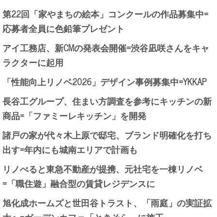
第22回「家やまちの絵本」コンクールの作品募集中=
応募者全員に色鉛筆プレゼント
アイ工務店、新CMの発表会開催=渋谷凪咲さんをキャ
ラクターに起用
「性能向上リノベ2026」デザイン事例募集中=YKKAP
長谷工グループ、住まい方調査を参考にキッチンの新
商品=「ファミーレキッチン」を開発
諸戸の家が代々木上原で邸宅、ブランド明確化を打ち
出す=年内にも城南エリアで計画も
リノべると東急不動産が提携、元社宅を一棟リノベ
=「職住遊」融合型の賃貸レジデンスに
旭化成ホームズと世田谷トラスト、「雨庭」の実証拡
大へ=ガーデンカフェ「ときそら」に施工