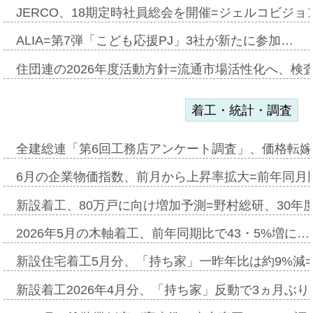
JERCO、18期定時社員総会を開催=ジェルコビジョン
ALIA=第7弾「こども応援PJ」3社が新たに参加…
住団連の2026年度活動方針=流通市場活性化へ、検
着工・統計・調査
全建総連「第6回工務店アンケート調査」、価格転嫁
6月の企業物価指数、前月から上昇率拡大=前年同月比
新設着工、80万戸に向け増加予測=野村総研、30年
2026年5月の木軸着工、前年同期比で43・5%増に…
新設住宅着工5月分、「持ち家」一昨年比は約9%減=
新設着工2026年4月分、「持ち家」反動で3ヵ月ぶ