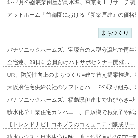
1～4月の塗装業倒産が高水準、東京商工リサーチ調
アットホーム「首都圏における『新築戸建』の価格
まちづくり
パナソニックホームズ、宝塚市の大型分譲地で再生
全宅連、28日に会員向けハトサポセミナー開催…
UR、防災性向上のまちづくり=建て替え提案推進、
大阪府住宅供給公社のソフトとハードの取り組み、2
パナソニックホームズ、福島県伊達市で街びらき=
積水化学工業住宅カンパニー、自販機でお菓子や紙
【トレンドナビ】コネプラのコミュニティ醸成サー
積水ハウス・日本生命保険、地下鉄駅直結のZEB=赤坂