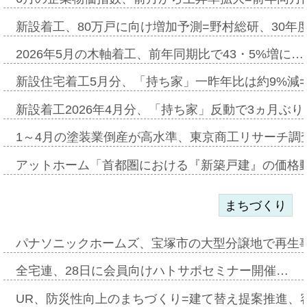
新設着工、80万戸に向け増加予測=野村総研、30年
2026年5月の木軸着工、前年同期比で43・5%増に…
新設住宅着工5月分、「持ち家」一昨年比は約9%減=
新設着工2026年4月分、「持ち家」反動で3ヵ月ぶ
1～4月の塗装業倒産が高水準、東京商工リサーチ調
アットホーム「首都圏における『新築戸建』の価格
まちづくり
パナソニックホームズ、宝塚市の大型分譲地で再生
全宅連、28日に会員向けハトサポセミナー開催…
UR、防災性向上のまちづくり=建て替え提案推進、