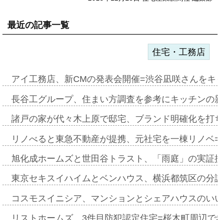
最近の記事一覧
住宅・工務店
アイ工務店、新CMの発表会開催=渋谷凪咲さんをキ
長谷工グループ、住まい方調査を参考にキッチンの
諸戸の家が代々木上原で邸宅、ブランド明確化を打
リノべると東急不動産が提携、元社宅を一棟リノベ
旭化成ホームズと世田谷トラスト、「雨庭」の実証
東京セキスイハイムとベンハウス、横浜都筑区の分
コスモスイニシア、マンションとシェアハウスのい
リストホームズ、3件目防犯認定住宅=桜木町周辺で