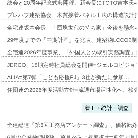
総会と20周年記念式典開催、新会長にTOTO吉本氏
プレハブ建築協会、木質接着パネル工法の構造設計
全宅連坂本会長、「団塊世代の持ち家」今後を懸念
29年度までの「中期計画」を発表、建築物LCCO2
全宅連2026年度事業、「外国人との取引実務調査」新
JERCO、18期定時社員総会を開催=ジェルコビジョン
ALIA=第7弾「こども応援PJ」3社が新たに参加…
住団連の2026年度活動方針=流通市場活性化へ、検
着工・統計・調査
全建総連「第6回工務店アンケート調査」、価格転嫁
6月の企業物価指数、前月から上昇率拡大=前年同月比