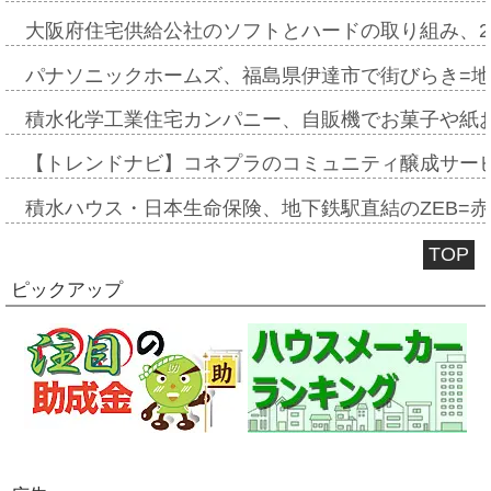
大阪府住宅供給公社のソフトとハードの取り組み、2
パナソニックホームズ、福島県伊達市で街びらき=
積水化学工業住宅カンパニー、自販機でお菓子や紙
【トレンドナビ】コネプラのコミュニティ醸成サー
積水ハウス・日本生命保険、地下鉄駅直結のZEB=赤坂
TOP
ピックアップ