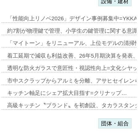
設備・建材
「性能向上リノベ2026」デザイン事例募集中=YKKA
約7割が物理鍵で管理、小学生の鍵管理に関する意識調査
「マイトーン」をリニューアル、上位モデルの清掃
着工延期で減収も利益改善、26年5月期決算を発表
透明な防火ガラスで意匠性・視認性向上=文化シヤ
市中スクラップからアルミを分離、アサヒセイレン
キッチン軸足にシェア拡大目指す=クリナップ…
高級キッチン〝ブランド〟を初創設、タカラスタン
団体・組合