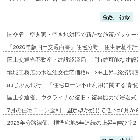
金融・行政
国交省、空き家・空き地対応で新たな施策パッケー
「2026年版国土交通白書」住宅分野、住生活基本計
国土交通省不動産・建設経済局、〝持続可能な建設
地域工務店の木造注文住宅価格5・3%上昇=経済調
auじぶん銀行、「住宅ローン不正利用に関する情報
国土交通省、ウクライナの復旧・復興協力で署名式
7月の住宅ローン金利、固定型が総じて低下=6月か
2026年分路線価、標準宅地5年連続の上昇=伸び率2・