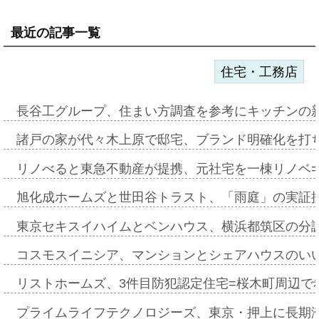
最近の記事一覧
住宅・工務店
長谷工グループ、住まい方調査を参考にキッチンの
諸戸の家が代々木上原で邸宅、ブランド明確化を打
リノべると東急不動産が提携、元社宅を一棟リノベ
旭化成ホームズと世田谷トラスト、「雨庭」の実証
東京セキスイハイムとベンハウス、横浜都筑区の分
コスモスイニシア、マンションとシェアハウスのい
リストホームズ、3件目防犯認定住宅=桜木町周辺で
プライムライフテクノロジーズ、東京・押上に長期