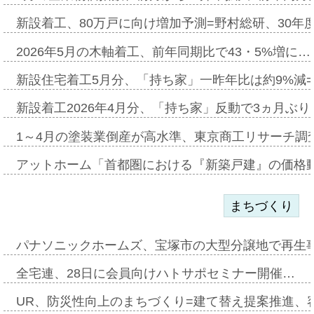
新設着工、80万戸に向け増加予測=野村総研、30年
2026年5月の木軸着工、前年同期比で43・5%増に…
新設住宅着工5月分、「持ち家」一昨年比は約9%減=
新設着工2026年4月分、「持ち家」反動で3ヵ月ぶ
1～4月の塗装業倒産が高水準、東京商工リサーチ調
アットホーム「首都圏における『新築戸建』の価格
まちづくり
パナソニックホームズ、宝塚市の大型分譲地で再生
全宅連、28日に会員向けハトサポセミナー開催…
UR、防災性向上のまちづくり=建て替え提案推進、