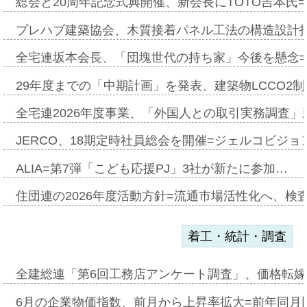
総会と20周年記念式典開催、新会長にTOTO吉本氏
プレハブ建築協会、木質接着パネル工法の構造設計
全宅連坂本会長、「団塊世代の持ち家」今後を懸念
29年度までの「中期計画」を発表、建築物LCCO2
全宅連2026年度事業、「外国人との取引実務調査」新
JERCO、18期定時社員総会を開催=ジェルコビジョン
ALIA=第7弾「こども応援PJ」3社が新たに参加…
住団連の2026年度活動方針=流通市場活性化へ、検
着工・統計・調査
全建総連「第6回工務店アンケート調査」、価格転嫁
6月の企業物価指数、前月から上昇率拡大=前年同月比