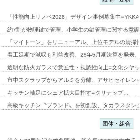
「性能向上リノベ2026」デザイン事例募集中=YKKA
約7割が物理鍵で管理、小学生の鍵管理に関する意識調査
「マイトーン」をリニューアル、上位モデルの清掃
着工延期で減収も利益改善、26年5月期決算を発表
透明な防火ガラスで意匠性・視認性向上=文化シヤ
市中スクラップからアルミを分離、アサヒセイレン
キッチン軸足にシェア拡大目指す=クリナップ…
高級キッチン〝ブランド〟を初創設、タカラスタン
団体・組合