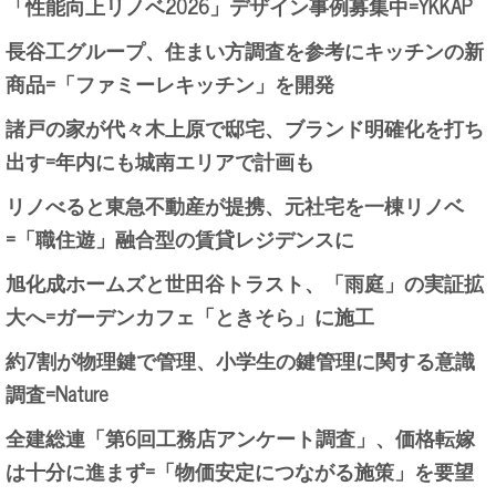
「性能向上リノベ2026」デザイン事例募集中=YKKAP
長谷工グループ、住まい方調査を参考にキッチンの新
商品=「ファミーレキッチン」を開発
諸戸の家が代々木上原で邸宅、ブランド明確化を打ち
出す=年内にも城南エリアで計画も
リノべると東急不動産が提携、元社宅を一棟リノベ
=「職住遊」融合型の賃貸レジデンスに
旭化成ホームズと世田谷トラスト、「雨庭」の実証拡
大へ=ガーデンカフェ「ときそら」に施工
約7割が物理鍵で管理、小学生の鍵管理に関する意識
調査=Nature
全建総連「第6回工務店アンケート調査」、価格転嫁
は十分に進まず=「物価安定につながる施策」を要望