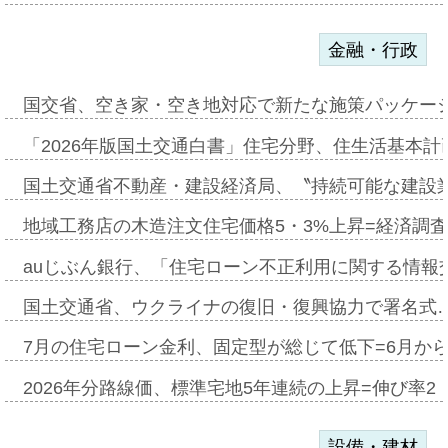
金融・行政
国交省、空き家・空き地対応で新たな施策パッケー
「2026年版国土交通白書」住宅分野、住生活基本計
国土交通省不動産・建設経済局、〝持続可能な建設
地域工務店の木造注文住宅価格5・3%上昇=経済調
auじぶん銀行、「住宅ローン不正利用に関する情報
国土交通省、ウクライナの復旧・復興協力で署名式
7月の住宅ローン金利、固定型が総じて低下=6月か
2026年分路線価、標準宅地5年連続の上昇=伸び率2・
設備・建材