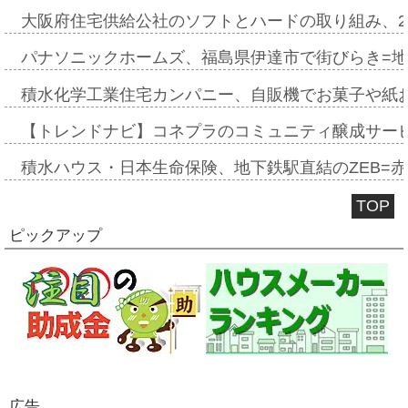
大阪府住宅供給公社のソフトとハードの取り組み、2
パナソニックホームズ、福島県伊達市で街びらき=
積水化学工業住宅カンパニー、自販機でお菓子や紙
【トレンドナビ】コネプラのコミュニティ醸成サー
積水ハウス・日本生命保険、地下鉄駅直結のZEB=赤坂
TOP
ピックアップ
広告