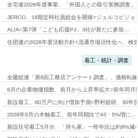
全宅連2026年度事業、「外国人との取引実務調査」新
JERCO、18期定時社員総会を開催=ジェルコビジョン
ALIA=第7弾「こども応援PJ」3社が新たに参加…
住団連の2026年度活動方針=流通市場活性化へ、検
着工・統計・調査
全建総連「第6回工務店アンケート調査」、価格転嫁
6月の企業物価指数、前月から上昇率拡大=前年同月比
新設着工、80万戸に向け増加予測=野村総研、30年
2026年5月の木軸着工、前年同期比で43・5%増に…
新設住宅着工5月分、「持ち家」一昨年比は約9%減=