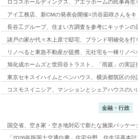
ロゴスホールディングス、アエラホームの民事再生
アイ工務店、新CMの発表会開催=渋谷凪咲さんをキ
長谷工グループ、住まい方調査を参考にキッチンの
諸戸の家が代々木上原で邸宅、ブランド明確化を打
リノべると東急不動産が提携、元社宅を一棟リノベ
旭化成ホームズと世田谷トラスト、「雨庭」の実証
東京セキスイハイムとベンハウス、横浜都筑区の分
コスモスイニシア、マンションとシェアハウスのい
金融・行政
国交省、空き家・空き地対応で新たな施策パッケー
「2026年版国土交通白書」住宅分野、住生活基本計