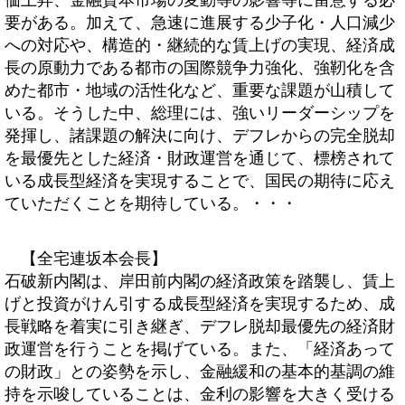
価上昇、金融資本市場の変動等の影響等に留意する必
要がある。加えて、急速に進展する少子化・人口減少
への対応や、構造的・継続的な賃上げの実現、経済成
長の原動力である都市の国際競争力強化、強靭化を含
めた都市・地域の活性化など、重要な課題が山積して
いる。そうした中、総理には、強いリーダーシップを
発揮し、諸課題の解決に向け、デフレからの完全脱却
を最優先とした経済・財政運営を通じて、標榜されて
いる成長型経済を実現することで、国民の期待に応え
ていただくことを期待している。・・・
【全宅連坂本会長】
石破新内閣は、岸田前内閣の経済政策を踏襲し、賃上
げと投資がけん引する成長型経済を実現するため、成
長戦略を着実に引き継ぎ、デフレ脱却最優先の経済財
政運営を行うことを掲げている。また、「経済あって
の財政」との姿勢を示し、金融緩和の基本的基調の維
持を示唆していることは、金利の影響を大きく受ける