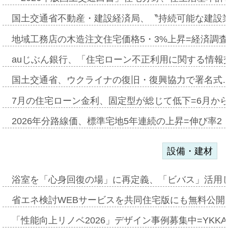
国土交通省不動産・建設経済局、〝持続可能な建設
地域工務店の木造注文住宅価格5・3%上昇=経済調
auじぶん銀行、「住宅ローン不正利用に関する情報
国土交通省、ウクライナの復旧・復興協力で署名式
7月の住宅ローン金利、固定型が総じて低下=6月か
2026年分路線価、標準宅地5年連続の上昇=伸び率2・
設備・建材
浴室を「心身回復の場」に再定義、「ビバス」活用し
省エネ検討WEBサービスを共同住宅版にも無料公開、
「性能向上リノベ2026」デザイン事例募集中=YKKA