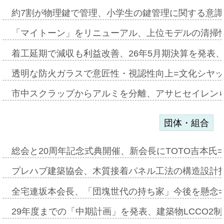
約7割が物理鍵で管理、小学生の鍵管理に関する意識調査
「マイトーン」をリニューアル、上位モデルの清掃
着工延期で減収も利益改善、26年5月期決算を発表
透明な防火ガラスで意匠性・視認性向上=文化シヤ
市中スクラップからアルミを分離、アサヒセイレン
団体・組合
総会と20周年記念式典開催、新会長にTOTO吉本氏
プレハブ建築協会、木質接着パネル工法の構造設計
全宅連坂本会長、「団塊世代の持ち家」今後を懸念
29年度までの「中期計画」を発表、建築物LCCO2