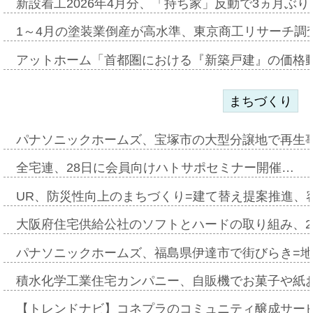
新設着工2026年4月分、「持ち家」反動で3ヵ月ぶ
1～4月の塗装業倒産が高水準、東京商工リサーチ調
アットホーム「首都圏における『新築戸建』の価格
まちづくり
パナソニックホームズ、宝塚市の大型分譲地で再生
全宅連、28日に会員向けハトサポセミナー開催…
UR、防災性向上のまちづくり=建て替え提案推進、
大阪府住宅供給公社のソフトとハードの取り組み、2
パナソニックホームズ、福島県伊達市で街びらき=
積水化学工業住宅カンパニー、自販機でお菓子や紙
【トレンドナビ】コネプラのコミュニティ醸成サー