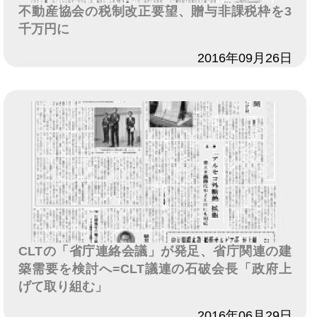
不動産協会の税制改正要望、贈与非課税枠を3
千万円に
日付
2016年09月26日
CLTの「省庁連絡会議」が発足、省庁関連の建
築需要を検討へ=CLT議連の石破会長「政府上
げて取り組む」
日付
2016年06月29日