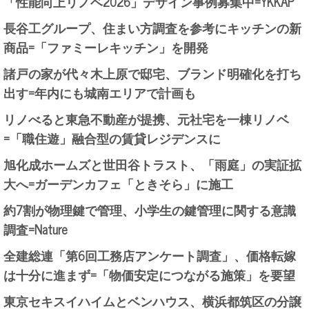
「性能向上リノベ2026」デザイン事例募集中=YKKAP
長谷工グループ、住まい方調査を参考にキッチンの新
商品=「ファミーレキッチン」を開発
諸戸の家が代々木上原で邸宅、ブランド明確化を打ち
出す=年内にも城南エリアで計画も
リノべると東急不動産が提携、元社宅を一棟リノベ
=「職住遊」融合型の賃貸レジデンスに
旭化成ホームズと世田谷トラスト、「雨庭」の実証拡
大へ=ガーデンカフェ「ときそら」に施工
約7割が物理鍵で管理、小学生の鍵管理に関する意識
調査=Nature
全建総連「第6回工務店アンケート調査」、価格転嫁
は十分に進まず=「物価安定につながる施策」を要望
東京セキスイハイムとベンハウス、横浜都筑区の分譲