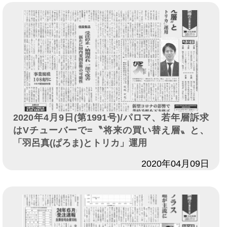
2020年4月9日(第1991号)/パロマ、若年層訴求
はVチューバーで=〝将来の買い替え層〟と、
「羽呂真(ぱろま)とトリカ」運用
日付
2020年04月09日