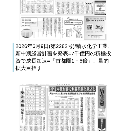
2026年6月9日(第2282号)/積水化学工業、
新中期経営計画を発表=7千億円の積極投
資で成長加速=「首都圏1・5倍」、量的
拡大目指す