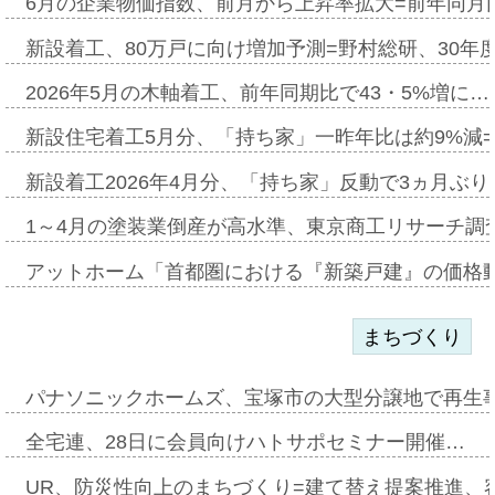
6月の企業物価指数、前月から上昇率拡大=前年同月比
新設着工、80万戸に向け増加予測=野村総研、30年
2026年5月の木軸着工、前年同期比で43・5%増に…
新設住宅着工5月分、「持ち家」一昨年比は約9%減=
新設着工2026年4月分、「持ち家」反動で3ヵ月ぶ
1～4月の塗装業倒産が高水準、東京商工リサーチ調
アットホーム「首都圏における『新築戸建』の価格
まちづくり
パナソニックホームズ、宝塚市の大型分譲地で再生
全宅連、28日に会員向けハトサポセミナー開催…
UR、防災性向上のまちづくり=建て替え提案推進、