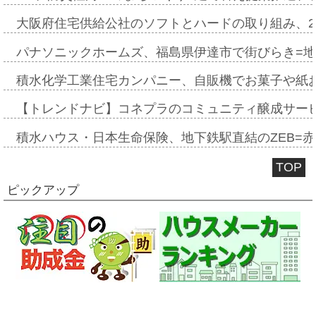
大阪府住宅供給公社のソフトとハードの取り組み、2
パナソニックホームズ、福島県伊達市で街びらき=
積水化学工業住宅カンパニー、自販機でお菓子や紙
【トレンドナビ】コネプラのコミュニティ醸成サー
積水ハウス・日本生命保険、地下鉄駅直結のZEB=赤坂
TOP
ピックアップ