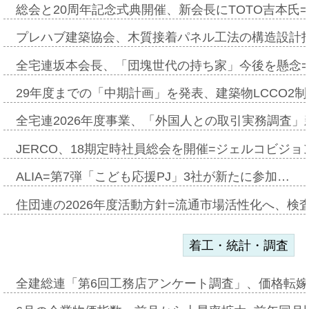
総会と20周年記念式典開催、新会長にTOTO吉本氏
プレハブ建築協会、木質接着パネル工法の構造設計
全宅連坂本会長、「団塊世代の持ち家」今後を懸念
29年度までの「中期計画」を発表、建築物LCCO2
全宅連2026年度事業、「外国人との取引実務調査」新
JERCO、18期定時社員総会を開催=ジェルコビジョン
ALIA=第7弾「こども応援PJ」3社が新たに参加…
住団連の2026年度活動方針=流通市場活性化へ、検
着工・統計・調査
全建総連「第6回工務店アンケート調査」、価格転嫁