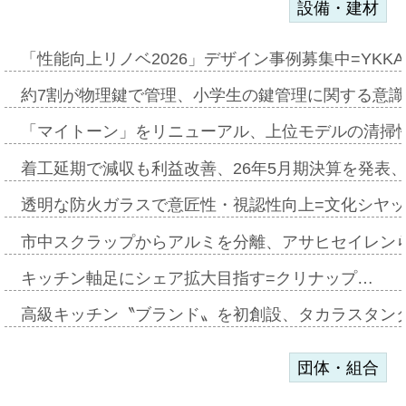
設備・建材
「性能向上リノベ2026」デザイン事例募集中=YKKA
約7割が物理鍵で管理、小学生の鍵管理に関する意識調査
「マイトーン」をリニューアル、上位モデルの清掃
着工延期で減収も利益改善、26年5月期決算を発表
透明な防火ガラスで意匠性・視認性向上=文化シヤ
市中スクラップからアルミを分離、アサヒセイレン
キッチン軸足にシェア拡大目指す=クリナップ…
高級キッチン〝ブランド〟を初創設、タカラスタン
団体・組合