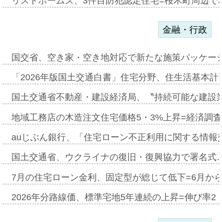
リストホームズ、3件目防犯認定住宅=桜木町周辺で
金融・行政
国交省、空き家・空き地対応で新たな施策パッケー
「2026年版国土交通白書」住宅分野、住生活基本計
国土交通省不動産・建設経済局、〝持続可能な建設
地域工務店の木造注文住宅価格5・3%上昇=経済調
auじぶん銀行、「住宅ローン不正利用に関する情報
国土交通省、ウクライナの復旧・復興協力で署名式
7月の住宅ローン金利、固定型が総じて低下=6月か
2026年分路線価、標準宅地5年連続の上昇=伸び率2・