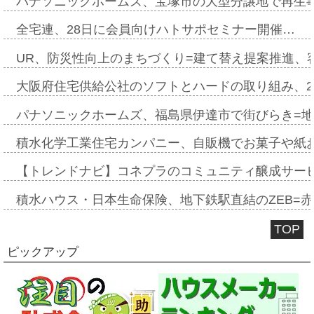
パナソニックホームズ、宝塚市の大型分譲地で再生
全宅連、28日に会員向けハトサポセミナー開催…
UR、防災性向上のまちづくり=建て替え提案推進、
大阪府住宅供給公社のソフトとハードの取り組み、2
パナソニックホームズ、福島県伊達市で街びらき=
積水化学工業住宅カンパニー、自販機でお菓子や紙
【トレンドナビ】コネプラのコミュニティ醸成サー
積水ハウス・日本生命保険、地下鉄駅直結のZEB=赤坂
TOP
ピックアップ