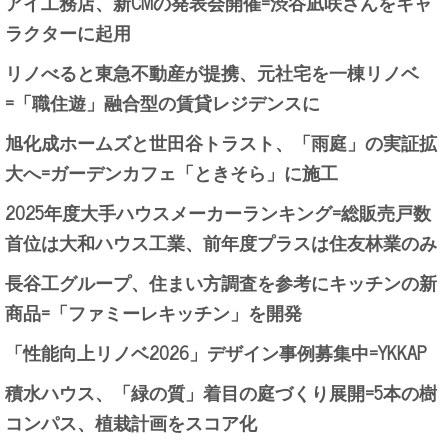
アイ工務店、新CMの発表会開催=渋谷凪咲さんをキャ
ラクターに起用
リノべると東急不動産が提携、元社宅を一棟リノベ
=「職住遊」融合型の賃貸レジデンスに
旭化成ホームズと世田谷トラスト、「雨庭」の実証拡
大へ=ガーデンカフェ「ときそら」に施工
2025年度大手ハウスメーカーランキング=総販売戸数
首位は大和ハウス工業、前年度プラスは住友林業のみ
長谷工グループ、住まい方調査を参考にキッチンの新
商品=「ファミーレキッチン」を開発
「性能向上リノベ2026」デザイン事例募集中=YKKAP
積水ハウス、「緑の質」着目の庭づくり展開=5本の樹
コンパス、植栽計画をスコア化