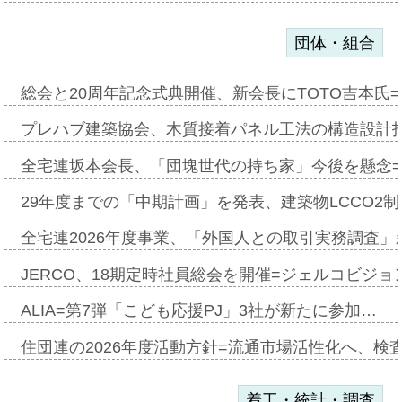
団体・組合
総会と20周年記念式典開催、新会長にTOTO吉本氏
プレハブ建築協会、木質接着パネル工法の構造設計
全宅連坂本会長、「団塊世代の持ち家」今後を懸念
29年度までの「中期計画」を発表、建築物LCCO2
全宅連2026年度事業、「外国人との取引実務調査」新
JERCO、18期定時社員総会を開催=ジェルコビジョン
ALIA=第7弾「こども応援PJ」3社が新たに参加…
住団連の2026年度活動方針=流通市場活性化へ、検
着工・統計・調査