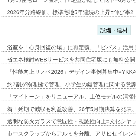
2026年分路線価、標準宅地5年連続の上昇=伸び率2・
設備・建材
浴室を「心身回復の場」に再定義、「ビバス」活用し
省エネ検討WEBサービスを共同住宅版にも無料公開、
「性能向上リノベ2026」デザイン事例募集中=YKKA
約7割が物理鍵で管理、小学生の鍵管理に関する意識調査
「マイトーン」をリニューアル、上位モデルの清掃
着工延期で減収も利益改善、26年5月期決算を発表
透明な防火ガラスで意匠性・視認性向上=文化シヤ
市中スクラップからアルミを分離、アサヒセイレン