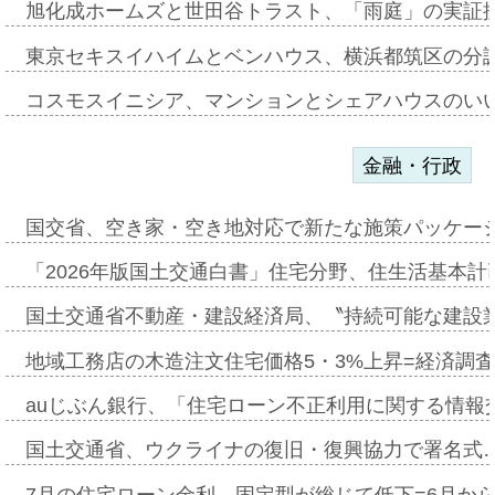
旭化成ホームズと世田谷トラスト、「雨庭」の実証
東京セキスイハイムとベンハウス、横浜都筑区の分
コスモスイニシア、マンションとシェアハウスのい
金融・行政
国交省、空き家・空き地対応で新たな施策パッケー
「2026年版国土交通白書」住宅分野、住生活基本計
国土交通省不動産・建設経済局、〝持続可能な建設
地域工務店の木造注文住宅価格5・3%上昇=経済調
auじぶん銀行、「住宅ローン不正利用に関する情報
国土交通省、ウクライナの復旧・復興協力で署名式
7月の住宅ローン金利、固定型が総じて低下=6月か