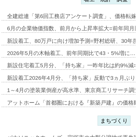
全建総連「第6回工務店アンケート調査」、価格転嫁
6月の企業物価指数、前月から上昇率拡大=前年同月比
新設着工、80万戸に向け増加予測=野村総研、30年
2026年5月の木軸着工、前年同期比で43・5%増に…
新設住宅着工5月分、「持ち家」一昨年比は約9%減=
新設着工2026年4月分、「持ち家」反動で3ヵ月ぶ
1～4月の塗装業倒産が高水準、東京商工リサーチ調
アットホーム「首都圏における『新築戸建』の価格
まちづくり