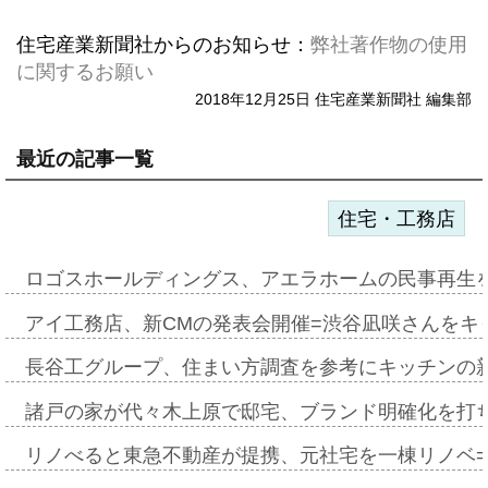
住宅産業新聞社からのお知らせ：
弊社著作物の使用
に関するお願い
2018年12月25日 住宅産業新聞社 編集部
最近の記事一覧
住宅・工務店
ロゴスホールディングス、アエラホームの民事再生
アイ工務店、新CMの発表会開催=渋谷凪咲さんをキ
長谷工グループ、住まい方調査を参考にキッチンの
諸戸の家が代々木上原で邸宅、ブランド明確化を打
リノべると東急不動産が提携、元社宅を一棟リノベ